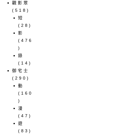
觀影眾
(518)
短
(28)
影
(476
)
錄
(14)
御宅士
(290)
動
(160
)
漫
(47)
遊
(83)