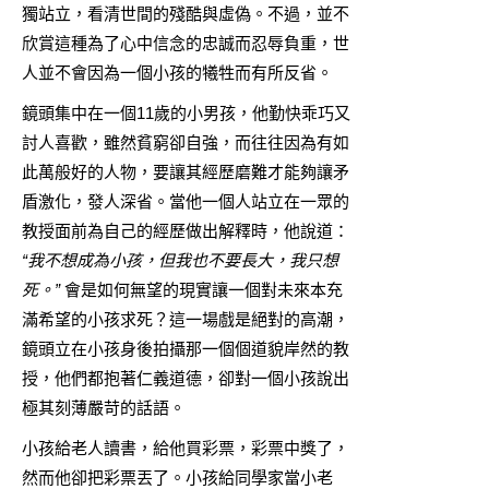
獨站立，看清世間的殘酷與虛偽。不過，並不
欣賞這種為了心中信念的忠誠而忍辱負重，世
人並不會因為一個小孩的犧牲而有所反省。
鏡頭集中在一個11歲的小男孩，他勤快乖巧又
討人喜歡，雖然貧窮卻自強，而往往因為有如
此萬般好的人物，要讓其經歷磨難才能夠讓矛
盾激化，發人深省。當他一個人站立在一眾的
教授面前為自己的經歷做出解釋時，他說道：
“我不想成為小孩，但我也不要長大，我只想
死。”
會是如何無望的現實讓一個對未來本充
滿希望的小孩求死？這一場戲是絕對的高潮，
鏡頭立在小孩身後拍攝那一個個道貌岸然的教
授，他們都抱著仁義道德，卻對一個小孩說出
極其刻薄嚴苛的話語。
小孩給老人讀書，給他買彩票，彩票中獎了，
然而他卻把彩票丟了。小孩給同學家當小老