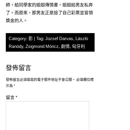
師，給同學家的姐姐傳情書，姐姐給男友私奔
了。而原來，那男友正是撿了自己彩票並冒領
獎金的人。
Category:
影
| Tag:
Jozsef Darvas
,
László
Ranódy
,
Zsigmond Móricz
,
劇情
,
匈牙利
發佈留言
發佈留言必須填寫的電子郵件地址不會公開。
必填欄位標
示為
*
留言
*