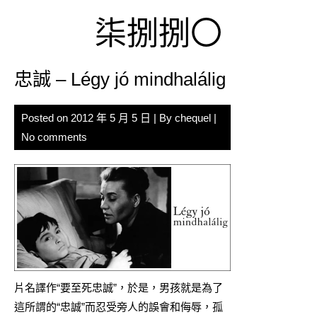
Skip
柒捌捌〇
to
content
忠誠 – Légy jó mindhalálig
Posted on
2012 年 5 月 5 日
| By
chequel
|
No comments
片名譯作“要至死忠誠”，於是，男孩就是為了
這所謂的“忠誠”而忍受旁人的誤會和侮辱，孤