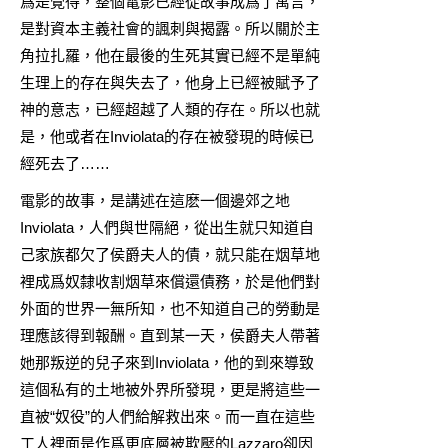
爲是覺得，整個電影已經從故事成爲了寓言，
是對資本主義社會的諷刺與揭露。所以關於主
角拉扎羅，他在最後的生死其實已經不是單純
生理上的存在與失去了，他身上已經被賦予了
神的意志，已經超越了人類的存在。所以也就
是，他或者在Inviolata的存在被發現的時候已
經死去了……
電影的故事，是講述在這麽一個邊郊之地
Inviolata，人們與世隔絕，從出生就只知道自
己家族都欠了侯爵夫人的債，就只能在烟草地
裡成爲奴隸收割烟草來償還債務，於是他們對
外面的世界一無所知，也不知道自己的勞動是
理應該得到報酬。直到某一天，侯爵夫人帶著
她那叛逆的兒子來到Inviolata，他的到來導致
這個私有的土地被外界所發現，更是將這些一
直被“奴役”的人們給解救出來。而一直在這些
工人裡面是作爲更底層被欺壓的Lazzaro卻因