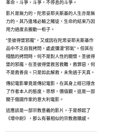
革命，斗爭，斗爭，不停息的斗爭。
影片是無力的，陀思妥耶夫斯基的人生亦是無
力的，其乃逢堵必輸之賭徒，生命的結束乃因
用力過度去搬動一柜子。
“圣彼得堡邪魔”，又或因在陀思妥耶夫斯基作
品中不乏自我拷問，處處彌漫“邪氣”。但其在
殘酷的拷問時，何不是對人性的關懷。圣彼得
堡的邪魔，在圣彼得堡救苦救難，救罪惡，何
不是救善良。只是如此解救，未免過于天真。
傳記電影畢竟是傳記電影，在其身上經已隱含
了作者本人的態度，思想，價值觀。這是一部
關于俄國作家的意大利電影。
這應該是一部宗教意義的影片，于是想起了
《壞中尉》，那么有著相似的宗教救贖感。