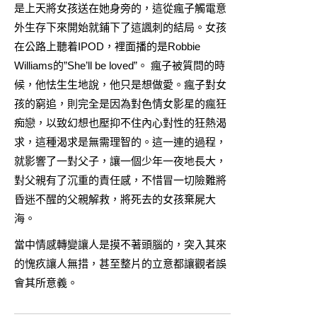
是上天將女孩送在她身旁的，這從瘋子觸電意
外生存下來開始就鋪下了這諷刺的結局。女孩
在公路上聽着IPOD，裡面播的是Robbie
Williams的”She’ll be loved”。 瘋子被質問的時
候，他怯生生地說，他只是想做愛。瘋子對女
孩的窮追，則完全是因為對色情女影星的瘋狂
痴戀，以致幻想也壓抑不住內心對性的狂熱渴
求，這種渴求是無需理智的。這一連的過程，
就影響了一對父子，讓一個少年一夜地長大，
對父親有了沉重的責任感，不惜冒一切險難將
昏迷不醒的父親解救，將死去的女孩棄屍大
海。
當中情感轉變讓人是摸不著頭腦的，突入其來
的愧疚讓人無措，甚至整片的立意都讓觀者誤
會其所意義。