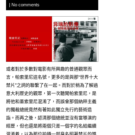
|
No comments
或者對於多數對電影有所興趣的普通觀眾而
言，帕索里尼這名號，更多的是與那“世界十大
禁片”之詞的聯繫了在一起。而對於稍為了解過
意大利歷史的觀眾，第一次聽聞帕索里尼，是
將他和墨索里尼混淆了，而誤會那個納粹主義
的獨裁總統竟然有著如此獨立先行的藝術造
詣。而再之後，認清那個總統並沒有當導演的
經歷，但也還是將兩個只差一個字的名給繼續
混淆着，以為那位拍攝一部臭名昭著禁片的導