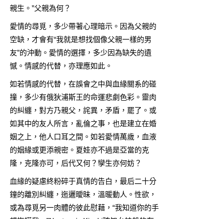
親生。”父親為何？
愛情的尋覓，多少帶著心理暗示。因為父親的
空缺，才會有“我就是想找個像父親一樣的男
友”的沖動。愛情的選擇，多少因為缺失的遺
憾。情感的代替，亦理應如此。
如若情感的代替，在誤會之中與血緣關系的碰
撞，多少有俄狄浦斯王的命運悲劇色彩。靈肉
的糾纏，對方乃親父，詫異，矛盾，罷了。或
如其中的友人所言，亂倫之事，也是建立在婚
姻之上，他人口耳之間。如若愛情萬歲，血液
的姻緣或更添親密。夏娃亦不過是亞當的克
隆，克隆亦可，后代又何？孿生亦何妨？
血緣的疑慮終粉碎于真情的告白，最后二十分
鐘的離別糾纏，迤邐曖昧，溫暖動人。性欲，
或為尋覓另一肉體的彼此慰藉，“我知道你的手