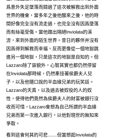
爲意外失足墜落而錯過了這次被解救出到外面
世界的機會，當多年之後他醒來之後，他的時
間好像完全沒有流走過，也完全沒有因爲墜落
而有絲毫受傷。當他踏出隔絕Inviolata的溪
流，來到外面的陌生世界。昔日的夥伴并沒有
因爲得到解救而幸福，反而更像從一個地獄跳
進另一個地獄，只是這次的地獄是自知的。但
Lazzaro除了容貌外，心智其實也都仍然停留
在Inviolata那時候，仍然牽挂著侯爵夫人兒
子，以及他隨口說的半血緣兄弟的玩笑話。
Lazzaro的天真，以及過去被奴役的人的奴
性，使得他們竟然為侯爵夫人的財富被銀行沒
收而可惜，Lazzaro會想為自己所謂的半血緣
兄弟而第一次進入銀行，以他對現世的無知來
爭取。
看到這會何其的可悲……但當想起Inviolata的