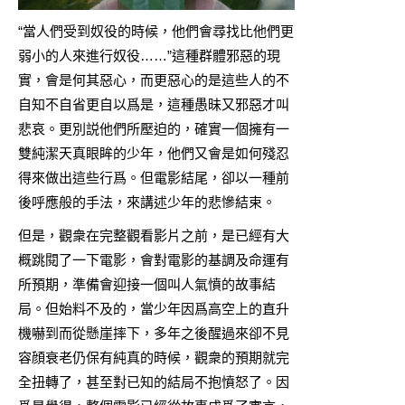
“當人們受到奴役的時候，他們會尋找比他們更
弱小的人來進行奴役……”這種群體邪惡的現
實，會是何其惡心，而更惡心的是這些人的不
自知不自省更自以爲是，這種愚昧又邪惡才叫
悲哀。更別説他們所壓迫的，確實一個擁有一
雙純潔天真眼眸的少年，他們又會是如何殘忍
得來做出這些行爲。但電影結尾，卻以一種前
後呼應般的手法，來講述少年的悲慘結束。
但是，觀衆在完整觀看影片之前，是已經有大
概跳閱了一下電影，會對電影的基調及命運有
所預期，準備會迎接一個叫人氣憤的故事結
局。但始料不及的，當少年因爲高空上的直升
機嚇到而從懸崖摔下，多年之後醒過來卻不見
容顔衰老仍保有純真的時候，觀衆的預期就完
全扭轉了，甚至對已知的結局不抱憤怒了。因