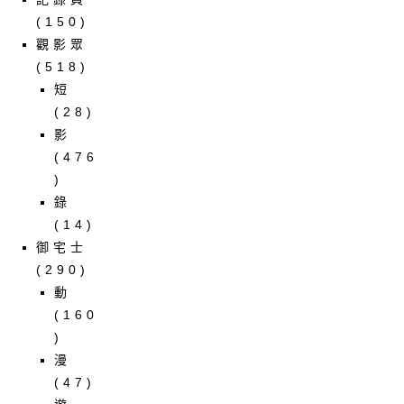
(150)
觀影眾
(518)
短
(28)
影
(476
)
錄
(14)
御宅士
(290)
動
(160
)
漫
(47)