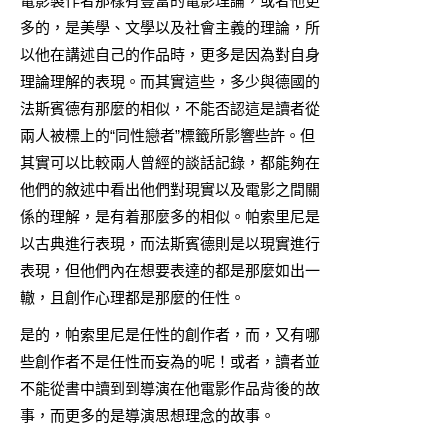
電影製作者那樣有豐富的電影理論，或者他更
多的，是美學、文學以及社會主義的理論，所
以他在講述自己的作品時，更多是因為對自身
理論理解的表現。而其實這些，多少與德國的
法斯賓德有那麼的相似，不能否認這是讀者從
兩人被標上的“同性戀者”標籤所影響些許。但
其實可以比較兩人曾經的談話記錄，都能夠在
他們的敘述中看出他們對現實以及電影之間關
係的理解，是有着那麼多的相似。帕索里尼是
以古典進行表現，而法斯賓德則是以現實進行
表現，但他們內在想要表達的都是那麼如出一
轍，且創作心理都是那麼的任性。
是的，帕索里尼是任性的創作者，而，又有哪
些創作者不是任性而妄為的呢！或者，讀者並
不能從書中讀到到導演在他電影作品背後的故
事，而更多的是導演思想理念的故事。