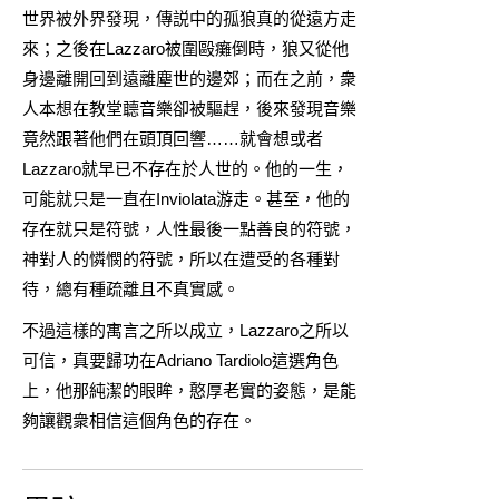
世界被外界發現，傳説中的孤狼真的從遠方走
來；之後在Lazzaro被圍毆癱倒時，狼又從他
身邊離開回到遠離塵世的邊郊；而在之前，衆
人本想在教堂聼音樂卻被驅趕，後來發現音樂
竟然跟著他們在頭頂回響……就會想或者
Lazzaro就早已不存在於人世的。他的一生，
可能就只是一直在Inviolata游走。甚至，他的
存在就只是符號，人性最後一點善良的符號，
神對人的憐憫的符號，所以在遭受的各種對
待，總有種疏離且不真實感。
不過這樣的寓言之所以成立，Lazzaro之所以
可信，真要歸功在Adriano Tardiolo這選角色
上，他那純潔的眼眸，憨厚老實的姿態，是能
夠讓觀衆相信這個角色的存在。