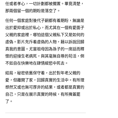
任或者孝心，一切計劃都被擱置。畢竟清楚，
那兩個留一個的期盼是落空了。
任何一個家庭對後代子嗣都有着期盼，無論是
出於愛抑或出於私心，而尤其在一個有愛面子
父親的家庭裡，哪怕這個父親私下又是如何的
虛偽。影片充斥着虛偽的人物，藉以訴說回歸
真我的意圖。尤當祖母因為孫子的一席話而釋
懷的迎接生老病死，與其毫無自尊的苟活，倒
不如自在快樂地在肆情縱慾中死去。
結局，秘密依舊保守着，出於對年老父親的
愛，但離開了家，回歸真實的生活中。有所理
想然又或也無可厚非的結果，或者都是真實的
自己，只是在展示真實的時候，有所掩蓋罷
了。