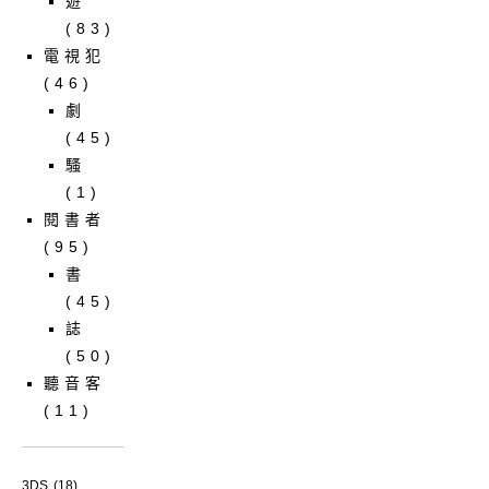
遊
(83)
電視犯
(46)
劇
(45)
騷
(1)
閱書者
(95)
書
(45)
誌
(50)
聽音客
(11)
3DS
(18)