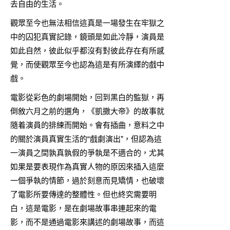
去自由的生活。
觀眾至今也無法相信這真是一場發生在牢獄之
中的囚犯真實記錄，鏡頭是如此冷靜，演員是
如此自然，彼此似乎都沒有對彼此存在有所感
覺，而使觀眾至今也認為這是有所演繹的戲中
戲。
電影從彩色的劇場開始，回到黑白的監獄，再
倒敘六月之前的選角，《凱撒大帝》的故事就
隨着演員的排練而開始。會有插曲，意料之中
的關於演員真實生活的“戲劇演出”，但認為這
一演員之間孰真孰假的爭執是不適合的，尤其
如果是要表現作為真實人物的原因來插入這麼
一個爭執的情節，過於刻意而見矯情，也破壞
了電影所要傳達的整體性。但也終究需要明
白，這是電影，是在劇場故事串連起來的電
影，而不是通過電影來講述的劇場故事，而這