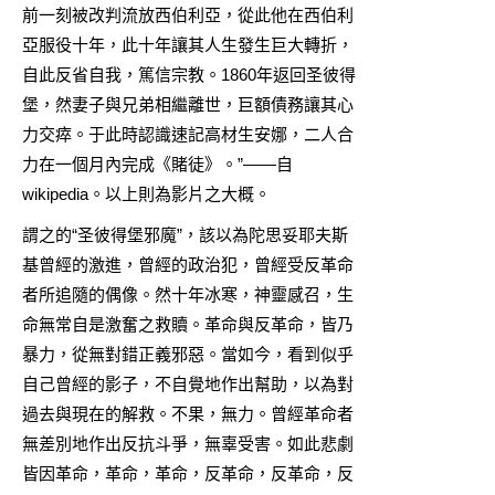
前一刻被改判流放西伯利亞，從此他在西伯利
亞服役十年，此十年讓其人生發生巨大轉折，
自此反省自我，篤信宗教。1860年返回圣彼得
堡，然妻子與兄弟相繼離世，巨額債務讓其心
力交瘁。于此時認識速記高材生安娜，二人合
力在一個月內完成《賭徒》。”——自
wikipedia。以上則為影片之大概。
謂之的“圣彼得堡邪魔”，該以為陀思妥耶夫斯
基曾經的激進，曾經的政治犯，曾經受反革命
者所追隨的偶像。然十年冰寒，神靈感召，生
命無常自是激奮之救贖。革命與反革命，皆乃
暴力，從無對錯正義邪惡。當如今，看到似乎
自己曾經的影子，不自覺地作出幫助，以為對
過去與現在的解救。不果，無力。曾經革命者
無差別地作出反抗斗爭，無辜受害。如此悲劇
皆因革命，革命，革命，反革命，反革命，反