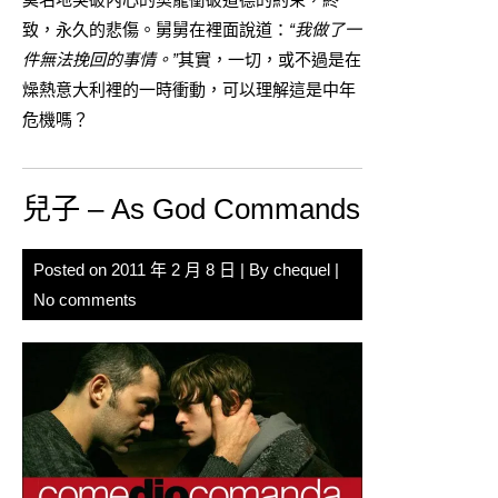
致，永久的悲傷。舅舅在裡面說道：
“我做了一
件無法挽回的事情。”
其實，一切，或不過是在
燥熱意大利裡的一時衝動，可以理解這是中年
危機嗎？
兒子 – As God Commands
Posted on
2011 年 2 月 8 日
| By
chequel
|
No comments