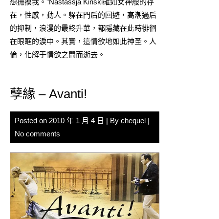
想撫摸我。”Nastassja Kinski確如女神般的存
在，性感，動人。躲在門后的回避，高潮過后
的抑制，浪漫的最終升華，都隱藏在此時徘徊
在眼眶的淚中。其實，這情欲地如此神圣。人
倫，化解于情欲之間而逝去。
孽緣 – Avanti!
Posted on
2010 年 1 月 4 日
| By
chequel
|
No comments