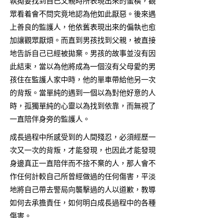
執拗要找到自己父親時所表現出來的蠻橫，觀
眾看着會不問究竟地認為他如此厭惡。後來遇
上善良的監護人，他依舊表現出來的偏執也愈
加讓觀眾厭煩。而直到男孩找到父親，被直接
地告訴自己已經被拋棄。男孩的故事並沒有因
此結束，當以為他將成為一個沒有父母愛的男
孩住在監護人家中時，他的單車帶給他另一次
的背叛。當單純的遇到一個以為對他好意的人
時，孤獨單純的心靈以為找到依靠，而無視了
一直陪伴身旁的監護人。
成長過程中所感受到的人間殘忍，必須經歷一
次又一次的背叛，才能發現，也因此才能發現
身邊真正一直陪伴而不捨不棄的人，那人會不
作任何計較自己所曾經做過的任何傷害，平淡
地將自己帶去警局向襲擊過的人以道歉，教導
如何去承擔責任，如何明白成長過程中的各種
傷害。