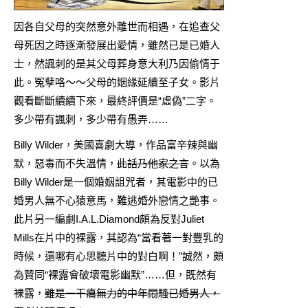
因各自父母的突然意外離世而相遇，在追查父
母死因之時逐漸發展出愛情，雖然已是已婚人
士，然諷刺的是其父母葬身意大利乃因偷情于
此。冤孽咯～～父母的姻緣延續至子女。影片
觀看斷斷續續下來，最終評價是“虛偽”二字。
多少帶有諷刺，多少帶有愚弄……
Billy Wilder，美國喜劇大導，作品富辛辣與幽
默，惡毒而不失溫情，
此話乃他家之言
。以為
Billy Wilder是一個婚姻詛咒者，其電影中的已
婚男人無不心猿意馬，難逃婚外戀情之艷事。
此片另一編劇I.A.L.Diamond頗為反對Juliet
Mills在片中的裸露，其認為“當看著一對豐乳的
時候，還哪有心思聽片中的對白啊！”誠然，頗
為贊同“裸露會破壞電影幽默”……但，既然有
裸露，
雖是一干癟無力的中年悶騷已婚男人，