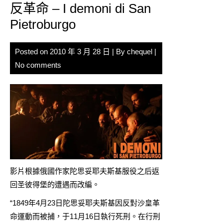
反革命 – I demoni di San
Pietroburgo
Posted on
2010 年 3 月 28 日
| By
chequel
|
No comments
影片根據俄國作家陀思妥耶夫斯基服役之后返
回圣彼得堡的遭遇而改編。
“1849年4月23日陀思妥耶夫斯基因反對沙皇革
命運動而被捕，于11月16日執行死刑。在行刑