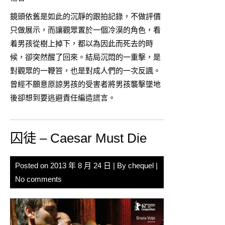
鏡頭依舊是如此的沉靜的跟拍記錄，不做評價
只做展示，而讓觀眾置於一個冷漠的角色，看
着男孩從樹上掉下，都以為因此而死去的時
候，卻突然醒了回來。結局沉悶的一重擊，是
對觀眾的一鞭笞，也是對成人們的一次反諷。
曾經不願意原諒男孩的受害者將男孩襲擊墜地
後卻想到要逃避責任編造謊言。
囚徒 – Caesar Must Die
Posted on
2013 年 8 月 24 日
| By
chequel
|
No comments