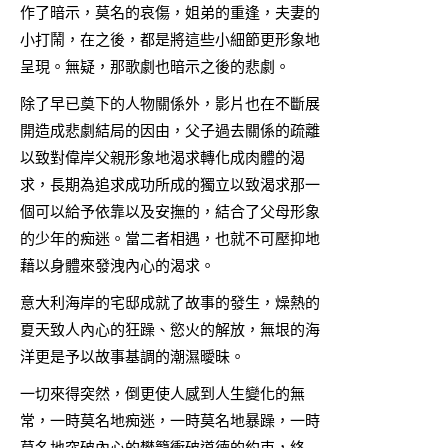
作了暗示，莫名的哀傷，姐弟的重逢，夫妻的
小打鬧，在之後，都是將這些小細節更形象地
呈現。無疑，那歌劇也暗示之後的悲劇。
除了早已奠下的人物關係外，影片也在不斷展
開造成悲劇結局的因由，父子過去關係的疏離
以致對偉岸父親形象地渴求轉化成肉體的渴
求，長期為追求成功所成的獨立以致渴求那一
個可以給予依靠以及安撫的，結合了父母形象
的少年的痴迷。當二者相遇，也就不可壓抑地
藉以身體來發洩內心的渴求。
意大利海岸的宅邸成就了故事的發生，燥熱的
夏天致人內心的狂躁、慾火的解放，無垠的海
洋更是予以故事基調的潮濕曖昧。
一切來得突然，倒更使人感到人生變化的無
常，一時莫名地痴迷，一時莫名地暴躁，一時
莫名地突破內心的樊籠衝破道德的約束，終