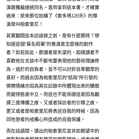
演跟獨裁總統同名。直到拿到這本書，才確實
過來：原來那位拍攝了《索多瑪120天》的導
演是叫帕索里尼！
其實翻閱這本訪談錄之前，是有什麼期待？想
知道這個“臭名昭著”的導演是怎麼樣的創作
者？如若如此，那讀者是失望的，起碼讀者不
喜歡他在言談中不斷地要表現他的藝術理論修
為。過於的自負者，並不可以討好自卑觀眾的
喜好。而過去因為帕索里尼的“結局”所引發的
憐憫情緒亦因為其在記錄中所體現出來的驕傲
而變得態度中立。而這也不能保證這是因為翻
譯三度傳播之故，又或者採訪者的引導之故，
更又或者是帕索里尼將表述自我的時候，因為
同性戀者的戒備心所造成的自我保護。
而在話語間，讀出的帕索里尼並非如期望中的