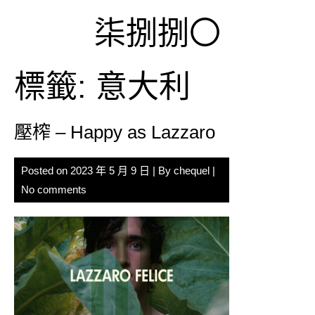
Skip
柒捌捌〇
to
content
標籤:
意大利
壓榨 – Happy as Lazzaro
Posted on
2023 年 5 月 9 日
| By
chequel
|
No comments