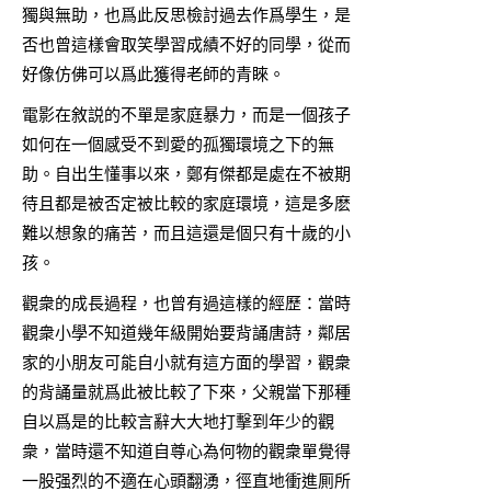
獨與無助，也爲此反思檢討過去作爲學生，是
否也曾這樣會取笑學習成績不好的同學，從而
好像仿佛可以爲此獲得老師的青睞。
電影在敘説的不單是家庭暴力，而是一個孩子
如何在一個感受不到愛的孤獨環境之下的無
助。自出生懂事以來，鄭有傑都是處在不被期
待且都是被否定被比較的家庭環境，這是多麽
難以想象的痛苦，而且這還是個只有十歲的小
孩。
觀衆的成長過程，也曾有過這樣的經歷：當時
觀衆小學不知道幾年級開始要背誦唐詩，鄰居
家的小朋友可能自小就有這方面的學習，觀衆
的背誦量就爲此被比較了下來，父親當下那種
自以爲是的比較言辭大大地打擊到年少的觀
衆，當時還不知道自尊心為何物的觀衆單覺得
一股强烈的不適在心頭翻湧，徑直地衝進厠所