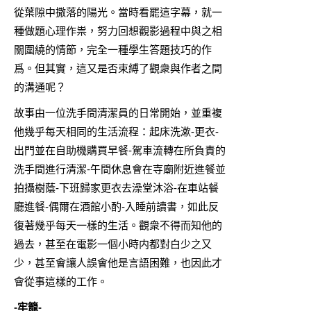
從葉隙中撒落的陽光。當時看罷這字幕，就一
種做題心理作祟，努力回想觀影過程中與之相
關圍繞的情節，完全一種學生答題技巧的作
爲。但其實，這又是否束縛了觀衆與作者之間
的溝通呢？
故事由一位洗手間清潔員的日常開始，並重複
他幾乎每天相同的生活流程：起床洗漱-更衣-
出門並在自助機購買早餐-駕車流轉在所負責的
洗手間進行清潔-午間休息會在寺廟附近進餐並
拍攝樹蔭-下班歸家更衣去澡堂沐浴-在車站餐
廳進餐-偶爾在酒館小酌-入睡前讀書，如此反
復著幾乎每天一樣的生活。觀衆不得而知他的
過去，甚至在電影一個小時内都對白少之又
少，甚至會讓人誤會他是言語困難，也因此才
會從事這樣的工作。
-牢籠-