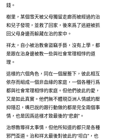
錢。
樹里，某個雪天被父母獨留走廊而被經過的治
和兒子發現，並救了回家，後來爲了逃避被抓
回父母身邊而躲藏在治的家中。
祥太，自小被治教會盜竊手藝，沒有上學，都
是跟在治身邊被教一些與社會常理相悖的道
理。
這樣的六個角色，同在一個屋簷下，彼此相互
依存而組成一個非血緣的家庭，一個各種行爲
都與社會常理相悖的家庭。但他們彼此的愛，
又是如此真實。他們無不體現亞洲人情感的壓
抑隱忍，嘴巴說的跟行動做的都是完全兩個事
情，也是因爲這樣才致最後的“悲劇”。
治想教導祥太事情，但他所知道的都只是各種
邪門歪道。治和祥太最後對彼此的“坦白”，也