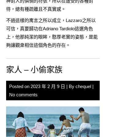
神對人的憐憫的符號，所以在遭受的各種對
待，總有種疏離且不真實感。
不過這樣的寓言之所以成立，Lazzaro之所以
可信，真要歸功在Adriano Tardiolo這選角色
上，他那純潔的眼眸，憨厚老實的姿態，是能
夠讓觀衆相信這個角色的存在。
家人 – 小偷家族
Posted on
2023 年 2 月 9 日
| By
chequel
|
No comments