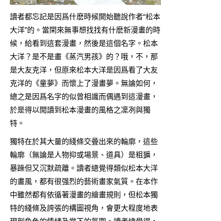
讀者都忘記是因爲什麽時候開始聽說作者“松本
大洋”的。當閑來無事想找找有什麽新漫畫的時
候，給看到這套漫畫，然後是這個名字。松本
大洋？是不是畫《蒸汽男孩》的？哦，不，那
是大友克洋，但原來松本大洋是因爲看了大友
克洋的《童夢》而懷上了漫畫夢。無論如何，
總之是因爲名字的似曾相識而偶遇到這漫畫，
於是得以閲讀到松本漫畫的風格之凜冽與獨
特。
獨特在於其大量的綫條交曡出來的輪廓，這些
輪廓（無論是人物抑或場景、道具）是粗獷，
暴躁但又沉默疏離。讀者總覺得類似松本大洋
的畫風，都有很强烈的藝術畫家氣質。在本作
中雖然都有依循著漫畫的繪畫規則，但松本獨
特的綫條及誇張的構圖視角，會更大程度地表