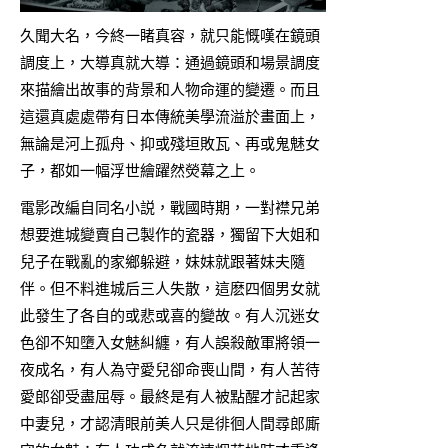
久聞大名，今終一睹真容，就只能慨嘆在鏡頭
調度上，大導真就大導：通過鏡頭和場景調度
來描繪出故事的背景和人物命運的變遷。而且
這還真處處帶有日本傳統美學流溢於畫面上，
無論是河上孤舟、抑或殘垣敗瓦、再或鬼魅女
子，都如一幅浮世繪躍然熒幕之上。
電影改編自同名小説，戰國時期，一對襟兄弟
想要進城變賣自己製作的瓷器，獨留下大姐和
兒子在戰亂的家鄉躲避，妹妹就跟著妹夫隨
伴。但不料進城后三人失散，這麽四個男女就
此發生了各自的或悲或喜的變故。有人沉迷女
色卻不知墮入女魅糾纏，有人誤殺敵軍將領一
夜成名，有人為守愛兒卻命喪山間，有人苦待
愛郎卻受盡屈辱。最終是有人被點醒才記起家
中妻兒，才認清眼前美人只是徘徊人間尋郎廝