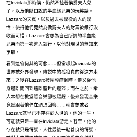
在Inviolata那時候，仍然牽挂著侯爵夫人兒
子，以及他隨口說的半血緣兄弟的玩笑話。
Lazzaro的天真，以及過去被奴役的人的奴
性，使得他們竟然為侯爵夫人的財富被銀行沒
收而可惜，Lazzaro會想為自己所謂的半血緣
兄弟而第一次進入銀行，以他對現世的無知來
爭取。
看到這會何其的可悲……但當想起Inviolata的
世界被外界發現，傳説中的孤狼真的從遠方走
來；之後在Lazzaro被圍毆癱倒時，狼又從他
身邊離開回到遠離塵世的邊郊；而在之前，衆
人本想在教堂聼音樂卻被驅趕，後來發現音樂
竟然跟著他們在頭頂回響……就會想或者
Lazzaro就早已不存在於人世的。他的一生，
可能就只是一直在Inviolata游走。甚至，他的
存在就只是符號，人性最後一點善良的符號，