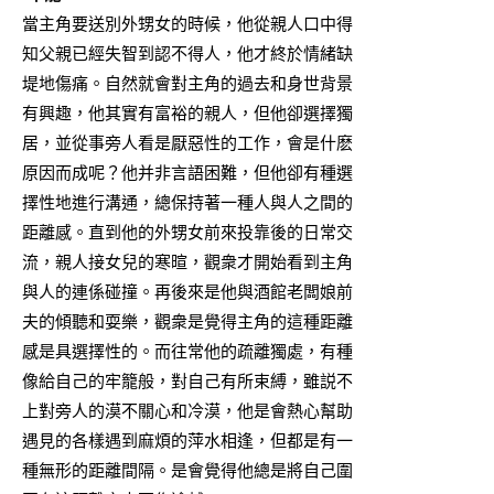
當主角要送別外甥女的時候，他從親人口中得
知父親已經失智到認不得人，他才終於情緒缺
堤地傷痛。自然就會對主角的過去和身世背景
有興趣，他其實有富裕的親人，但他卻選擇獨
居，並從事旁人看是厭惡性的工作，會是什麽
原因而成呢？他并非言語困難，但他卻有種選
擇性地進行溝通，總保持著一種人與人之間的
距離感。直到他的外甥女前來投靠後的日常交
流，親人接女兒的寒暄，觀衆才開始看到主角
與人的連係碰撞。再後來是他與酒館老闆娘前
夫的傾聽和耍樂，觀衆是覺得主角的這種距離
感是具選擇性的。而往常他的疏離獨處，有種
像給自己的牢籠般，對自己有所束縛，雖説不
上對旁人的漠不關心和冷漠，他是會熱心幫助
遇見的各樣遇到麻煩的萍水相逢，但都是有一
種無形的距離間隔。是會覺得他總是將自己圍