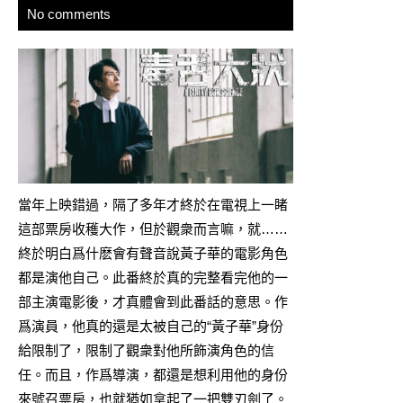
No comments
當年上映錯過，隔了多年才終於在電視上一睹
這部票房收穫大作，但於觀衆而言嘛，就……
終於明白爲什麽會有聲音說黃子華的電影角色
都是演他自己。此番終於真的完整看完他的一
部主演電影後，才真體會到此番話的意思。作
爲演員，他真的還是太被自己的“黃子華”身份
給限制了，限制了觀衆對他所飾演角色的信
任。而且，作爲導演，都還是想利用他的身份
來號召票房，也就猶如拿起了一把雙刃劍了。