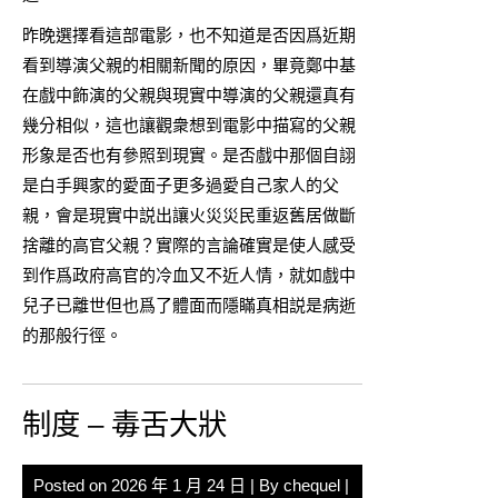
昨晚選擇看這部電影，也不知道是否因爲近期
看到導演父親的相關新聞的原因，畢竟鄭中基
在戲中飾演的父親與現實中導演的父親還真有
幾分相似，這也讓觀衆想到電影中描寫的父親
形象是否也有參照到現實。是否戲中那個自詡
是白手興家的愛面子更多過愛自己家人的父
親，會是現實中説出讓火災災民重返舊居做斷
捨離的高官父親？實際的言論確實是使人感受
到作爲政府高官的冷血又不近人情，就如戲中
兒子已離世但也爲了體面而隱瞞真相説是病逝
的那般行徑。
制度 – 毒舌大狀
Posted on
2026 年 1 月 24 日
| By
chequel
|