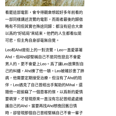
看罷這部電影，會令得觀衆想起好多年前看的
一部同樣講述流鸎的電影，而兩者最後的歸宿
略有不同但其實也殊途同歸：都沒有迎合大衆
以爲的“好結局”來結束。他們的人生都看似是
可悲，但主角自身卻毫無自覺。
Leo和Ahd是街上的一對流鸎，Leo一直愛慕著
Ahd，但Ahd卻堅稱自己不是同性戀且不會愛
男人的，更不會愛上Leo。爲了讓Leo放棄對自
己的糾纏，Ahd揍了他一頓。Leo被確診患了肺
病，他需要定期接受治療，但沒有了Ahd的陪
伴，Leo遇見了自己曾經出手幫助的Mihal，還
隨他一起偷竊了一個恩客的傢，以爲新的愛情
要萌芽，才發現原來一直沒有忘記曾經處處維
護自己的Ahd。當要再找Ahd想挽回舊日情
時，卻發現那個自己曾經堅稱自己不會一輩子