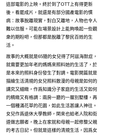
這部電影的上映。終於到了OTT上有得更新
後，看罷成片，就還是有部分國產電影的慣
病：故事脫離現實，對白又離地，人物也令人
難以信服。可能在場景設計上能夠喚起一些觀
衆的期盼吧，但那都是脫離了黎民百姓的生
活。
故事的大概就是65隨的女兒得了阿兹海默症，
就需要更加年老的媽媽來照料她的生活了，於
是本來的照料身份發生了對調。電影開篇就是
描繪生活清規的女兒照料散漫的母親是如何的
講究又細緻，作爲知識分子家庭的生活又如何
的精緻又有格調：兩房一廳的一層別墅樓，再
一個種滿花草的花園，如此生活甚讓人神往。
女兒作爲退休大學教師，閑來也給老人院和街
道做志願者，晚上在家就和母親一起修整父親
的考古日記。但就是這樣的清規生活，因爲女