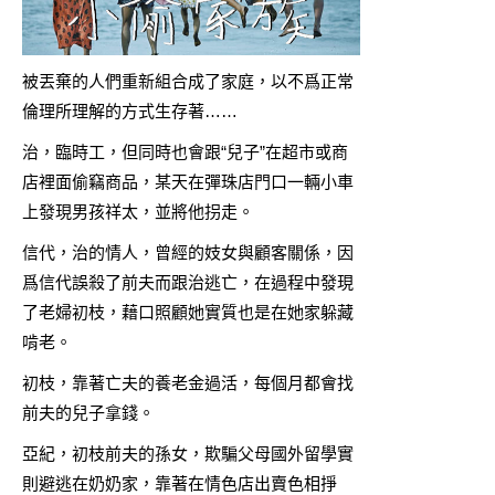
被丟棄的人們重新組合成了家庭，以不爲正常
倫理所理解的方式生存著……
治，臨時工，但同時也會跟“兒子”在超市或商
店裡面偷竊商品，某天在彈珠店門口一輛小車
上發現男孩祥太，並將他拐走。
信代，治的情人，曾經的妓女與顧客關係，因
爲信代誤殺了前夫而跟治逃亡，在過程中發現
了老婦初枝，藉口照顧她實質也是在她家躲藏
啃老。
初枝，靠著亡夫的養老金過活，每個月都會找
前夫的兒子拿錢。
亞紀，初枝前夫的孫女，欺騙父母國外留學實
則避逃在奶奶家，靠著在情色店出賣色相掙