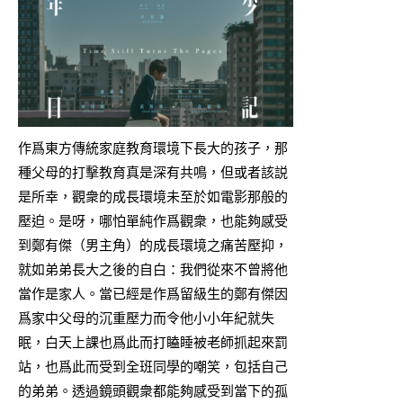
作爲東方傳統家庭教育環境下長大的孩子，那
種父母的打擊教育真是深有共鳴，但或者該説
是所幸，觀衆的成長環境未至於如電影那般的
壓迫。是呀，哪怕單純作爲觀衆，也能夠感受
到鄭有傑（男主角）的成長環境之痛苦壓抑，
就如弟弟長大之後的自白：我們從來不曾將他
當作是家人。當已經是作爲留級生的鄭有傑因
爲家中父母的沉重壓力而令他小小年紀就失
眠，白天上課也爲此而打瞌睡被老師抓起來罰
站，也爲此而受到全班同學的嘲笑，包括自己
的弟弟。透過鏡頭觀衆都能夠感受到當下的孤