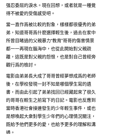
强忍委屈的淚水。現在回想，或者就是一種覺
得不被愛的受傷感受吧。
當一直作爲被比較的對象，樣樣都很優秀的弟
弟，知道哥哥爲什麽選擇輕生後，過去在家中
所曾目睹過的父親暴力“教育”哥哥的傷害情景
都一一再現在腦海中，也從此開始對父親疏
離，這既是對父親的怨恨，也是對自己曾經旁
觀行爲的檢討。
電影由弟弟長大成了哥哥曾經夢想成爲的老師
後，在學校發現一封不知是哪個學生寫的遺
書，而由此引起了弟弟找回已經藏起來了很久
的哥哥在輕生之前寫下的日記。電影也反應到
當時香港社會接連發生的少年輕生事件，或也
是想喚起大衆對學生少年們的心理情況關注，
既給予他們更多的愛，也給予更多的理解和溝
通。