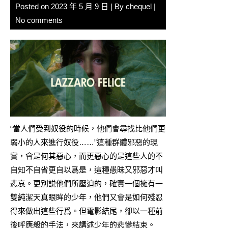
Posted on
2023 年 5 月 9 日
| By
chequel
|
No comments
“當人們受到奴役的時候，他們會尋找比他們更
弱小的人來進行奴役……”這種群體邪惡的現
實，會是何其惡心，而更惡心的是這些人的不
自知不自省更自以爲是，這種愚昧又邪惡才叫
悲哀。更別説他們所壓迫的，確實一個擁有一
雙純潔天真眼眸的少年，他們又會是如何殘忍
得來做出這些行爲。但電影結尾，卻以一種前
後呼應般的手法，來講述少年的悲慘結束。