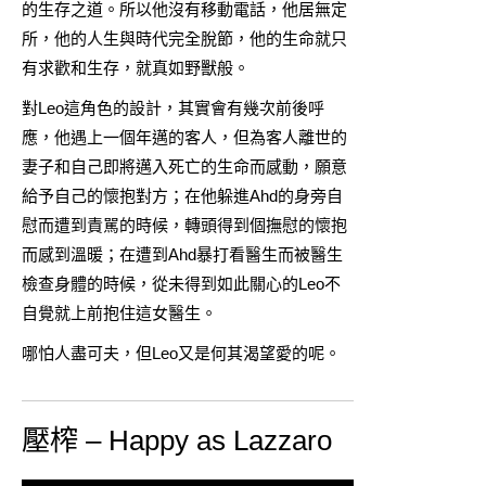
的生存之道。所以他沒有移動電話，他居無定
所，他的人生與時代完全脫節，他的生命就只
有求歡和生存，就真如野獸般。
對Leo這角色的設計，其實會有幾次前後呼
應，他遇上一個年邁的客人，但為客人離世的
妻子和自己即將邁入死亡的生命而感動，願意
給予自己的懷抱對方；在他躲進Ahd的身旁自
慰而遭到責駡的時候，轉頭得到個撫慰的懷抱
而感到溫暖；在遭到Ahd暴打看醫生而被醫生
檢查身體的時候，從未得到如此關心的Leo不
自覺就上前抱住這女醫生。
哪怕人盡可夫，但Leo又是何其渴望愛的呢。
壓榨 – Happy as Lazzaro