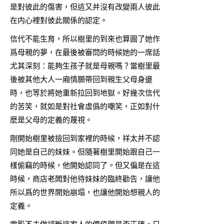
是對彼此的傷害，但這又并沒有改變兩人彼此
在内心裡對彼此關係的認定。
信代不能生育，所以樹里的到來也算圓了她作
爲母親的夢，在最後被審問的時候她的一席話
尤其深刻：能夠生孩子就是母親嗎？當樹里最
後被其他大人一廂情願帶回到親生父母身邊
時，也等於將她重新拉回到地獄。好幾次信代
的苦笑，就如是對社會虛僞的嘲笑，正如對什
麽是父母的定義的蔑視。
剛開始樹里被撿回到家裡的時候，祥太并不認
同她是自己的妹妹。但隨著樹里開始跟自己一
樣偷竊的時候，他開始認同了。但又偏是在這
時候，商店老闆對他待妹妹的臨終勸告，讓他
所以爲的世界開始崩塌，也讓他開始想親人的
定義。