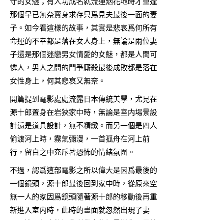
守的女魅；有人功成名就流連烟花地時才重逢
那個早已無奈賣身求存只爲見夫最後一面的妻
子。如今看這樣的故事，其實是悲哀爲何所有
命運的不幸都是落在女人身上，無論是兩位妻
子還是那個迷戀男女情愛的女魅，都是人間可
憐人，男人之間的鬥爭廝殺最後成敗都是落在
女性身上，何其悲哀又無奈。
開篇提到電影處處流露日本傳統美學，尤見在
源十郎置身在岩狹家中時，無論是室内場景設
計還是道具設計，無不精緻。而另一個是四人
偷渡河上時，霧氣彌漫，一首孤舟在河上前
行，留白之中充斥著恐怖的情緒氛圍。
不過，認爲這部電影之所以偉大是因爲最後的
一個鏡頭，源十郎最後回到家中時，從原來空
無一人的家因爲鏡頭隨著源十郎的移動後再重
新進入室内時，此時的畫面就忽然出現了妻