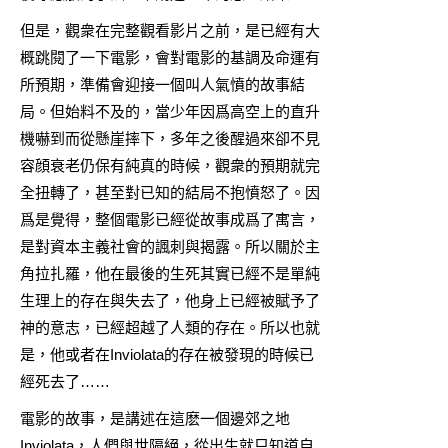
但是，觀衆在完整觀看影片之前，是已經有大
概跳閱了一下電影，會對電影的基調及命運有
所預期，準備會迎接一個叫人氣憤的故事結
局。但始料不及的，當少年因爲高空上的直升
機嚇到而從懸崖摔下，多年之後醒過來卻不見
容顔衰老仍保有純真的時候，觀衆的預期就完
全扭轉了，甚至對已知的結局不抱憤怒了。因
爲是覺得，整個電影已經從故事成爲了寓言，
是對資本主義社會的諷刺與揭露。所以關於主
角拉扎羅，他在最後的生死其實已經不是單純
生理上的存在與失去了，他身上已經被賦予了
神的意志，已經超越了人類的存在。所以也就
是，他或者在Inviolata的存在被發現的時候已
經死去了……
電影的故事，是講述在這麽一個邊郊之地
Inviolata，人們與世隔絕，從出生就只知道自