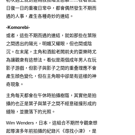
日復一日的重複日常中，都會偶然發生不期而
遇的人事，產生各種奇妙的連結。
-Komorebi-
或者，這些不期而遇的連結，就如那些在葉隙
之間透出的陽光，明媚又耀眼，但也間或陰
沉。在末尾，主角和酒館老闆前夫的耍樂時尤
為讓觀衆有這想法。看似是兩個成年男人在玩
影子游戲，但影子與影子之間的重叠理應不會
產生顔色變化，但在主角眼中卻是有這樣的神
奇現象。
主角每天都會在午休時拍攝樹蔭，其實他是拍
攝的也正是葉子與葉子之間不經意碰撞形成的
縫隙，並撒落下的光照。
Wim Wenders，日本，這組合不期然令觀衆想
起導演多年前拍攝的紀錄片《尋找小津》，是