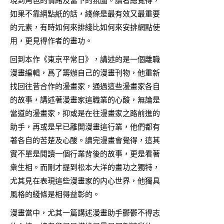
現到角色的情緒及當下的氛圍。讀者總覺得，
如果不靠網點紙的話，綫條是最有效又最重要
的元素，有時如何來排綫比如何來安排網點使
用，更見得作者的畫功。
回到本作《東京平常日》，講述的是一個離職
漫畫編輯，爲了籌辦自己的漫畫刊物，他重新
找回往昔合作的漫畫家，通過這些漫畫家各自
的故事，講述著漫畫家這職業的心酸，無論是
當道的漫畫家，抑或是在往漫畫家之路前進的
助手，再或是早已離開漫畫這行業，他們都有
著各自的苦楚及心酸。讀完漫畫會覺得，這其
實不單是閲讀一個行業背後的故事，更是看著
衆生相。而剛才提到松本大洋的畫功之獨特，
尤其見在表現這些漫畫家的内心世界，他獨具
風格的綫條是相得益彰的。
漫畫當中，尤其一篇講述漫畫助手鬱鬱不得志