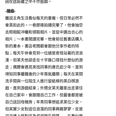
困在這距離之中不作逾越。
-插曲-
雖説主角生活看似每天的重複，但日常必然不
會真如此的。一卷膠捲拍攝完畢了，他會抽空
去照相館冲曬和領取相片，並從中選出合心的
相片；一本書閲讀完畢，他會前往舊書店購入
新的書本，書店老闆都會跟他分享作者的特
點；每天午休會見到一位總是奇怪站著的流浪
漢，但某天他卻走在十字路口尋找什麽似的游
走；偶爾會遇見來找同事的唐氏症少年，直到
得知同事離職後的少年喪氣離開；每天在某間
洗手間與一位陌生人進行留紙條的黑白棋游
戲，直到游戲結束；外甥女某天離家出走寄住
在自己家中，會跟隨自己工作，但最後都是被
自己送回母親旁；年青同事想追求某位少女，
但其實少女對這位浪蕩的同事興趣寥寥，反是
初次遇上就對這為叔叔暗生戀慕……在看似是