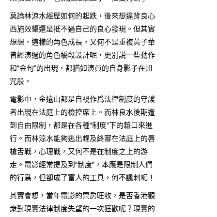
莫論林涼水經歷如何的起跌，後來想違背良心
西施效顰還是抵不過自己的良心發現。但其實
想想，這樣的角色成長，又何不是重複黃子華
曾經演過的角色橋段設計呢，更別説一些動作
和“金句”的出現，都猶如演員的自身影子在詛
咒般。
電影中，金遠山都是自視作爲法律制度的守護
者出現在法庭上的檢控席上。而林良水後期遭
到自由限制，都是在各種“制度”下的藉口來進
行。而林涼水能夠逃出趕及終審在法庭上的唇
槍舌戰，心理戰，又何不是在制度之上的游
走。電影經常提及到“制度”，本應是限制人們
的行爲，但卻成了富人的工具，何不諷刺呢！
其實會想，當年電影的票房旺收，是否香港觀
衆對現實法律制度失望的一次狂歡呢？現實的