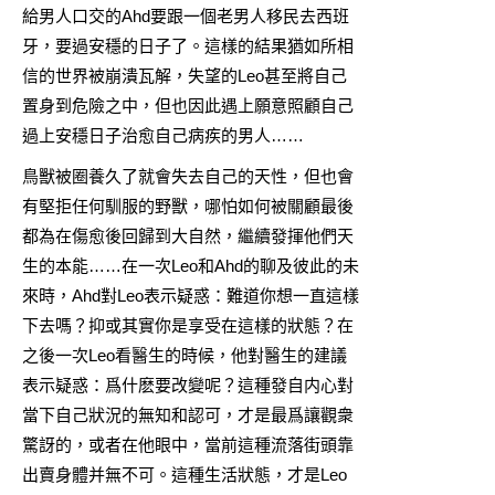
給男人口交的Ahd要跟一個老男人移民去西班
牙，要過安穩的日子了。這樣的結果猶如所相
信的世界被崩潰瓦解，失望的Leo甚至將自己
置身到危險之中，但也因此遇上願意照顧自己
過上安穩日子治愈自己病疾的男人……
鳥獸被圈養久了就會失去自己的天性，但也會
有堅拒任何馴服的野獸，哪怕如何被關顧最後
都為在傷愈後回歸到大自然，繼續發揮他們天
生的本能……在一次Leo和Ahd的聊及彼此的未
來時，Ahd對Leo表示疑惑：難道你想一直這樣
下去嗎？抑或其實你是享受在這樣的狀態？在
之後一次Leo看醫生的時候，他對醫生的建議
表示疑惑：爲什麽要改變呢？這種發自内心對
當下自己狀況的無知和認可，才是最爲讓觀衆
驚訝的，或者在他眼中，當前這種流落街頭靠
出賣身體并無不可。這種生活狀態，才是Leo