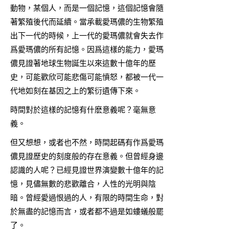
動物，某個人，而是一個記憶，這個記憶會隨
著繁殖後代而延續。當承載愛瑪儂的生物繁殖
出下一代的時候，上一代的愛瑪儂就會失去作
爲愛瑪儂的所有記憶。因爲這樣的能力，愛瑪
儂見證著地球生物誕生以來這數十億年的歷
史，可能歡欣可能悲傷可能憤怒，都被一代一
代地如刻在基因之上的繁衍遺傳下來。
時間對於這樣的記憶有什麽意義呢？毫無意
義。
但又想想，或者也不然，時間起碼有作爲愛瑪
儂見證歷史的刻度般的存在意義。但曾經身邊
認識的人呢？已經見證世界演變數十億年的記
憶，見儘無數的悲歡離合，人性的光明與陰
暗。曾經愛過恨過的人，有限的時間生命，對
於無盡的記憶而言，或者都不過是如螻蟻般罷
了。