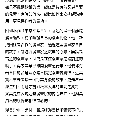
現到角色的情緒及當下的氛圍。讀者總覺得，
如果不靠網點紙的話，綫條是最有效又最重要
的元素，有時如何來排綫比如何來安排網點使
用，更見得作者的畫功。
回到本作《東京平常日》，講述的是一個離職
漫畫編輯，爲了籌辦自己的漫畫刊物，他重新
找回往昔合作的漫畫家，通過這些漫畫家各自
的故事，講述著漫畫家這職業的心酸，無論是
當道的漫畫家，抑或是在往漫畫家之路前進的
助手，再或是早已離開漫畫這行業，他們都有
著各自的苦楚及心酸。讀完漫畫會覺得，這其
實不單是閲讀一個行業背後的故事，更是看著
衆生相。而剛才提到松本大洋的畫功之獨特，
尤其見在表現這些漫畫家的内心世界，他獨具
風格的綫條是相得益彰的。
漫畫當中，尤其一篇講述漫畫助手鬱鬱不得志