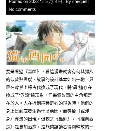
Posted on
2023 年 5 月 8 日
| By
chequel
|
No comments
要是看過《蟲師》，看這漫畫就會有何其强烈
的似曾熟悉感，故事的設計基本如出一轍，只
是在背景上將古代換成了現代，將“蟲”這存在
換成了“浮流”這現象，但每個故事的主角都是
在於人。人在遇到這種奇妙的現象時，他們的
身上是到底發生過什麽前因，而導致（或涉
身）浮流的出現。但較之《蟲師》，《貓向西
走》是更加治愈，是能夠讓讀者得到釋放的一