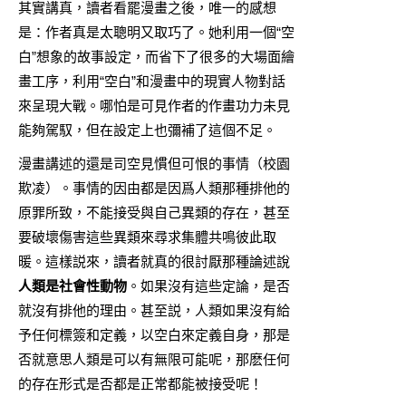
其實講真，讀者看罷漫畫之後，唯一的感想
是：作者真是太聰明又取巧了。她利用一個“空
白”想象的故事設定，而省下了很多的大場面繪
畫工序，利用“空白”和漫畫中的現實人物對話
來呈現大戰。哪怕是可見作者的作畫功力未見
能夠駕馭，但在設定上也彌補了這個不足。
漫畫講述的還是司空見慣但可恨的事情（校園
欺凌）。事情的因由都是因爲人類那種排他的
原罪所致，不能接受與自己異類的存在，甚至
要破壞傷害這些異類來尋求集體共鳴彼此取
暖。這樣説來，讀者就真的很討厭那種論述說
人類是社會性動物
。如果沒有這些定論，是否
就沒有排他的理由。甚至説，人類如果沒有給
予任何標簽和定義，以空白來定義自身，那是
否就意思人類是可以有無限可能呢，那麽任何
的存在形式是否都是正常都能被接受呢！