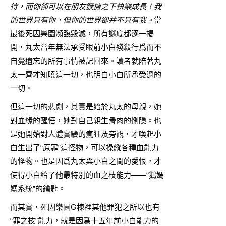
待，而你卻可以在朋友簇擁之下快樂成長！我
的世界只有你，但你的世界卻并不只有我。
當
最後死囚樂園瀕臨毀滅，所有謎底都逐一揭
開，丸太當年無法承受眼前小白殘殺行爲而不
自覺遺忘的所有事情被記回來。讀者就陪著丸
太一齊才知曉這一切，也明白小白所承受過的
一切。
但這一切的悲劇，其實是始於丸太的母親，她
對血緣的醒悟，她對自己親生骨肉的惻隱。也
是她開始對人體實驗的瘋狂及旁觀，才喚起小
白生出了“原罪”這怪物，可以操縱各種血能力
的怪物。也是因爲丸太與小白之間的愛恨，才
使得小白給了他最特別的血之枝能力——“鵝媽
媽系統”的鑰匙。
而其實，死囚樂園G棟裡其他罪犯之所以也有
“罪之枝”能力，就是因爲十五年前小白能力的