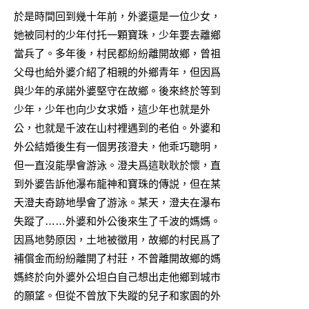
於是時間回到幾十年前，外婆還是一位少女，
她被同村的少年付托一顆寶珠，少年要去離鄉
當兵了。多年後，村民都紛紛離開故鄉，曾祖
父母也給外婆介紹了相親的外鄉青年，但因爲
與少年的承諾外婆堅守在故鄉。後來終於等到
少年，少年也向少女求婚，這少年也就是外
公，也就是千波在山村裡遇到的老伯。外婆和
外公結婚後生有一個男孩澄夫，他乖巧聰明，
但一直沒能學會游泳。澄夫爲這耿耿於懷，直
到外婆告訴他瀑布龍神和寶珠的傳説，但在某
天澄夫奇跡地學會了游泳。某天，澄夫在瀑布
失蹤了……外婆和外公後來生了千波的媽媽。
因爲地勢原因，土地被徵用，故鄉的村民爲了
補償金而紛紛離開了村莊，不曾離開故鄉的媽
媽終於向外婆外公坦白自己想出走他鄉到城市
的願望。但從不曾放下失蹤的兒子和家園的外