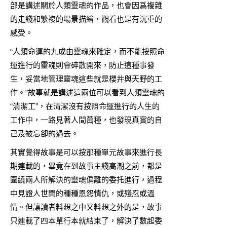
部是講述關於人類靈魂的作品，也會因爲複雜
的走綫和繁複的場景描繪，觀看也是有沉重的
感受。
“人類命運的九成由靈魂來確定，而不能按照命
運進行的靈魂則會碎散開來，防止這種事發
生，妥當地管理靈魂這些就是櫻井與天野的工
作。”故事就是講述這兩位可以看到人類靈魂的
“清潔工”，在清潔沒有按照命運進行的人生的
工作中，一路見著人間萬種，也發現真實的自
己及被忘卻的過去。
其實覺得故事是可以按那種單元故事來進行長
期連載的，畢竟在到故事主綫高潮之前，都是
圍繞兩人所解決的靈魂偏離的委托進行，過程
中見證人世間的種種恩怨情仇，或殘忍或溫
情。但讓讀者料想之中又料想之外的是，故事
只連載了四本單行本就結束了，解決了數起委