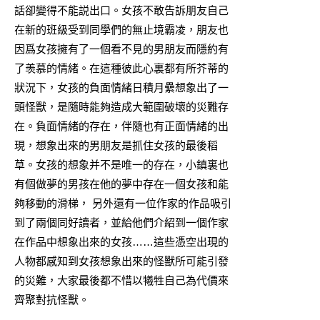
話卻變得不能説出口。女孩不敢告訴朋友自己
在新的班級受到同學們的無止境霸凌，朋友也
因爲女孩擁有了一個看不見的男朋友而隱約有
了羡慕的情緒。在這種彼此心裏都有所芥蒂的
狀況下，女孩的負面情緒日積月纍想象出了一
頭怪獸，是隨時能夠造成大範圍破壞的災難存
在。負面情緒的存在，伴隨也有正面情緒的出
現，想象出來的男朋友是抓住女孩的最後稻
草。女孩的想象并不是唯一的存在，小鎮裏也
有個做夢的男孩在他的夢中存在一個女孩和能
夠移動的滑梯， 另外還有一位作家的作品吸引
到了兩個同好讀者，並給他們介紹到一個作家
在作品中想象出來的女孩……這些憑空出現的
人物都感知到女孩想象出來的怪獸所可能引發
的災難，大家最後都不惜以犧牲自己為代價來
齊聚對抗怪獸。