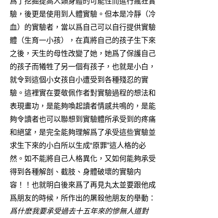
爲了挖掘提高人類身體的可能性而進行瘋狂實
驗，後更是使用到人體實驗。但本是冷靜（冷
血）的實驗者，當以爲自己可以自行提供實驗
體（生育一小孩），在真將自己的孩子生下來
之後，天生的母性改變了她，她爲了保護自己
的孩子而犧牲了另一個有孩子，也就是小白，
就令到這個小女孩自小遭受到各種殘忍的實
驗。這裡實在要敬佩作者對實驗過程的想法和
表現畫功，是能夠喚起讀者情感共鳴的，是能
夠令讀者也可以聯想到實驗體所承受到的疼痛
和絕望，是完全能夠理解爲了承受這些實驗並
求生下來的小白所以生成“原罪”這人格的必
然。如不能將自己人格異化，又如何能夠承受
得到各種解剖、截肢、身體破壞的實驗内
容！！也就明白後來爲了再見丸太並要跟他成
爲朋友的時候，所作出的屠殺他朋友的舉動：
爲什麽我要承受過去十五年來的慘無人道對