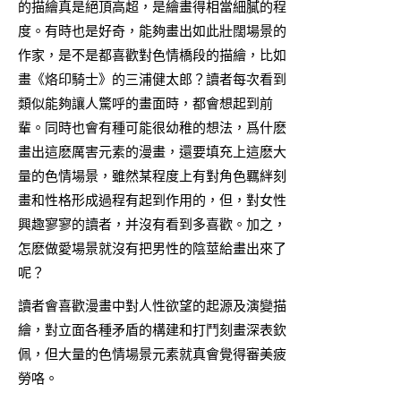
的描繪真是絕頂高超，是繪畫得相當細膩的程
度。有時也是好奇，能夠畫出如此壯闊場景的
作家，是不是都喜歡對色情橋段的描繪，比如
畫《烙印騎士》的三浦健太郎？讀者每次看到
類似能夠讓人驚呼的畫面時，都會想起到前
輩。同時也會有種可能很幼稚的想法，爲什麽
畫出這麽厲害元素的漫畫，還要填充上這麽大
量的色情場景，雖然某程度上有對角色羈絆刻
畫和性格形成過程有起到作用的，但，對女性
興趣寥寥的讀者，并沒有看到多喜歡。加之，
怎麽做愛場景就沒有把男性的陰莖給畫出來了
呢？
讀者會喜歡漫畫中對人性欲望的起源及演變描
繪，對立面各種矛盾的構建和打鬥刻畫深表欽
佩，但大量的色情場景元素就真會覺得審美疲
勞咯。