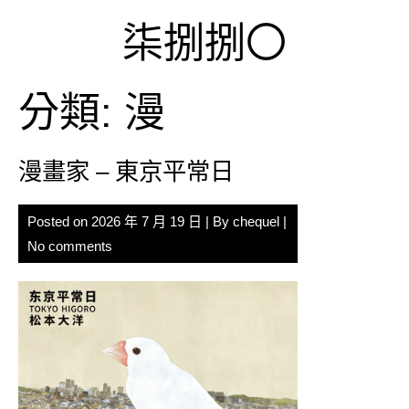
Skip
柒捌捌〇
to
content
分類:
漫
漫畫家 – 東京平常日
Posted on
2026 年 7 月 19 日
| By
chequel
|
No comments