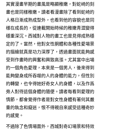
其實漫畫早期的畫風是略顯稚嫩，對蛇崎的刻
畫也是同樣稚嫩。讀者看漫畫除了看到蛇崎的
人格日漸成熟成型外，也看到他的容貌也是同
樣在成長的，從連載開始時候的稚嫩青澀變得
穩重深沉。西城對人物的畫工也是見得成熟穩
定的了。當然，他對女性胴體和各種性愛場景
的描繪就真是功力深厚了，透過畫面就能夠感
受到作畫時的興奮和興致高漲。尤其當中出場
的一個角色愛理，本來是一個男人，後來得到
能夠變身成所吞噬的人的身體的能力，但性別
的轉變，也令得她好奇女人的身體，以及作爲
旁人對待這個身體的隨便。讀者每看到愛理的
情節，都會覺得作者是對女性身體有著何其嚴
重的執念和癡迷，恨不得親自來感受這種奇妙
的感覺。
不過除了色情場面外，西城對奇幻場景和特效