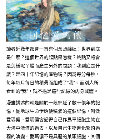
讀者近幾年都會一直有個念頭纏繞：世界到底
是什麽？這個世界的起點是怎樣？終點又將會
是怎樣呢？繼而產生另外的問題：我到底是什
麽？是四十年記憶的產物嗎？因爲每分每秒，
每年每月每日的積纍而組成了“我”。而別人所
看到的“我”，就不過是這些記憶的肉身載體。
漫畫講述的就是關於一段綿延了數十億年的記
憶，從地球生命伊始便積纍的這個記憶，叫做
愛瑪儂。愛瑪儂會記得自己作爲單細胞生物在
大海中漂流的過去，以及自己生物進化繁殖過
程的演變。愛瑪儂不是具體的某顆細胞，某個