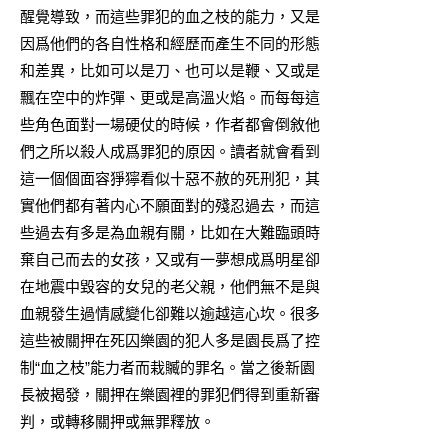
醒覺導致，而這些罪犯的血之枝的能力，又是
因爲他們的各自性格和經歷而產生不同的形態
和差異，比如可以是刀、也可以是鞭、又或是
飄在空中的炸彈、更或是高溫火焰。而每每這
些角色面對一場硬仗的時候，作者都會倒敘他
們之所以殺人成爲罪犯的原因。讀者就會看到
這一個個面容猙獰看似十惡不赦的死刑犯，其
實他們都有著内心不願面對的殘忍過去，而這
些過去有多是為血親有關，比如在大難臨頭時
棄自己而去的女孩，又或有一夢想成爲明星卻
在地震中毀容的女兒的老父親，他們無不是與
血親發生過情感變化卻難以逾越這心坎。很多
這些被關押在死囚樂園的犯人多是園長爲了控
制“血之枝”能力者而栽贓的罪名。當之後新園
長被揭發，關押在樂園裡的罪犯們得到重新審
判，或轉移關押或無罪釋放。