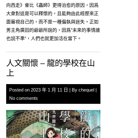
向西走》會比《蟲師》更得治愈的原因，因爲
大衆對這是可以釋懷的，且能夠由此經歷來正
面審視自己的，而不是一種偏執與迷失。正如
男主角廣田的爺爺所說的，因爲”未來的事情誰
也説不準“，人們也就更加活在當下。
人文關懷 – 龍的學校在山
上
Posted on
2023 年 1 月 11 日
| By
chequel
|
No comments