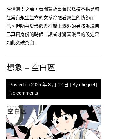
在讀漫畫之前，看開篇故事會以爲這不過是如
往常有永生生命的女孩冷眼看衆生的情節而
已。但隨著愛瑪儂與在船上邂逅的男孩訴説自
己真實身份的時候，讀者才驚喜漫畫的設定是
如此突破窠臼。
想象 – 空白區
Posted on
2025 年 8 月 12 日
| By
chequel
|
No comments