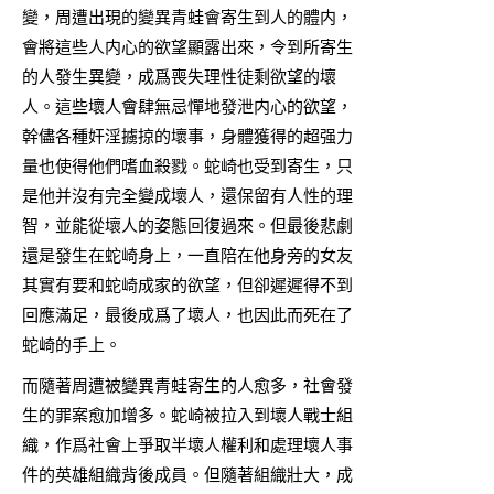
變，周遭出現的變異青蛙會寄生到人的體内，
會將這些人内心的欲望顯露出來，令到所寄生
的人發生異變，成爲喪失理性徒剩欲望的壞
人。這些壞人會肆無忌憚地發泄内心的欲望，
幹儘各種奸淫擄掠的壞事，身體獲得的超强力
量也使得他們嗜血殺戮。蛇崎也受到寄生，只
是他并沒有完全變成壞人，還保留有人性的理
智，並能從壞人的姿態回復過來。但最後悲劇
還是發生在蛇崎身上，一直陪在他身旁的女友
其實有要和蛇崎成家的欲望，但卻遲遲得不到
回應滿足，最後成爲了壞人，也因此而死在了
蛇崎的手上。
而隨著周遭被變異青蛙寄生的人愈多，社會發
生的罪案愈加增多。蛇崎被拉入到壞人戰士組
織，作爲社會上爭取半壞人權利和處理壞人事
件的英雄組織背後成員。但隨著組織壯大，成