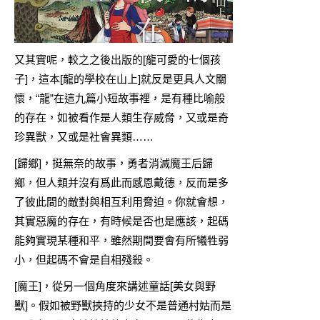
又其實呢，較之之後出版的[
龍可愛的七個孩
子
]，這本[龍的學校在山上]就反是更具人文關
懷，“龍”在這九篇小短故事裡，是有種比喻般
的存在，如被看作是人類生存威脅，又或是奇
珍異獸，又或是社會異類……
[歸鄉]，挺無奈的故事，勇者消滅魔王后歸
鄉，但人類并沒有爲此而感恩戴德，反而是多
了彼此間的敵對與相互利用脅迫。你就會想，
其實惡魔的存在，有時候是否也是應該，起碼
能夠實現某種和平，雖然期間要會有所犧牲弱
小，但起碼不會是自相殘殺。
[魔王]，從另一個角度來講述童話[美女與野
獸]。假如被野獸挾持的少女不是普通村姑而是