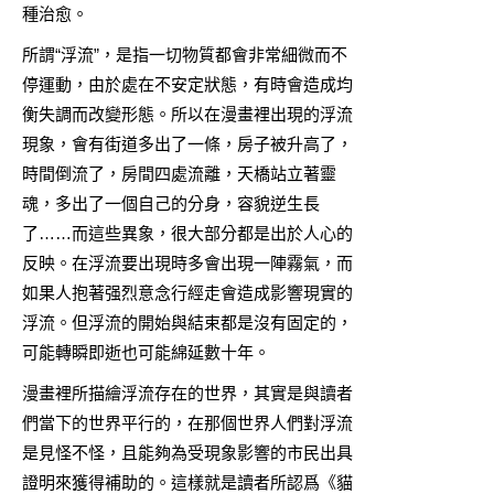
種治愈。
所謂“浮流”，是指一切物質都會非常細微而不
停運動，由於處在不安定狀態，有時會造成均
衡失調而改變形態。所以在漫畫裡出現的浮流
現象，會有街道多出了一條，房子被升高了，
時間倒流了，房間四處流離，天橋站立著靈
魂，多出了一個自己的分身，容貌逆生長
了……而這些異象，很大部分都是出於人心的
反映。在浮流要出現時多會出現一陣霧氣，而
如果人抱著强烈意念行經走會造成影響現實的
浮流。但浮流的開始與結束都是沒有固定的，
可能轉瞬即逝也可能綿延數十年。
漫畫裡所描繪浮流存在的世界，其實是與讀者
們當下的世界平行的，在那個世界人們對浮流
是見怪不怪，且能夠為受現象影響的市民出具
證明來獲得補助的。這樣就是讀者所認爲《貓