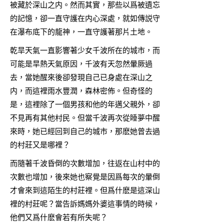
被藏於深山之内。然而其實，那些以爲被遺忘
的記憶，卻一直守護在内心深處，就如傳説守
在瀑布底下的龍神，一直守護著那片土地。
乾旱天氣一直影響著少女千波所在的城市，而
可能是旱熱天氣原因，千波有天忽然暈厥過
去，當她醒來後卻發現自己已身處在深山之
内，而這裡雨水豐潤，森林密佈。但奇怪的
是，這裡除了一個男孩和他的年邁父親外，卻
不見再有其他村民。但當千波再次從睡夢中醒
來時，她已經回到自己的城市，那麽她曾去過
的村莊又是哪裡？
而隨著千波昏倒的次數增加，往返在山村中的
次數也增加，後來她也察覺是因爲每次的暈倒
才會來到這陌生的村莊裡。但爲什麽是這深山
裡的村莊呢？當告訴媽媽外婆這事情的時候，
他們又爲什麽會若有所失呢？