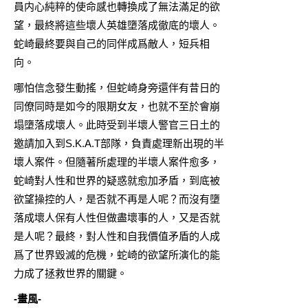
員内心純粹的使命感也轉換成了無法滿足的欲
望，最終將這些壞人英雄墮落成徹底的壞人。
蛇崎最終要與自己的同伴成爲敵人，短兵相
向。
哪怕信念發生動搖，但蛇崎身旁還伴有昔日的
同僚同時是如今的限期女友，也就不至於會崩
塌墮落成壞人。此時受到半壞人警官三日土的
邀請加入到S.K.A.T部隊，負責處理新出現的半
壞人案件。但隨著所處理的半壞人案件愈多，
蛇崎對人性和世界的疑惑就愈加矛盾，到底被
欲望操控的人，是否就不再是人呢？而沒有墮
落成壞人保有人性但做盡壞事的人，又是否就
是人呢？最終，對人性和自我價值矛盾的人成
爲了世界毀滅的危機，蛇崎的欲望所演化的能
力成了拯救世界的關鍵。
-畫風-