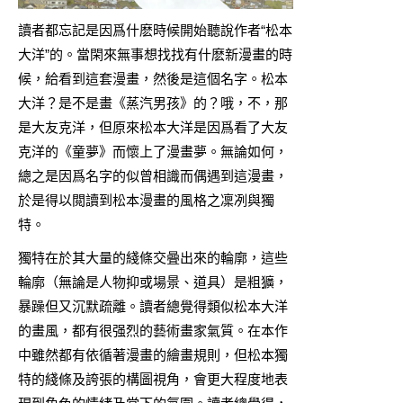
讀者都忘記是因爲什麽時候開始聽說作者“松本
大洋”的。當閑來無事想找找有什麽新漫畫的時
候，給看到這套漫畫，然後是這個名字。松本
大洋？是不是畫《蒸汽男孩》的？哦，不，那
是大友克洋，但原來松本大洋是因爲看了大友
克洋的《童夢》而懷上了漫畫夢。無論如何，
總之是因爲名字的似曾相識而偶遇到這漫畫，
於是得以閲讀到松本漫畫的風格之凜冽與獨
特。
獨特在於其大量的綫條交曡出來的輪廓，這些
輪廓（無論是人物抑或場景、道具）是粗獷，
暴躁但又沉默疏離。讀者總覺得類似松本大洋
的畫風，都有很强烈的藝術畫家氣質。在本作
中雖然都有依循著漫畫的繪畫規則，但松本獨
特的綫條及誇張的構圖視角，會更大程度地表