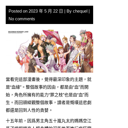
Posted on
2023 年 5 月 22 日
| By
chequel
|
No comments
當看完這部漫畫後，覺得最深印象的主題，就
是“血緣”。整個故事的因由，都是由“血”而開
始，角色所擁有的能力“罪之枝”也是由“血”而
生。而回頭縱觀整個故事，讀者是慨嘆這悲劇
都還是回到人性的貪婪。
十五年前，因爲男主角五十嵐丸太的媽媽空江