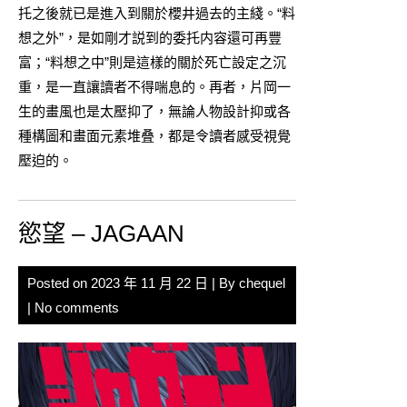
托之後就已是進入到關於櫻井過去的主綫。“料
想之外”，是如剛才説到的委托内容還可再豐
富；“料想之中”則是這樣的關於死亡設定之沉
重，是一直讓讀者不得喘息的。再者，片岡一
生的畫風也是太壓抑了，無論人物設計抑或各
種構圖和畫面元素堆叠，都是令讀者感受視覺
壓迫的。
慾望 – JAGAAN
Posted on
2023 年 11 月 22 日
| By
chequel
|
No comments