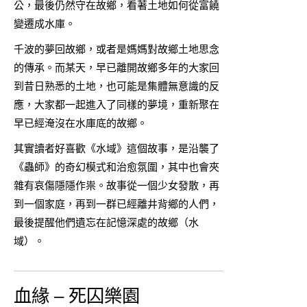
公，最後仍然守在故鄉，看著土地如何從富饒
變遷成水庫。
千波的夢回故鄉，或者是媽媽對故鄉土地思念
的傳承。而某天，早已離開故鄉多年的大家回
到昔日熟悉的土地，也可能是集體無意識的反
應，大家都一起進入了同樣的夢境，重新聚在
早已經淹沒在水庫底的故鄉。
其實讀者好喜歡《水域》這個故事，是沿襲了
《蟲師》的奇幻模式和治愈氛圍，其中也會夾
雜有哀傷隱隱作祟。故事從一個少女發散，再
到一個家庭，再到一群已經離井背鄉的人們，
最後提醒他們遺忘在記憶深處的故鄉（水
域）。
血緣 – 死囚樂園