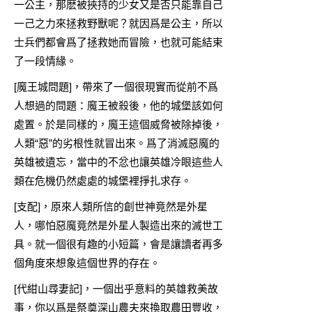
一公主，那麽被挾持的少女又是否只能靠自己
一己之力來拯救野獸呢？就因爲是公主，所以
士兵們都會爲了拯救她而冒險，也就可能結束
了一段情緣。
[魔王城問題]，帶來了一個很現實而從前不爲
人想過的問題：魔王被殺後，他的城堡該如何
處置。於是同樣的，魔王這個威脅被除掉後，
人類“惡”的劣根性就冒出來。爲了消滅惡魔的
英雄被遺忘，當中的不忿也讓英雄冷眼這些人
類在危機仍然處處的城堡裡掙扎求存。
[支配]，原來人類所信的創世神竟然是外星
人，哪怕惡魔竟然是外星人製造出來的滅世工
具。就一個很有趣的小短篇，會是讓讀者再多
個角度來想象這個世界的存在。
[代紺山尋妻記]，一個出乎意料的英雄救美故
事，你以爲是祭奠深山農夫來換取農田豐收，