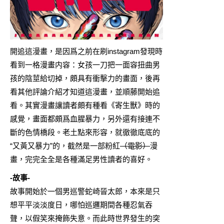
開追這漫畫，是因爲之前在刷instagram發現時
看到一格漫畫内容：女孩一刀把一面容扭曲男
孩的陰莖給切掉，頗具有衝擊力的畫面，後再
看其他評論介紹才知道這漫畫，並順藤開始追
看。其實漫畫讓讀者頗有種看《寄生獸》時的
感覺，畫面都頗爲血腥暴力，另外還有接連不
斷的色情橋段。老土點來形容，就徹徹底底的
“又黃又暴力”的，截然是一部粉紅
（電影）
漫
畫，完完全全是各種滿足男性讀者的喜好。
-故事-
故事開始於一個男巡警蛇崎晉太郎，本來是只
想平平淡淡度日，哪怕巡邏期間各種忍氣吞
聲，以假笑來掩飾失意。而此時世界發生的突