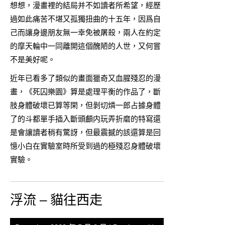
想想，漫畫裡的結局并不如讀者所希望，經歷
過如此痛苦不堪又孤獨扭曲的十五年，因爲自
己而讓身邊朋友無一幸免被屠殺，兩人在約定
的摩天輪中一同離開這個醜陋的人世，又何嘗
不是美好呢。
近年已看多了類似的畫面獵奇又血腥殘忍的漫
畫，《死囚樂園》算是處理平衡的作品了，斷
肢身體破壞已算等閑，但剝切燐一郎占據身體
了的斗都單手插入斷頭顱内玩弄折磨的特寫還
是會讓讀者稍有驚訝，但最震撼的該還算是回
憶小白在實驗室時所受到過的極殘忍身體破壞
實驗。
浮流 – 貓往西走