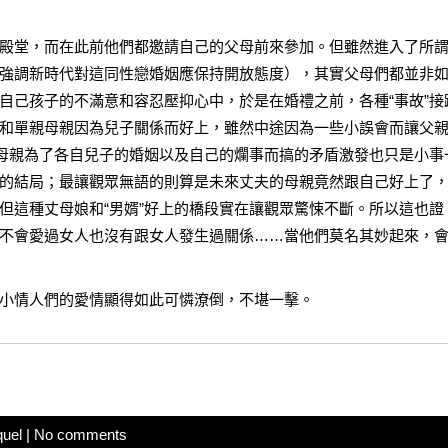
殿堂，而在此前他們都邀請自己的父母前來參加。但雖然進入了所
強調新時代對這同性戀婚姻應保持開放態度），其實父母們都並非
自己孩子的不滿意和容忍壓抑心中，於是在婚禮之前，各種“事故”接
和單親母親因為兒子關係而好上，雖然中途因為一些小誤會而讓父
個單身母親為了各自兒子的婚姻以及自己的爛事而搞的矛盾激發也只是小事
的結局；最讓觀眾無語的則算是未來丈夫的母親竟然跟自己好上了
但這種丈母娘和“男婿”好上的橋段實在讓觀眾驚悚不斷。所以這也證
不會愛過女人也沒有跟女人發生過關係……當他們莫名其妙起來，
小情人們的愛情顯得如此可憐潦倒，不堪一擊。
quel
|
No comments