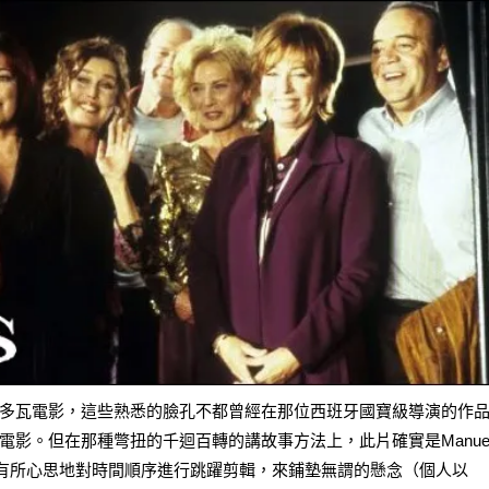
多瓦電影，這些熟悉的臉孔不都曾經在那位西班牙國寶級導演的作
影。但在那種彆扭的千迴百轉的講故事方法上，此片確實是Manue
在剪輯上有所心思地對時間順序進行跳躍剪輯，來鋪墊無謂的懸念（個人以