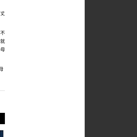
管丈
單不
實就
後母
母