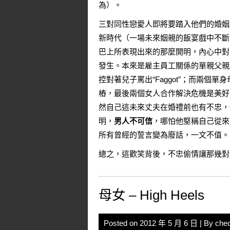
為）。
三對同性戀愛人即將要踏入他們的婚姻
新時代（一場未來姻親的飯宴戲中不斷
巴上所表現出來的那麼開明，內心中對
發生。本來是雇主員工關係的單親父親
控對著兒子罵出“Faggot”；而兩
樁，最後兩個女人合作解決危機是美好
然自己這未來丈夫在婚禮前也有不忠，
明，
男人不可信
，哪怕他堅稱自己從來
所有曾經的誓言變為廢話，一文不值。
總之，這歡笑背後，不忠偷情讓那幾對
母女 – High Heels
Posted on
2012 年 5 月 6 日
| By
che