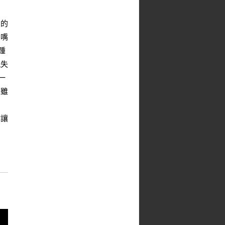
謂的
如嘴
踵
親失
一
，雖
會讓