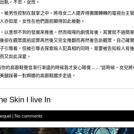
出軌，不忠，女性。
，被男性控制在鼓掌之中。將母女二人擺弄得團團轉轉的電視台主
人亦如是，女性在他們面前顯得如此被動。
，以意想不到的發展來推進，然而喧嘩的劇情背後，其實就不過簡
後卻在觀眾面前認罪再然後又完全推翻而再然後告訴觀眾，自己確
子引導着，但被引導去探索殺人犯真相的同時，是要被告知殺人背
而又如此深愛。
著你的高跟鞋聲音漸行漸遠的時候我才安心睡覺……”這時候，女兒將
美腿踩著一對婀娜的高跟鞋踱步走過。
in I live In
hequel
|
No comments