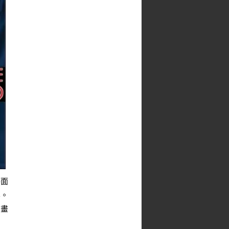
平面
容。
的畫