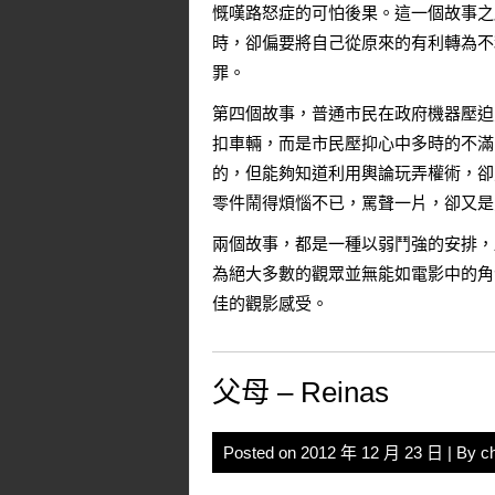
慨嘆路怒症的可怕後果。這一個故事之
時，卻偏要將自己從原來的有利轉為不
罪。
第四個故事，普通市民在政府機器壓迫
扣車輛，而是市民壓抑心中多時的不滿
的，但能夠知道利用輿論玩弄權術，卻
零件鬧得煩惱不已，罵聲一片，卻又是
兩個故事，都是一種以弱鬥強的安排，
為絕大多數的觀眾並無能如電影中的角
佳的觀影感受。
父母 – Reinas
Posted on
2012 年 12 月 23 日
| By
c