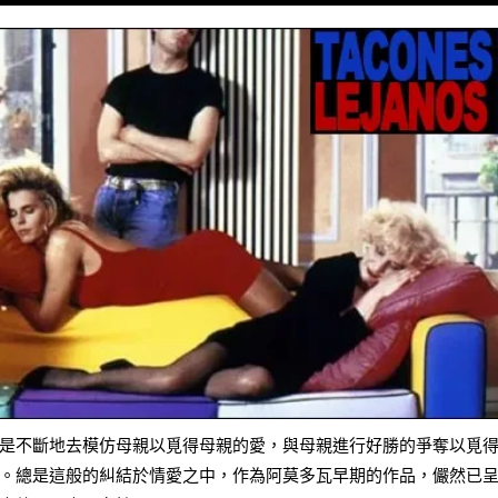
是不斷地去模仿母親以覓得母親的愛，與母親進行好勝的爭奪以覓
。總是這般的糾結於情愛之中，作為阿莫多瓦早期的作品，儼然已