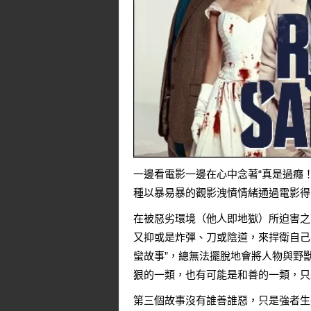
一邊看電影一邊在心中念著“真是過癮
種以暴易暴的觀影洩憤情緒通過電影得
在被惡劣環境（他人即地獄）所迫害之
又抑或是炸彈、刀或陰道，來捍衛自己
蠻故事”，總無法擺脫地會將人物與野
狠的一類，也有可能是和善的一類，只
第三個故事沒有誰善誰惡，只是強者生