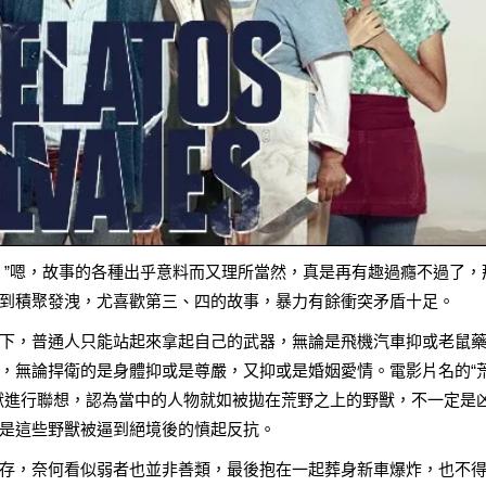
！”嗯，故事的各種出乎意料而又理所當然，真是再有趣過癮不過了，
到積聚發洩，尤喜歡第三、四的故事，暴力有餘衝突矛盾十足。
下，普通人只能站起來拿起自己的武器，無論是飛機汽車抑或老鼠
，無論捍衛的是身體抑或是尊嚴，又抑或是婚姻愛情。電影片名的“
獸進行聯想，認為當中的人物就如被拋在荒野之上的野獸，不一定是
是這些野獸被逼到絕境後的憤起反抗。
存，奈何看似弱者也並非善類，最後抱在一起葬身新車爆炸，也不