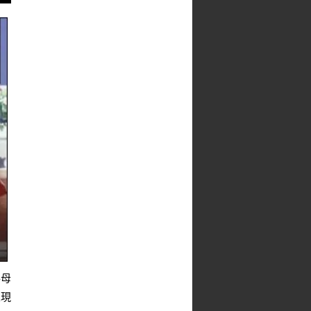
得母
呈現