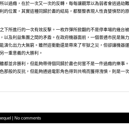
所以過癮，在於一次又一次的反轉，每每讓觀眾以為弱者會逃過劫
利的位置，其實這種同歸於盡的結局，都整整表現人性貪婪憤怒的
之下所進行的一次有效反擊。一枚炸彈所掀翻的不是停車場的幾台
，以及利益集團之間的矛盾。在政府機器面前，一個普通市民是無
能演化出力大無窮。雖然這衝動還是帶來了牢獄之災，但卻讓機器
另一重意義的大勝利。
雖都並非勝利，但能夠帶得個同歸於盡也何嘗不是一件過癮的樂事
色那般的反抗，但能夠通過電影角色得到共鳴而獲得洩憤，則是一
hequel
|
No comments