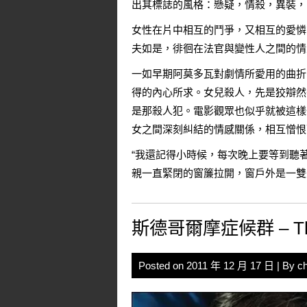
出其標誌的風格：懸疑，情殺，異裝，
女性在片中相互的鬥爭，又相互的愛憐
夫如是，徘徊在法官與變性人之間的情
一如早期阿莫多瓦對劇情所愛用的曲折
得的內心所求。女兒殺人，先是狡辯然
是那殺人犯。電影觀眾也似乎就被這樣
女之間深刻糾結的情感關係，相互憎恨
“我還記得小時候，每次晚上要等到聽
親一直緊閉的窗簾拉開，窗戶外是一雙
斯德哥爾摩症候群 – The Sk
Posted on
2011 年 12 月 17 日
| By
c