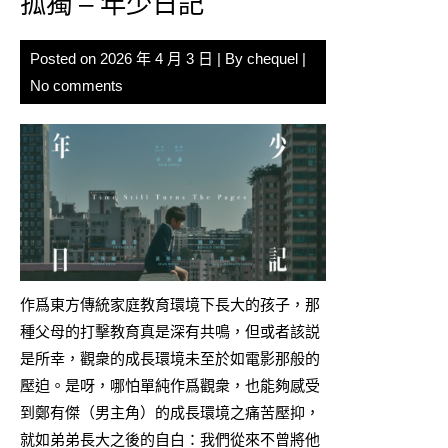
孤獨 – 年少日記
Posted on
2026 年 4 月 3 日
| By
chequel
|
No comments
作爲東方傳統家庭教育環境下長大的孩子，那
種父母的打擊教育真是深有共鳴，但或者該説
是所幸，觀衆的成長環境未至於如電影那般的
壓迫。是呀，哪怕單純作爲觀衆，也能夠感受
到鄭有傑（男主角）的成長環境之痛苦壓抑，
就如弟弟長大之後的自白：我們從來不曾將他