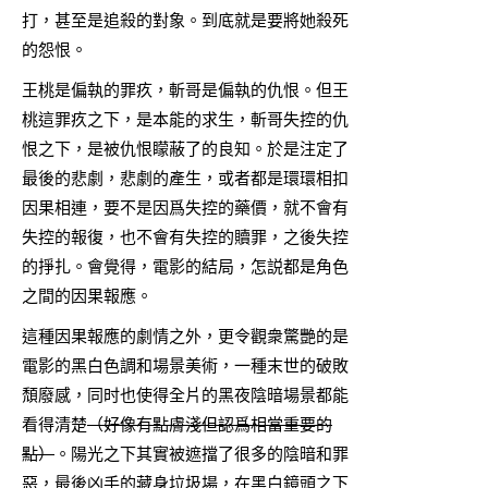
打，甚至是追殺的對象。到底就是要將她殺死
的怨恨。
王桃是偏執的罪疚，斬哥是偏執的仇恨。但王
桃這罪疚之下，是本能的求生，斬哥失控的仇
恨之下，是被仇恨矇蔽了的良知。於是注定了
最後的悲劇，悲劇的產生，或者都是環環相扣
因果相連，要不是因爲失控的藥價，就不會有
失控的報復，也不會有失控的贖罪，之後失控
的掙扎。會覺得，電影的結局，怎説都是角色
之間的因果報應。
這種因果報應的劇情之外，更令觀衆驚艷的是
電影的黑白色調和場景美術，一種末世的破敗
頹廢感，同时也使得全片的黑夜陰暗場景都能
看得清楚
（好像有點膚淺但認爲相當重要的
點）
。陽光之下其實被遮擋了很多的陰暗和罪
惡，最後凶手的藏身垃圾場，在黑白鏡頭之下