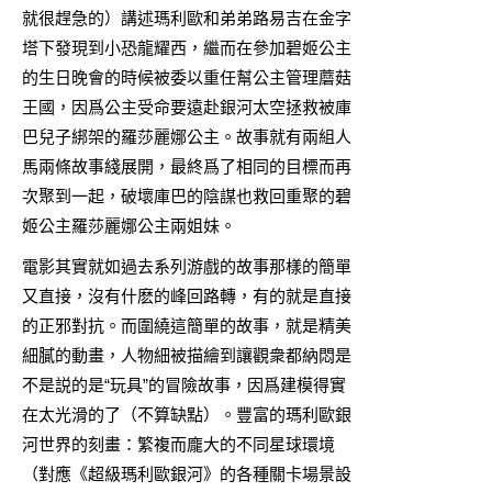
就很趕急的）講述瑪利歐和弟弟路易吉在金字
塔下發現到小恐龍耀西，繼而在參加碧姬公主
的生日晚會的時候被委以重任幫公主管理蘑菇
王國，因爲公主受命要遠赴銀河太空拯救被庫
巴兒子綁架的羅莎麗娜公主。故事就有兩組人
馬兩條故事綫展開，最終爲了相同的目標而再
次聚到一起，破壞庫巴的陰謀也救回重聚的碧
姬公主羅莎麗娜公主兩姐妹。
電影其實就如過去系列游戲的故事那樣的簡單
又直接，沒有什麽的峰回路轉，有的就是直接
的正邪對抗。而圍繞這簡單的故事，就是精美
細膩的動畫，人物細被描繪到讓觀衆都納悶是
不是説的是“玩具”的冒險故事，因爲建模得實
在太光滑的了（不算缺點）。豐富的瑪利歐銀
河世界的刻畫：繁複而龐大的不同星球環境
（對應《超級瑪利歐銀河》的各種關卡場景設