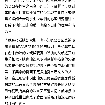
的哥哥在輕生之前寫下的日記。電影也反應到
當時香港社會接連發生的少年輕生事件，或也
是想喚起大衆對學生少年們的心理情況關注，
既給予他們更多的愛，也給予更多的理解和溝
通。
昨晚選擇看這部電影，也不知道是否因爲近期
看到導演父親的相關新聞的原因，畢竟鄭中基
在戲中飾演的父親與現實中導演的父親還真有
幾分相似，這也讓觀衆想到電影中描寫的父親
形象是否也有參照到現實。是否戲中那個自詡
是白手興家的愛面子更多過愛自己家人的父
親，會是現實中説出讓火災災民重返舊居做斷
捨離的高官父親？實際的言論確實是使人感受
到作爲政府高官的冷血又不近人情，就如戲中
兒子已離世但也爲了體面而隱瞞真相説是病逝
的那般行徑。