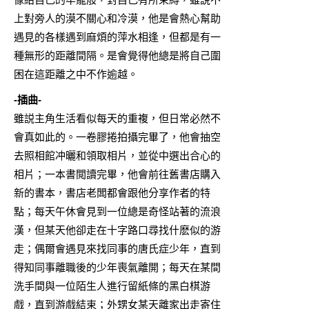
上對旁人的漠不關心和冷漠，他是會熱心幫助
遇見的各樣遇到麻煩的萍水相逢，但都是有一
種無形的距離間隔。是會覺得他總是將自己圍
困在這距離之中不作逾越。
-插曲-
雖説主角生活看似每天的重複，但日常必然不
會真如此的。一卷膠捲拍攝完畢了，他會抽空
去照相館冲曬和領取相片，並從中選出合心的
相片；一本書閲讀完畢，他會前往舊書店購入
新的書本，書店老闆都會跟他分享作者的特
點；每天午休會見到一位總是奇怪站著的流浪
漢，但某天他卻走在十字路口尋找什麽似的游
走；偶爾會遇見來找同事的唐氏症少年，直到
得知同事離職後的少年喪氣離開；每天在某間
洗手間與一位陌生人進行留紙條的黑白棋游
戲，直到游戲結束；外甥女某天離家出走寄住