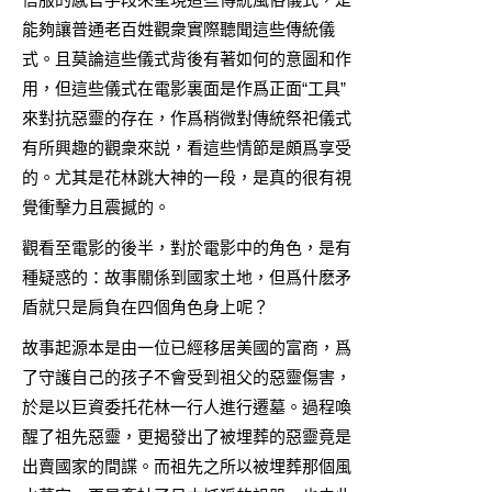
能夠讓普通老百姓觀衆實際聽聞這些傳統儀
式。且莫論這些儀式背後有著如何的意圖和作
用，但這些儀式在電影裏面是作爲正面“工具”
來對抗惡靈的存在，作爲稍微對傳統祭祀儀式
有所興趣的觀衆來説，看這些情節是頗爲享受
的。尤其是花林跳大神的一段，是真的很有視
覺衝擊力且震撼的。
觀看至電影的後半，對於電影中的角色，是有
種疑惑的：故事關係到國家土地，但爲什麽矛
盾就只是肩負在四個角色身上呢？
故事起源本是由一位已經移居美國的富商，爲
了守護自己的孩子不會受到祖父的惡靈傷害，
於是以巨資委托花林一行人進行遷墓。過程喚
醒了祖先惡靈，更揭發出了被埋葬的惡靈竟是
出賣國家的間諜。而祖先之所以被埋葬那個風