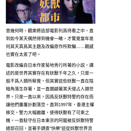
曾幾何時，觀衆將這部電影列爲待看之中，直
到如今某天偶然得到機會一睹，才驚覺當年是
何其天真爲其主題及改編原作所欺騙……觀感
也實在太差了吧。
電影改編自日本作家菊地秀行所著的小説，講
述的是世界其實存在有妖獸千年之久，只是一
般不爲人類所察覺，但其實這些妖獸一直在陰
暗角落生存著，並一直覬覦著某天侵占人類世
界。只是一直以來，因爲反妖獸特警的存在而
讓他們屢屢計劃落空。直到1997年，香港主權
移交，警力大幅撤離，使得妖獸有了可乘之
機。一直駐守在日本東京的阿龍被反妖獸特警
總部召回，並著手調查“快樂”這從妖獸世界流