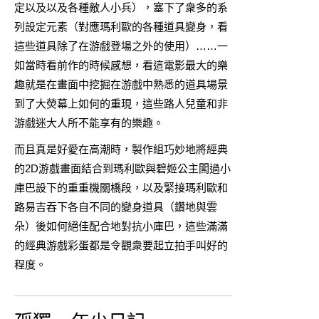
定以及以及各種敵人小兵），塞下了衆多的系
列設定元素（對應瑪利歐的各種道具變身，看
這些道具除了在游戲登場之外的使用）……一
如當時看前作的時候感想，看這電影最大的樂
趣就是在畫面中挖掘在游戲中熟悉的道具場景
到了大熒幕上如何的重現，這些路人兒童和非
游戲迷大人所不能享有的樂趣。
而且真是好愛在高潮時，製作組巧妙地將經典
的2D游戲畫面結合到瑪利歐與碧姬公主闖過小
庫巴設下的重重機關橋段，以及緊接瑪利歐和
路易吉吞下各自不同的變身道具（鑽地與雲
朵）後如何絕佳配合地對抗小庫巴，這些滿滿
的經典游戲彩蛋都是令觀衆要起立拍手叫好的
程度。