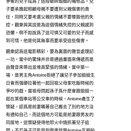
爭奪的兒子成爲了這段破碎婚姻的犧牲品。兒
子要承擔起照顧母親不要遭到父親傷害的責
任，同時又要考慮父親的情緒不要導致他的失
控。觀衆與其説是為這個情緒失控的父親感到
恐懼，倒不如說爲了這可憐又可愛的兒子而感
到可惜，他是何其無辜而要承受這些傷害。
觀衆認爲這電影精彩，要為裏面的聲音處理記
一功，當中的驚悚并非是通過畫面來傳遞而是
由聲音來帶出並堆高緊張的情緒。當中第一
場，是男主角Antoine拒絕了讓兒子參加姐姐生
日會而强硬拉著他一起回祖父母家吃飯時候的
爭吵的戲。當祖母問起孫子爲什麽會跟姐姐一
起在某個車站等公交車的時候，Antoine產生了
懷疑，認爲是前妻瞞著自己搬去了別的地方沒
有通知自己，而這個地方可能是前妻跟男友的
同居地。這懷疑使得他怒火中燒抓著兒子追
問，不忍孫子可能受到傷害就跟Antoine互相拍