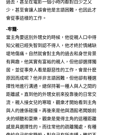
過去，甚至在電影一個小時内都對白少之又
少，甚至會讓人誤會他是言語困難，也因此才
會從事這樣的工作。
-牢籠-
當主角要送別外甥女的時候，他從親人口中得
知父親已經失智到認不得人，他才終於情緒缺
堤地傷痛。自然就會對主角的過去和身世背景
有興趣，他其實有富裕的親人，但他卻選擇獨
居，並從事旁人看是厭惡性的工作，會是什麽
原因而成呢？他并非言語困難，但他卻有種選
擇性地進行溝通，總保持著一種人與人之間的
距離感。直到他的外甥女前來投靠後的日常交
流，親人接女兒的寒暄，觀衆才開始看到主角
與人的連係碰撞。再後來是他與酒館老闆娘前
夫的傾聽和耍樂，觀衆是覺得主角的這種距離
感是具選擇性的。而往常他的疏離獨處，有種
像給自己的牢籠般，對自己有所束縛，雖説不