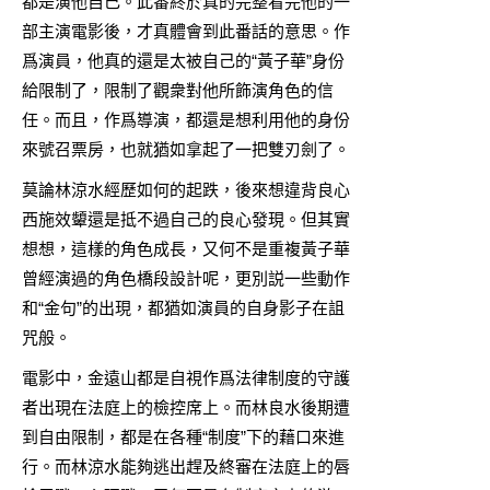
都是演他自己。此番終於真的完整看完他的一
部主演電影後，才真體會到此番話的意思。作
爲演員，他真的還是太被自己的“黃子華”身份
給限制了，限制了觀衆對他所飾演角色的信
任。而且，作爲導演，都還是想利用他的身份
來號召票房，也就猶如拿起了一把雙刃劍了。
莫論林涼水經歷如何的起跌，後來想違背良心
西施效顰還是抵不過自己的良心發現。但其實
想想，這樣的角色成長，又何不是重複黃子華
曾經演過的角色橋段設計呢，更別説一些動作
和“金句”的出現，都猶如演員的自身影子在詛
咒般。
電影中，金遠山都是自視作爲法律制度的守護
者出現在法庭上的檢控席上。而林良水後期遭
到自由限制，都是在各種“制度”下的藉口來進
行。而林涼水能夠逃出趕及終審在法庭上的唇