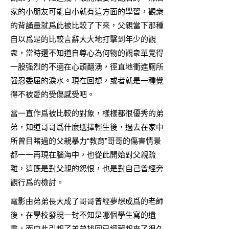
家的小朋友可能自小就有這方面的學習，觀衆
的背誦量就爲此被比較了下來，父親當下那種
自以爲是的比較言辭大大地打擊到年少的觀
衆，當時還不知道自尊心為何物的觀衆單覺得
一股强烈的不適在心頭翻湧，徑直地衝進厠所
强忍委屈的淚水。現在回想，或者就是一種覺
得不被愛的受傷感受吧。
當一直作爲被比較的對象，樣樣都很優秀的弟
弟，知道哥哥爲什麽選擇輕生後，過去在家中
所曾目睹過的父親暴力“教育”哥哥的傷害情景
都一一再現在腦海中，也從此開始對父親疏
離，這既是對父親的怨恨，也是對自己曾經旁
觀行爲的檢討。
電影由弟弟長大成了哥哥曾經夢想成爲的老師
後，在學校發現一封不知是哪個學生寫的遺
書，而由此引起了弟弟找回已經藏起來了很久