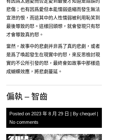
有因爲太過愛而否定愛到最後才知道是錯誤的
悲傷；也有因爲愛但本能懦弱退縮而發生無法
宣泄的恨，而這其中的人性懦弱被利用恥笑到
最後導致的怒。這樣回頭想，就會發現只有怒
才會導致真的怒。
當然，故事中的悲劇并非爲了真的悲劇，或者
是爲了喚起發生在現實中的怒，來反思檢討現
實的不公所引發的怒，最終會如故事中那樣造
成蝴蝶效應，將悲劇蔓延。
偏執 – 智齒
Posted on
2023 年 8 月 29 日
| By
chequel
|
No comments