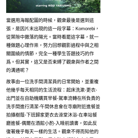
當選用海報配圖的時候，觀衆最後是選到這
張，是因片末出現的這一段字幕：Komorebi，
從葉隙中撒落的陽光。當時看罷這字幕，就一
種做題心理作祟，努力回想觀影過程中與之相
關圍繞的情節，完全一種學生答題技巧的作
爲。但其實，這又是否束縛了觀衆與作者之間
的溝通呢？
故事由一位洗手間清潔員的日常開始，並重複
他幾乎每天相同的生活流程：起床洗漱-更衣-
出門並在自助機購買早餐-駕車流轉在所負責的
洗手間進行清潔-午間休息會在寺廟附近進餐並
拍攝樹蔭-下班歸家更衣去澡堂沐浴-在車站餐
廳進餐-偶爾在酒館小酌-入睡前讀書，如此反
復著幾乎每天一樣的生活。觀衆不得而知他的