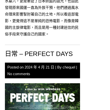
水墓穴，更是牽扯了日本妖狐的詛咒。也由此
發現原來國運一直為外族干預，他們通過風水
命理來影響掣肘著自己的土地。所以看這部電
影，更覺得這不是單純的恐怖電影，而像是韓
國的主旋律電影，而且是用一種封建迷信的民
俗手段來守護自己的國家。
日常 – PERFECT DAYS
Posted on
2024 年 4 月 21 日
| By
chequel
|
No comments