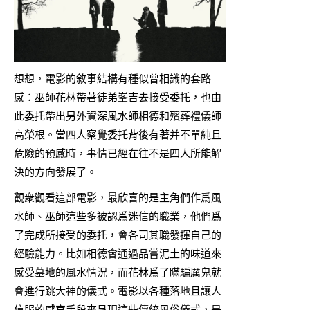
想想，電影的敘事結構有種似曾相識的套路
感：巫師花林帶著徒弟峯吉去接受委托，也由
此委托帶出另外資深風水師相德和殯葬禮儀師
高榮根。當四人察覺委托背後有著并不單純且
危險的預感時，事情已經在往不是四人所能解
決的方向發展了。
觀衆觀看這部電影，最欣喜的是主角們作爲風
水師、巫師這些多被認爲迷信的職業，他們爲
了完成所接受的委托，會各司其職發揮自己的
經驗能力。比如相德會通過品嘗泥土的味道來
感受墓地的風水情況，而花林爲了瞞騙厲鬼就
會進行跳大神的儀式。電影以各種落地且讓人
信服的感官手段來呈現這些傳統風俗儀式，是