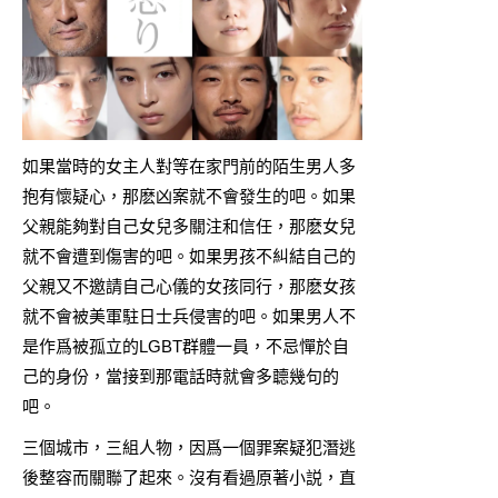
如果當時的女主人對等在家門前的陌生男人多
抱有懷疑心，那麽凶案就不會發生的吧。如果
父親能夠對自己女兒多關注和信任，那麽女兒
就不會遭到傷害的吧。如果男孩不糾結自己的
父親又不邀請自己心儀的女孩同行，那麽女孩
就不會被美軍駐日士兵侵害的吧。如果男人不
是作爲被孤立的LGBT群體一員，不忌憚於自
己的身份，當接到那電話時就會多聼幾句的
吧。
三個城市，三組人物，因爲一個罪案疑犯潛逃
後整容而關聯了起來。沒有看過原著小説，直