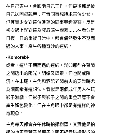
在自己家中，會跟隨自己工作，但最後都是被
自己送回母親旁；年青同事想追求某位少女，
但其實少女對這位浪蕩的同事興趣寥寥，反是
初次遇上就對這為叔叔暗生戀慕……在看似是
日復一日的重複日常中，都會偶然發生不期而
遇的人事，產生各種奇妙的連結。
-Komorebi-
或者，這些不期而遇的連結，就如那些在葉隙
之間透出的陽光，明媚又耀眼，但也間或陰
沉。在末尾，主角和酒館老闆前夫的耍樂時尤
為讓觀衆有這想法。看似是兩個成年男人在玩
影子游戲，但影子與影子之間的重叠理應不會
產生顔色變化，但在主角眼中卻是有這樣的神
奇現象。
主角每天都會在午休時拍攝樹蔭，其實他是拍
攝的也正是葉子與葉子之間不經意碰撞形成的