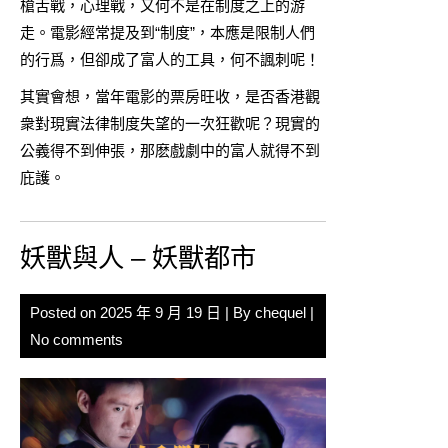
槍舌戰，心理戰，又何不是在制度之上的游
走。電影經常提及到“制度”，本應是限制人們
的行爲，但卻成了富人的工具，何不諷刺呢！
其實會想，當年電影的票房旺收，是否香港觀
衆對現實法律制度失望的一次狂歡呢？現實的
公義得不到伸張，那麽戲劇中的富人就得不到
庇護。
妖獸與人 – 妖獸都市
Posted on
2025 年 9 月 19 日
| By
chequel
|
No comments