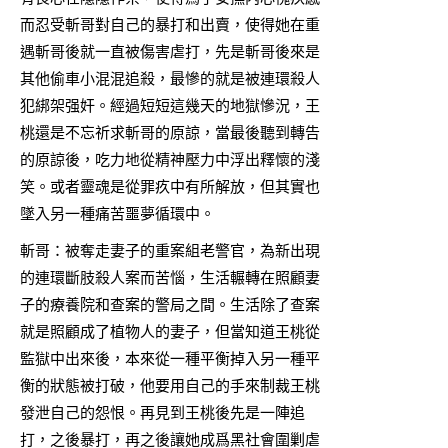
而忍受斬哥對自己的暴打和出賣，使得她在重
遇斬哥後就一直被傷害虐打，先是斬哥後來是
其他偷車小混混追殺，最慘的就是被連環殺人
犯綁架强奸。經過短短這幾天的地獄慘況，王
桃還是不忘祈求斬哥的原諒，當最後聽到轉告
的原諒後，吃力地從精神壓力中浮出釋懷的淺
笑。或者靈魂是從罪疚中有所解放，但其實也
墜入另一種痛苦噩夢循環中。
斬哥：被奪走妻子的重案組老警官，為新出現
的連環斷肢殺人案而苦惱，生活輾轉在照顧妻
子的療養院和查案的警局之間。生活除了查案
就是照顧成了植物人的妻子，但當知道王桃從
監獄中出來後，本來從一種平衡掉入另一種平
衡的狀態被打破，他要用自己的手來制裁王桃
發泄自己的怨恨。再見到王桃後先是一陣追
打，之後暴打，再之後讓她成爲黑社會圍剿虐