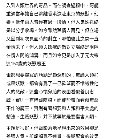
入到人類世界的毒品。而在調查過程中，阿龍
重遇當年讓自己逃離香港遠赴東京的妖獸，幻
姬。當年兩人曾經有過一段情，但人鬼殊途終
是以分手收場。如今雖然舊情人再見，但立場
又回到初次見面時的對立，哪怕彼此之間一直
余情未了，但人類與妖獸的敵對立場終是阻隔
在情人間的鴻溝，而且如今更是加入了元大宗
這150歲的妖獸魔王……
電影想要描寫的話題是頗深刻的：無論人類抑
或是妖獸，都會有爲了一己欲望而不惜犧牲他
人的惡敵，這些心懷鬼胎的表面看似善良忠
誠，實則一直暗藏陰謀。而那些表面看似無惡
不作的魔王，實則有著想要和人類和平共處的
想法。生爲妖獸，并不就等於是要傷害人類。
主題是很好，但電影落地呈現出來的效果卻是
差强人意。剪輯頗爲不連貫，後期配音的效果