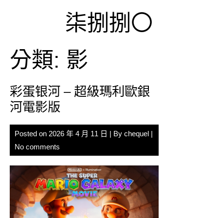
Skip
柒捌捌〇
to
content
分類:
影
彩蛋银河 – 超級瑪利歐銀
河電影版
Posted on
2026 年 4 月 11 日
| By
chequel
|
No comments