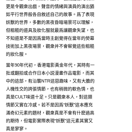
更是令觀衆出戲，聲音的情緒與演員的演出猶
如平行世界般各自敘述自己的故事。爲了表現
妖獸的世界，多數的黑夜昏暗場景可以理解，
但粗糙的道具及妝化服就最爲讓觀衆失望，也
不知道是不是因爲當時主創覺得在當年的熒幕
技術加上黑夜場景，觀衆并不會察覺這些粗糙
的妝化服。
當年90年代初，香港電影黃金年代，其時有一
批或翻拍或合作日本小説漫畫作品電影，而其
中的這部，有沿襲NTR這惡趣味，又有大膽的
人機性交的誇張情節，也有稍微的軟色情，也
真是CULT味道十足。只是觀衆本人，對這類
情節又實在冷感。若不是因爲“妖獸”這本應充
滿奇幻元素的題材，觀衆真是不會有什麽過高
的期待，但電影實際表現“妖獸”這元素其實又
真是寥寥。