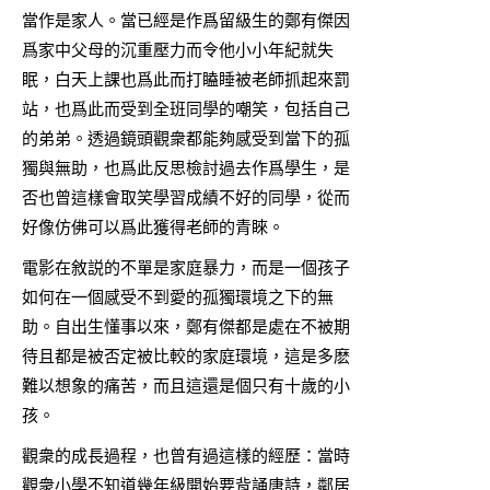
當作是家人。當已經是作爲留級生的鄭有傑因
爲家中父母的沉重壓力而令他小小年紀就失
眠，白天上課也爲此而打瞌睡被老師抓起來罰
站，也爲此而受到全班同學的嘲笑，包括自己
的弟弟。透過鏡頭觀衆都能夠感受到當下的孤
獨與無助，也爲此反思檢討過去作爲學生，是
否也曾這樣會取笑學習成績不好的同學，從而
好像仿佛可以爲此獲得老師的青睞。
電影在敘説的不單是家庭暴力，而是一個孩子
如何在一個感受不到愛的孤獨環境之下的無
助。自出生懂事以來，鄭有傑都是處在不被期
待且都是被否定被比較的家庭環境，這是多麽
難以想象的痛苦，而且這還是個只有十歲的小
孩。
觀衆的成長過程，也曾有過這樣的經歷：當時
觀衆小學不知道幾年級開始要背誦唐詩，鄰居