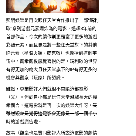
照明娛樂是再次跟任天堂合作推出了一部“瑪利
歐”系列游戲元素爆炸滿的電影，遙想3年前的
首部作品，今次的續作則更是塞了更多的游戲
彩蛋元素，而且更是將一些任天堂旗下的其他
IP元素（星際火狐、皮克敏）也囊括到這個宇
宙中。觀衆觀後感覺喜悅的是，瑪利歐的世界
有得更加的龐大且任天堂旗下的IP有得更多的
機會與觀衆（玩家）所認識。
雖然，專業影評人們就很不買賬這部電影
（又）。但於自小都是玩任天堂游戲長大的觀
衆而言，這電影就是再一次的娛樂大作呀，
又
雖然觀衆是覺得這電影會更像是一部一個半小
時的游戲廣告啦
。
故事（觀衆也是贊同影評人所説這電影的劇情