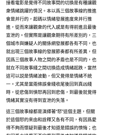
接看電影是覺得不同故事間的切換是有種讓觀
衆情緒跳躍的情況。本以爲三個故事線的推進
會是并行的，起碼以情緒發展進度來并行推
進，從而來讓觀衆的代入感是有得前進且最後
宣泄的。但實際是讓觀衆期待有所差別的，三
個城市與嫌疑人的關係網發展都各有不同，也
就出現三個故事線的發展節奏都有所差異，但
因爲三個故事人物之間的矛盾也是不同的，也
就在不同故事綫之間切換造成情緒起跌，當然
這可以説是情緒波動，但又覺得是情緒不統
一。尤其是當兩條誤會綫收尾後回到真凶綫
時，從悲傷到憤怒再回到悲傷，到最後就覺得
情緒其實沒有得到宣泄的失落。
這三個故事線都是演繹著“怒”這個主題，但關
於這個怒的來由和詮釋又各有不同，有因爲愛
得不夠而懷疑到最後才知道是錯誤的懊悔；也