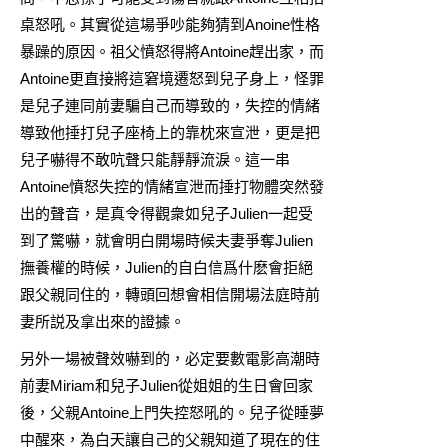
桌怒吼。其實從這場爭吵能夠猜到Anoine性格
暴躁的原因。祖父憤怒得將Antoine趕出家，而
Antoine更直接將這窘境遷怒到兒子身上，怪罪
是兒子連同前妻騙自己而導致的，失控的情緒
導致他捶打兒子座椅上的靠枕來宣泄，更是把
兒子嚇得不敢吭聲只能靜靜流淚。這一串
Antoine憤怒失控的情緒宣泄而捶打物體突然發
出的聲音，是真令得觀衆如兒子Julien一起受
到了驚嚇，就會明白開場時候夫妻爭奪Julien
撫養權的時候，Julien的自白信爲什麽會拒絕
跟父親同住的，轉頭回想會相信開場法庭時前
妻所説及拿出來的證據。
另外一場被聲效嚇到的，必定要數電影高潮時
前妻Miriam和兒子Julien從姐姐的生日會回家
後，父親Antoine上門失控怒吼的。兒子從睡夢
中醒來，為白天讓自己的父親知道了現在的住