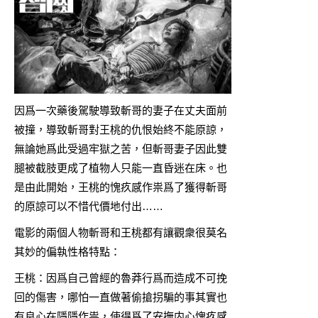
因爲一次藥後駕駛導致斬哥的妻子在丈夫面前
被撞，導致斬哥對王桃的仇恨始終不能原諒，
無論她爲此受過牢獄之苦，但斬哥妻子因此雙
腿被截肢更成了植物人只能一直昏迷在床。也
是由此開始，王桃的愧疚感作祟爲了獲得斬哥
的原諒可以不惜代價地付出……
電影的兩個人物斬哥和王桃都有讓觀衆很莫名
其妙的偏執性格特點：
王桃：因爲自己曾經的魯莽行爲而造成不可挽
回的傷害，哪怕一直做著偷搶拐騙的事其實也
有良心在隱隱作祟，使得爲了安撫内心愧疚感