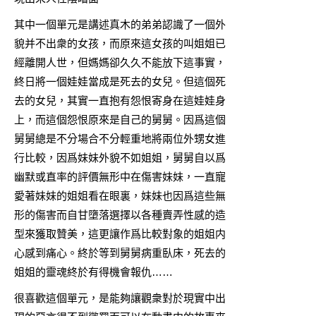
其中一個單元是講述真木的弟弟認識了一個外
貌并不出衆的女孩，而原來這女孩的叫姐姐已
經離開人世，但媽媽卻久久不能放下這事實，
終日將一個娃娃當成是死去的女兒。但這個死
去的女兒，其實一直抱有怨恨寄身在這娃娃身
上，而這個怨恨原來是自己的舅舅。因爲這個
舅舅總是不分場合不分輕重地將兩位外甥女進
行比較，因爲妹妹外貌不如姐姐，舅舅自以爲
幽默或直率的評價無形中在傷害妹妹，一直寵
愛著妹妹的姐姐看在眼裏，妹妹也因爲這些無
形的傷害而自甘墮落選擇以各種賣弄性感的造
型來獲取贊美，這更讓作爲比較對象的姐姐内
心感到痛心。終於等到舅舅病重臥床，死去的
姐姐的靈魂終於有得機會報仇……
很喜歡這個單元，是能夠讓觀衆對於現實中出