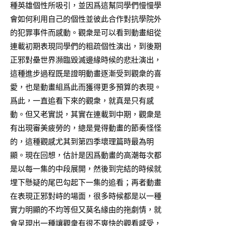
種英雄個性所吸引，並因爲這幫同學們慢慢學
會如何利用自己的個性並彼此合作對抗學院外
的犯罪事件而感動。觀衆是可以看到動畫組從
連載初期表現同學們的粗疏個性演出，到後期
正邪對壘世界瀕臨毀滅邊緣時候的悲壯演出，
這種進步過程既是證明動畫逐漸受到觀衆的喜
愛，也是動畫組爲此而獲得更多預算的表現。
爲此，一直追看下來的觀衆，就真是只有感
動。但又老實説，其實在連載到中期，觀衆是
有出現審美疲勞的，總是覺得動畫的節奏怪怪
的，這種觀感尤其到第四季壞理篇時最為明
顯。現在回想，估計是因爲動畫的高潮每次都
是以每一集的中段展開，然後到完結的時候就
埋下懸疑的尾巴勾起下一集的追看；再者動畫
在表現正邪對峙的場面，很多時候都是以一種
實力明顯的不均等但又莫名緣由的拖劇情，就
會呈現出一種讓觀衆有很不爽快的觀看感受，