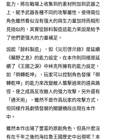
能力，將在戰場上收集到的素材附加到武器之
上，賦予武器各種不同的攻擊屬性。使得兩位
角色雖然看似沒有强大的與生力量加持而相形
見拙似的，其實從餘料製造這能力來説是給予
了他們更强大的力量補足。
説起「餘料製造」，如《災厄啓示錄》是延續
《曠野之息》的能力設定，在本作則同樣是延
續了《王國之淚》中林克所擁有的能力設定，
如「倒轉乾坤」，玩家可以控制角色發揮「倒
轉乾坤」的能力來改變敵人襲擊過來的道具路
徑，使之成爲反攻敵人的强力攻擊。另外還有
「通天術」，雖然不是作爲玩家的攻擊方式，
但同樣作爲劇情發展的關鍵橋段出現在本作
中。
雖然本作出場了豐富的原創角色，但爲什麽沒
有在千年之後的海拉魯王國歷史中出現呢？本