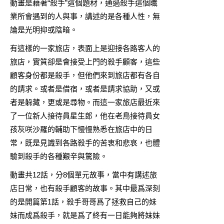
動畫是藉著“殺手”這個題材，通過殺手這個職
業所會遇到的人與事，講述的是各種人性，無
論是光明抑或陰暗。
有這樣的一家旅店，表面上是迎接各路客人的
旅店，實質卻是會接受上門的殺手顧客，這些
顧客身份都是殺手，但他們來到旅店都有各自
的請求。或者是借宿，或者是請求協助，又或
者是躲藏，更或是尋物。而這一家旅店最近來
了一位新人接待員星生郎，他在老鳥接待員女
孩灰咲沙羅的輔助下慢慢熟悉在旅店中的日
常，既是見識到各路殺手的苦衷和悲哀，也體
驗到殺手的各種艱辛與驚險。
動畫共12話，分8個單元故事，當中有講述旅
店日常，也有殺手顧客的故事。其中最爲深刻
的是開篇第1話，殺手哥哥爲了拯救自己的妹
妹而成爲殺手，就是爲了終有一日能夠將妹妹