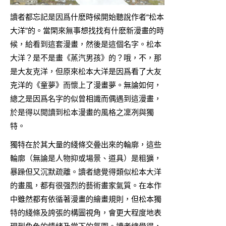
讀者都忘記是因爲什麽時候開始聽說作者“松本
大洋”的。當閑來無事想找找有什麽新漫畫的時
候，給看到這套漫畫，然後是這個名字。松本
大洋？是不是畫《蒸汽男孩》的？哦，不，那
是大友克洋，但原來松本大洋是因爲看了大友
克洋的《童夢》而懷上了漫畫夢。無論如何，
總之是因爲名字的似曾相識而偶遇到這漫畫，
於是得以閲讀到松本漫畫的風格之凜冽與獨
特。
獨特在於其大量的綫條交曡出來的輪廓，這些
輪廓（無論是人物抑或場景、道具）是粗獷，
暴躁但又沉默疏離。讀者總覺得類似松本大洋
的畫風，都有很强烈的藝術畫家氣質。在本作
中雖然都有依循著漫畫的繪畫規則，但松本獨
特的綫條及誇張的構圖視角，會更大程度地表