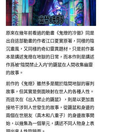
原來在幾年前看過的動畫《鬼燈的冷徹》同是
出自這部動畫的作者江口夏實原著，同樣的陰
沉畫風，又同樣的奇幻靈異題材，只是前作基
本是講述鬼燈在地獄的日常，而本作則是講述
作爲被“陰間禁止入内”的鼴鼠在人間收集幽靈
的故事。
前作的《鬼燈》雖然多是關於陰間地獄的審判
故事，但其實是側面映射在世人的各種人性。
而這次在《出入禁止的鼴鼠》，則是以更加直
接地干涉到人世發生的故事，從鼴鼠和身邊的
兩個在世朋友（真木和八重子）的身邊故事開
始，以幾集為一個單元，講述不同人物身上表
現出來人性陰暗面。