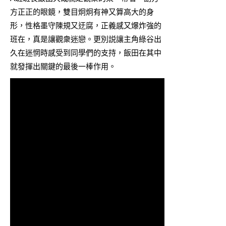
方正正的眼鏡，雙目炯炯有神又算高大的身
形，性格墨守陳規又迂腐，正義感又爆炸強的
班在，真是讓觀衆迷戀。更別説讓主角綠谷出
久在迷惘時感受到同學們的支持，飯田在其中
就發揮出關鍵的最後一棒作用。