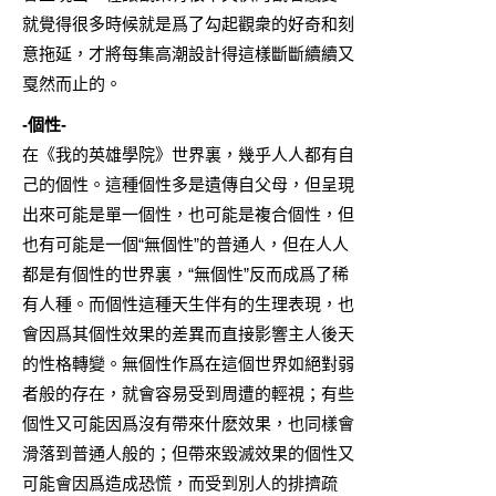
就覺得很多時候就是爲了勾起觀衆的好奇和刻
意拖延，才將每集高潮設計得這樣斷斷續續又
戛然而止的。
-個性-
在《我的英雄學院》世界裏，幾乎人人都有自
己的個性。這種個性多是遺傳自父母，但呈現
出來可能是單一個性，也可能是複合個性，但
也有可能是一個“無個性”的普通人，但在人人
都是有個性的世界裏，“無個性”反而成爲了稀
有人種。而個性這種天生伴有的生理表現，也
會因爲其個性效果的差異而直接影響主人後天
的性格轉變。無個性作爲在這個世界如絕對弱
者般的存在，就會容易受到周遭的輕視；有些
個性又可能因爲沒有帶來什麽效果，也同樣會
滑落到普通人般的；但帶來毀滅效果的個性又
可能會因爲造成恐慌，而受到別人的排擠疏