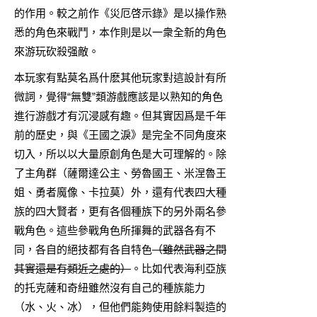
的作用。較之前作《災厄啓示錄》是以操作熟
悉的角色來戰鬥，本作則是以一衆全新的角色
來游玩砍殺强敵。
本玩家有點莫名爲什麽其他玩家對這設計有所
微詞，覺得“無雙”類游戲應該是以熟知的角色
進行游戲才有沉浸感有趣。但其實因爲是千年
前的歷史，與《王國之淚》是完全不同角度來
切入，所以以大量原創角色是大可理解的。除
了主角群（薩爾達公主、勞魯國王、米涅魯王
姐、勇者魔像、卡拉莫）外，還有代表四大種
族的四大賢者，更有各個種族下的另外兩名參
戰角色。這些參戰角色所揮舞的武器各有不
同，各自的絕技都有各自特色
（雖然武器之間
其實還是有類近之處的）
。比如代表海利亞族
的托克薩和奇紐雖然沒有自己的種族能力
（水、火、冰），但他們能夠使用餘料製造的