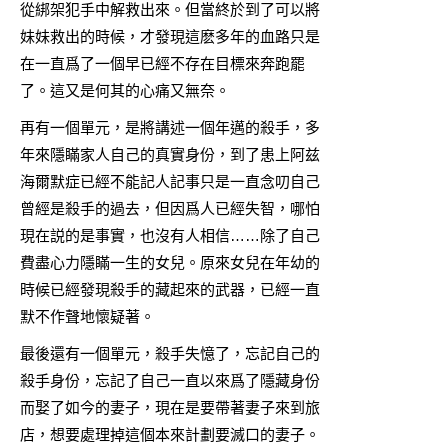
從綁架犯手中解救出來。但當終於到了可以將
妹妹救出的時候，才發現這麽多年的血路只是
在一直爲了一個早已經不存在目標來奔跑罷
了。這又是何其的心痛又無奈。
再有一個單元，是將講述一個年邁的殺手，多
年來隱瞞家人自己的真實身份，到了患上阿兹
海爾默症已經不能記人記事只是一直念叨自己
曾經是殺手的過去，但因爲人已經失智，哪怕
現在説的是事實，也沒有人相信……除了自己
費盡心力隱瞞一生的女兒。原來女兒在年幼的
時候已經發現殺手的藏起來的武器，已經一直
默不作聲地懷疑著。
最後還有一個單元，殺手失憶了，忘記自己的
殺手身份，忘記了自己一直以來爲了隱藏身份
而娶了如今的妻子，現在是要帶著妻子來到旅
店，想要處理掉這個本來計劃要滅口的妻子。