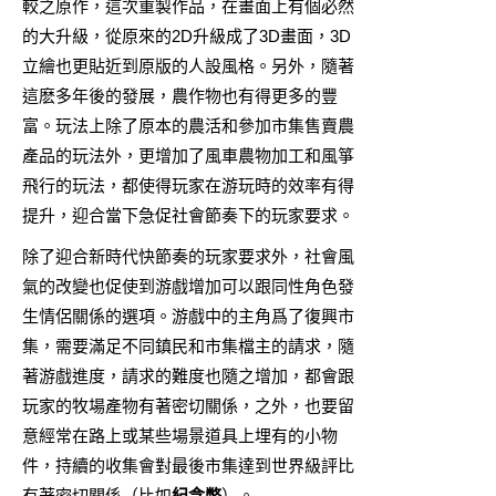
較之原作，這次重製作品，在畫面上有個必然
的大升級，從原來的2D升級成了3D畫面，3D
立繪也更貼近到原版的人設風格。另外，隨著
這麽多年後的發展，農作物也有得更多的豐
富。玩法上除了原本的農活和參加市集售賣農
產品的玩法外，更增加了風車農物加工和風箏
飛行的玩法，都使得玩家在游玩時的效率有得
提升，迎合當下急促社會節奏下的玩家要求。
除了迎合新時代快節奏的玩家要求外，社會風
氣的改變也促使到游戲增加可以跟同性角色發
生情侶關係的選項。游戲中的主角爲了復興市
集，需要滿足不同鎮民和市集檔主的請求，隨
著游戲進度，請求的難度也隨之增加，都會跟
玩家的牧場產物有著密切關係，之外，也要留
意經常在路上或某些場景道具上埋有的小物
件，持續的收集會對最後市集達到世界級評比
有著密切關係（比如
紀念幣
）。