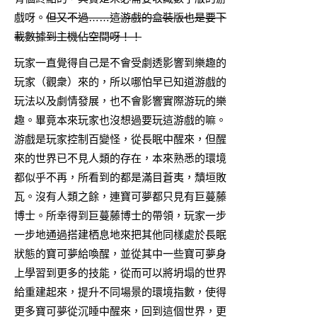
戲呀。
但又不過……這游戲的盒裝版也是要下
載數據到主機佔空間呀！！
玩家一直覺得自己是不會受劇透影響到樂趣的
玩家（觀衆）來的，所以哪怕早已知道游戲的
玩法以及劇情發展，也不會影響實際游玩的樂
趣。畢竟本來玩家也沒想過要玩這游戲的嘛。
游戲是玩家控制百變怪，從長眠中醒來，但醒
來的世界已不見人類的存在，本來熟悉的環境
都似乎不再，所看到的都是滿目蒼夷，穨垣敗
瓦。沒有人類之餘，連寶可夢都只見有巨蔓藤
博士。所幸得到巨蔓藤博士的帶領，玩家一步
一步地通過搭建栖息地來把其他同樣處於長眠
狀態的寶可夢給喚醒，並從其中一些寶可夢身
上學習到更多的技能，從而可以將坍塌的世界
給重建起來，提升不同場景的環境指數，使得
更多寶可夢從沉睡中醒來，回到這個世界，更