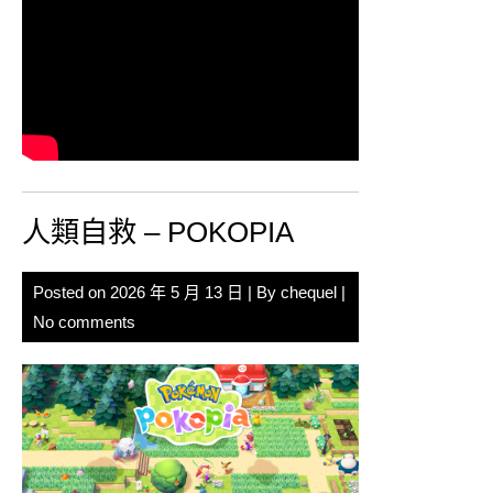
人類自救 – POKOPIA
Posted on
2026 年 5 月 13 日
| By
chequel
|
No comments