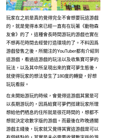
玩家在之前是真的覺得完全不會想要玩這游戲
的，就是覺得本來已經一直有在玩著《動物森
友會》的了，這種會長時間游玩的游戲也實在
不想再花時間去經營打造環境的了。不料因爲
游戲發售之後，所關注的YouTuber都有介紹到
這游戲，看過這游戲的玩法以及收集寶可夢的
玩法，以及其中所呈現出來的寶可夢生態後，
就使得玩家的想法發生了180度的轉變，好想
玩玩看餒。
在未開始游玩的時候，會覺得這游戲其實是可
以長期游玩的，因爲給寶可夢們搭建玩家所理
想給他們栖息的住所就是很花時間的，想都不
想就決定收數字版的游戲。而最後在昨晚通關
游戲主綫後，玩家就又覺得其實這游戲是可以
有個終點的，其實是未必需要收藏數字版的游