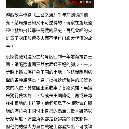
游戲故事作爲《王國之淚》千年前劇情的補
充，結局是已知又不可逆轉的，玩家在游玩過
程中就如拾起那被隱藏的歷史，再見曾經的英
雄爲了封印加儂多夫而不惜付出龐大代價的故
事。
玩家從薩爾達公主的角度回到千年前海拉魯王
國，跟隨勞盧國王與索尼婭王妃的脚步，一步
步踏上過去海拉魯王國的土地，並結識剛剛結
盟的各種族族長，爲了抵抗步步緊逼的加儂多
夫的入侵，勞盧國王還收集了各路英雄，無論
是獨行俠客劍士，抑或是王國護衛，再或是尋
找扎根地的卡拉莫，他們都爲了在瀕臨滅亡邊
緣的海拉魯王國付出自己的點滴力量。雖然以
玩家角度，這些角色都是新認識的朋友夥伴，
但他們的强大力量在戰場上都發揮出不可或缺