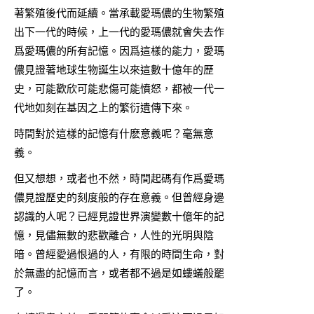
著繁殖後代而延續。當承載愛瑪儂的生物繁殖
出下一代的時候，上一代的愛瑪儂就會失去作
爲愛瑪儂的所有記憶。因爲這樣的能力，愛瑪
儂見證著地球生物誕生以來這數十億年的歷
史，可能歡欣可能悲傷可能憤怒，都被一代一
代地如刻在基因之上的繁衍遺傳下來。
時間對於這樣的記憶有什麽意義呢？毫無意
義。
但又想想，或者也不然，時間起碼有作爲愛瑪
儂見證歷史的刻度般的存在意義。但曾經身邊
認識的人呢？已經見證世界演變數十億年的記
憶，見儘無數的悲歡離合，人性的光明與陰
暗。曾經愛過恨過的人，有限的時間生命，對
於無盡的記憶而言，或者都不過是如螻蟻般罷
了。