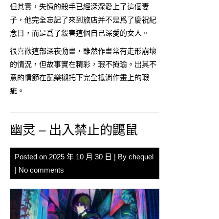
但其實，失憶的殺手已經深深愛上了這個妻
子，他完全忘記了來到旅店并不是爲了慶祝紀
念日，而是爲了殺害這個自己深愛的女人。
很喜歡這部深夜動畫，雖然作畫常有走形崩壞
的情況，但故事實在精彩，瑕不掩瑜。出其不
意的情節在配樂襯托下完全抵消作畫上的瑕
疵。
幽灵 – 出入禁止的鼴鼠
Posted on
2025 年 10 月 30 日
| By
chequel
|
No comments