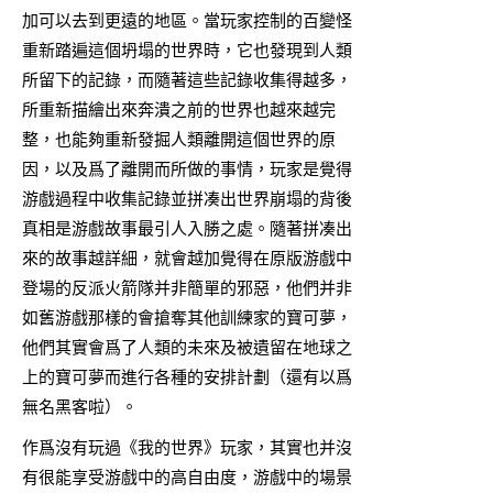
加可以去到更遠的地區。當玩家控制的百變怪
重新踏遍這個坍塌的世界時，它也發現到人類
所留下的記錄，而隨著這些記錄收集得越多，
所重新描繪出來奔潰之前的世界也越來越完
整，也能夠重新發掘人類離開這個世界的原
因，以及爲了離開而所做的事情，玩家是覺得
游戲過程中收集記錄並拼凑出世界崩塌的背後
真相是游戲故事最引人入勝之處。隨著拼凑出
來的故事越詳細，就會越加覺得在原版游戲中
登場的反派火箭隊并非簡單的邪惡，他們并非
如舊游戲那樣的會搶奪其他訓練家的寶可夢，
他們其實會爲了人類的未來及被遺留在地球之
上的寶可夢而進行各種的安排計劃（還有以爲
無名黑客啦）。
作爲沒有玩過《我的世界》玩家，其實也并沒
有很能享受游戲中的高自由度，游戲中的場景