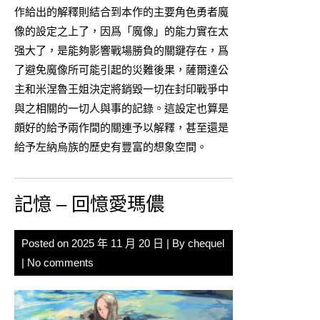
作給出的解釋則結合到本作的主要角色勇者魔
像的設定之上了，因爲「魔像」的能力實在太
强大了，是能夠影響戰場勝負的關鍵存在，爲
了避免魔像所可能引起的災難後果，薩爾達公
主和米涅魯王姐決定將銷毀一切在封印戰爭中
與之相關的一切人與事的記錄。這設定也算是
頗好的給予兩作間的關連予以解釋，甚至還是
給予左納烏族的歷史有豐富的想象空間。
記憶 – 回憶愛瑪儂
Posted on
2025 年 11 月 20 日
| By
chequel
|
No comments