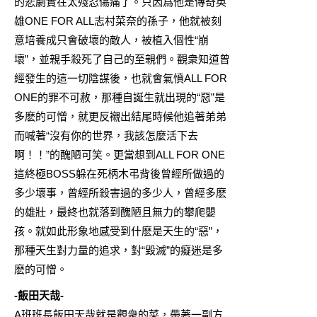
的悲劇實在太殘忍傷痛了。只因爲他是傳奇英
雄ONE FOR ALL志村菜奈的孫子，他就被刻
意培養成只會破壞的敵人，被植入個性“崩
壞”，並親手殺死了自己的至親們。觀衆知道曾
經發生的這一切陰謀後，也就會氣憤ALL FOR
ONE的罪不可赦，那種自誕生就出現的“惡”是
多麽的可憎，就更反襯出結尾時候他追著弟弟
而喊著“沒有你的世界，我該怎麼活下去
啊！！”的醜陋可笑。更當想到ALL FOR ONE
這終極BOSS躲在死柄木弔背後曾經所做過的
多少壞事，曾經所殺害過的多少人，曾經多麽
的雄壯，最終也就落到醜陋且無力的攀爬嬰
孩。就如此形象地感受到什麽是天生的“惡”，
那種天生對力量的追求，對“毀滅”的癡迷是多
麽的可憎。
-飯田天哉-
A班班長飯田天哉就是觀衆的菜，帶著一副方