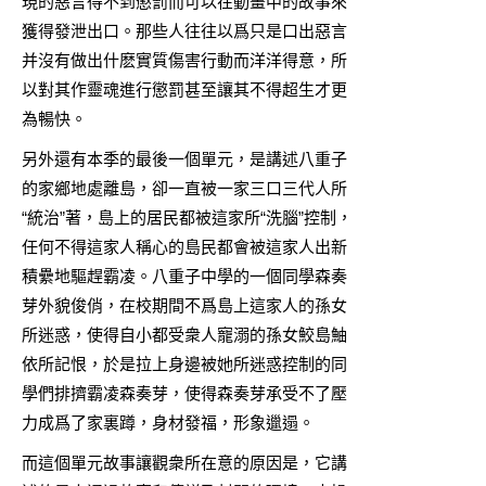
現的惡言得不到懲罰而可以在動畫中的故事來
獲得發泄出口。那些人往往以爲只是口出惡言
并沒有做出什麽實質傷害行動而洋洋得意，所
以對其作靈魂進行懲罰甚至讓其不得超生才更
為暢快。
另外還有本季的最後一個單元，是講述八重子
的家鄉地處離島，卻一直被一家三口三代人所
“統治”著，島上的居民都被這家所“洗腦”控制，
任何不得這家人稱心的島民都會被這家人出新
積纍地驅趕霸凌。八重子中學的一個同學森奏
芽外貌俊俏，在校期間不爲島上這家人的孫女
所迷惑，使得自小都受衆人寵溺的孫女鮫島鮋
依所記恨，於是拉上身邊被她所迷惑控制的同
學們排擠霸凌森奏芽，使得森奏芽承受不了壓
力成爲了家裏蹲，身材發福，形象邋遢。
而這個單元故事讓觀衆所在意的原因是，它講