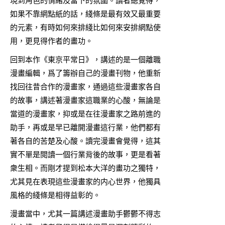
現到角色的情緒及當下的氛圍。讀者總覺得，
如果不靠網點紙的話，綫條是最有效又最重要
的元素，有時如何來排綫比如何來安排網點使
用，更見得作者的畫功。
回到本作《東京平常日》，講述的是一個離職
漫畫編輯，爲了籌辦自己的漫畫刊物，他重新
找回往昔合作的漫畫家，通過這些漫畫家各自
的故事，講述著漫畫家這職業的心酸，無論是
當道的漫畫家，抑或是在往漫畫家之路前進的
助手，再或是早已離開漫畫這行業，他們都有
著各自的苦楚及心酸。讀完漫畫會覺得，這其
實不單是閲讀一個行業背後的故事，更是看著
衆生相。而剛才提到松本大洋的畫功之獨特，
尤其見在表現這些漫畫家的内心世界，他獨具
風格的綫條是相得益彰的。
漫畫當中，尤其一篇講述漫畫助手鬱鬱不得志