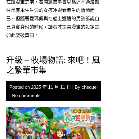
在讀漫畫之前，看開篇故事會以爲這不過是如
往常有永生生命的女孩冷眼看衆生的情節而
已。但隨著愛瑪儂與在船上邂逅的男孩訴説自
己真實身份的時候，讀者才驚喜漫畫的設定是
如此突破窠臼。
升級 – 牧場物語: 來吧！風
之繁華市集
Posted on
2025 年 11 月 11 日
| By
chequel
|
No comments