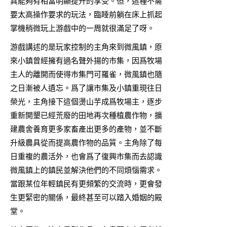
真能夠有相當明顯提升的享受。但，這種不需
要太高操作要求的玩法，臨睡前躺在床上抓起
掌機稍微玩上游戲中的一周就很滿足了呀。
游戲講述的是玩家控制的主角來到微風鎮，原
來小鎮曾經擁有過名聲外揚的市集，因爲牧場
主人的離開而使得市集門可羅雀，微風鎮也隨
之日漸被人遺忘。爲了讓市集及小鎮重現往日
榮光，主角接下這個燙山芋成爲牧場主，逐步
重新開墾已經荒廢的田地再次種植農作物，擴
建農舍養育更多家畜產出更多的產物，並不斷
升級農具從而提高農作物的品質。主角除了每
日重複的農活外，也會爲了復興市集而去認識
微風鎮上的鎮民並解決他們的不同煩惱需求。
當跟某位年輕鎮民有更頻繁的交流時，更會發
生更緊密的關係，最終甚至可以踏入婚姻的殿
堂。