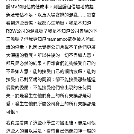
歸MV的眼估的低成本，到回歸租借場地的趕
急及預估不足，以及入場安排的混亂……每當
看到這些責備，我都心生煩厭。我是不知道
RBW公司的混亂嗎？我是不知道公司曾經的下
三濫嗎？但我更知道mamamoo能夠被人所認
識的僥幸，也因此覺得公司承載不了他們更廣
大深遠的發展。所以往後的一切不盡如人意，
都只是必然的結果。但雜音們能夠接受自己的
不盡如人意，能夠接受自己的懶惰疲憊，能夠
接受自己對至親的罔顧；卻不能接受那些遙遠
偶像的委屈，不能接受他們會出現的任何閃
失。於是發生在他們身上的所有失誤都是可
愛，發生在他們所屬公司身上的所有失誤都是
可恨。
我真是看夠了這些小學生刁蠻思維，更是可恨
這些人的自以爲是，看待自己偶像如神一般的