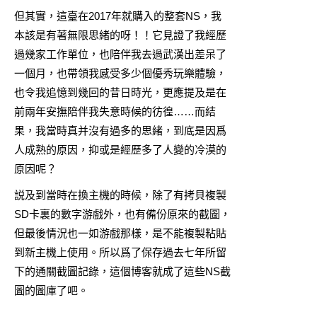
但其實，這臺在2017年就購入的整套NS，我
本該是有著無限思緒的呀！！它見證了我經歷
過幾家工作單位，也陪伴我去過武漢出差呆了
一個月，也帶領我感受多少個優秀玩樂體驗，
也令我追憶到幾回的昔日時光，更應提及是在
前兩年安撫陪伴我失意時候的彷徨……而結
果，我當時真并沒有過多的思緒，到底是因爲
人成熟的原因，抑或是經歷多了人變的冷漠的
原因呢？
説及到當時在換主機的時候，除了有拷貝複製
SD卡裏的數字游戲外，也有備份原來的截圖，
但最後情況也一如游戲那樣，是不能複製粘貼
到新主機上使用。所以爲了保存過去七年所留
下的通關截圖記錄，這個博客就成了這些NS截
圖的圖庫了吧。