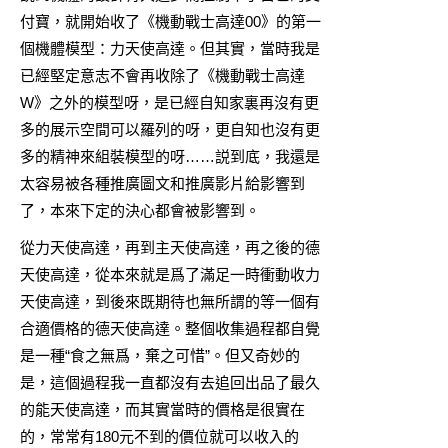
付寶，就開始收了《機動戰士高達00》的第一
個機體模型：力天使高達。但其實，當時我是
已經堅定意志不會再收除了《機動戰士高達
W》之外的模型呀，是已經自知家裏再沒有更
多的展示空間可以羅列的呀，更自知也沒有更
多的精神來組裝模型的呀……説到底，我還是
太容易被各種推廣圖文和推廣影片給影響到
了，本來下定的決心都會被影響到。
從力天使高達，再到主天使高達，再之後的德
天使高達，從本來就是爲了滿足一時衝動收力
天使高達，到後來既期待也無所謂的等一個有
合適價格的德天使高達。整個收集過程都自覺
是一種“食之無爲，棄之可惜”。但又奇妙的
是，這個過程我一直都沒有去追回出品了最久
的能天使高達，而其實當時的價格是很實在
的，常常有180元不到的價位就可以收入的