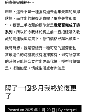
給素組完成的）
。
想想，這是不是一種彌補過去兩年失業的壓抑
狀態，而作出的報復消費呢？畢竟失業那兩
年，我賣二手收藏的標準就是
我是否完成了這
系列
。所以如今我終於將之前一直拖延購入收
藏的高達模型給買下，哪怕價格已超出願望。
我時時想，我是否總有一種可惡的遲滯衝動：
當最適合的時機我沒有選擇擁有，到有所慾望
的時候只能無奈要付出更高代價。模型收藏如
是，求職如是，情感生活或者也如是⋯⋯
隔了一個多月我終於復更
了
Posted on
2025 年 1 月 20 日
| By
chequel
|