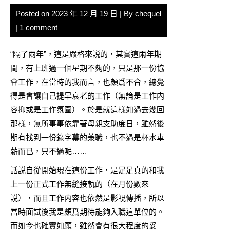
Posted on
2023 年 12 月 19 日
| By
chequel
|
1 comment
“隔了兩年”，這是嚴格來説的，其實這兩年期
間，有上班過一個星期不夠的，只是那一份協
會工作，在當時的我而言，也頗爲不合，總覺
得是會讓自己提早衰老的工作（無論是工作内
容抑或是工作氛圍）。於是就這樣如過去幾回
那樣，無所事事依靠著母親支助度日，雖然後
期有找到一份錄字幕的兼職，也不過是杯水車
薪而已，只不過呢……
話説自從開始現在這份工作，是足足真的和我
上一份正式工作無縫接軌的（在月份數來
説），而且工作内容也依然是影視傳播，所以
當時面試後我是頗爲期待能夠入職這單位的。
而如今也確實如願，雖然會有很大程度的妥