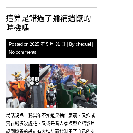
這算是錯過了彌補遺憾的
時機嗎
Posted on
2025 年 5 月 31 日
| By
chequel
|
No comments
就話説呢，我當年不知道是抽什麽筋，又抑或
實在錢多沒處花，又或是看人家模型介紹影片
説到機體的設計有大進步而控制不了自己的支