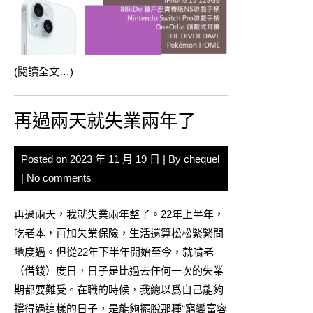
(閱讀全文…)
再過兩天就失業兩年了
Posted on
2023 年 11 月 19 日
| By
chequel
|
No comments
再過兩天，我就失業兩年整了。22年上半年，
吃老本，再加失業保險，生活還算松松緊緊間
地度過。但從22年下半年開始至今，就啃老
（借錢）度日，日子是比過去任何一次的失業
期都要難受。在職的時候，我總以爲自己能夠
撐得過這樣的日子，是能夠擺脫那種“窮變富容