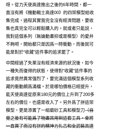
呀。從力天使高達推出之後的6年時間，都一
直沒有將《機動戰士高達00》的四架模型給收
集完成，過程其實我完全沒有經濟問題，要收
集也真完全可以輕鬆購入的。就或者只能説，
我對這個系列（無論動畫抑或是模型）的愛并
不夠吧，開始都只是因爲一時衝動，而後就可
能是對於“收藏”這件事的追求罷了。
中間經過了失業沒有經濟來源的狀況後，如今
一種失而復得的狀態，使得對“收藏”這件事的
追求竟然異常强烈了，要完滿這個模型系列收
藏的衝動頗爲滿檔。於是哪怕價格已經提升，
能天使高達從原來180元的價位上升到了200多
左右的價位，也還是收入了。另外爲了拼這架
模型，更是添置了一組磨砂工具和模型刀
（自
覺之後有可能爲了物盡其用到這套工具，會將
一直買了而沒有拼的精神力扎古和全武裝高達