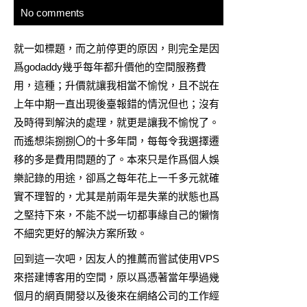
No comments
就一如標題，而之前停更的原因，則完全是因
爲godaddy幾乎每年都升價他的空間服務費
用，這種；升價就讓我相當不愉悅，且不説在
上年中期一直出現後臺報錯的情況但也；沒有
及時得到解決的處理，就更是讓我不愉悅了。
而遙想柒捌捌〇的十多年間，每每令我選擇遷
移的多是費用問題的了。本來只是作爲個人娛
樂記錄的用途，卻爲之每年花上一千多元就確
實不理智的，尤其是前兩年是失業的狀態也爲
之堅持下來，不能不説一切都事緣自己的懶惰
不細究更好的解決方案所致。
回到這一次吧，因友人的推薦而嘗試使用VPS
來搭建博客用的空間，原以爲憑著當年學過幾
個月的網頁開發以及後來在網絡公司的工作經