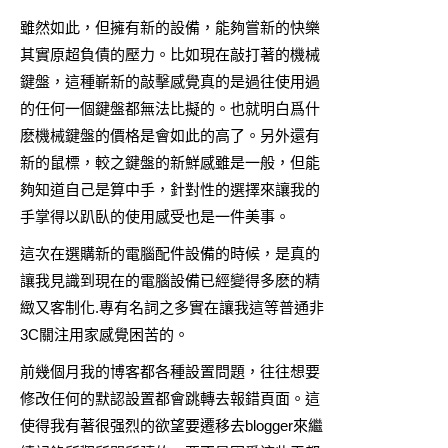
雖然如此，但擁有新的設備，能夠嘗新的快樂
其實原超負債的壓力。比如現在敲打著的
機械
鍵盤
，這種嶄新的敲擊感覺真的是過往使用過
的任何一個鍵盤都無法比擬的。也就明白爲什
麽機械鍵盤的價格是會如此的高了。另外還有
新的
鼠標
，較之鍵盤的新鮮感雖是一般，但能
夠知道自己是算中手，針對性的選擇來讓我的
手掌得以趴臥的使用感受也是一件美事。
這次在選購新的電腦配件設備的時候，是真的
讓我見識到現在的電腦設備已經變得多麽的精
緻又客制化.專有名詞之多實在讓我這等普通非
3C關注用家感覺困苦的。
前幾個月我的博客都各種設置問題，往往想要
修改任何的默認設置都會跳轉去報錯頁面。這
使得我有著很强烈的欲望要遷移去blogger來繼