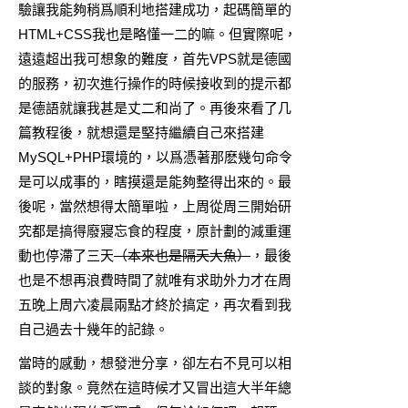
驗讓我能夠稍爲順利地搭建成功，起碼簡單的
HTML+CSS我也是略懂一二的嘛。但實際呢，
遠遠超出我可想象的難度，首先VPS就是德國
的服務，初次進行操作的時候接收到的提示都
是德語就讓我甚是丈二和尚了。再後來看了几
篇教程後，就想還是堅持繼續自己來搭建
MySQL+PHP環境的，以爲憑著那麽幾句命令
是可以成事的，瞎摸還是能夠整得出來的。最
後呢，當然想得太簡單啦，上周從周三開始研
究都是搞得廢寢忘食的程度，原計劃的減重運
動也停滯了三天
（本來也是隔天大魚）
，最後
也是不想再浪費時間了就唯有求助外力才在周
五晚上周六凌晨兩點才終於搞定，再次看到我
自己過去十幾年的記錄。
當時的感動，想發泄分享，卻左右不見可以相
談的對象。竟然在這時候才又冒出這大半年總