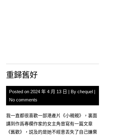
重歸舊好
Posted on
2024 年 4 月 13 日
| By
chequel
|
No comments
我一直都很喜歡一部港產片《小親親》，裏面
講到作爲專欄作家的女主角曾寫有一篇文章
《舊歡》，説及的是她不經意丟失了自己嫌棄