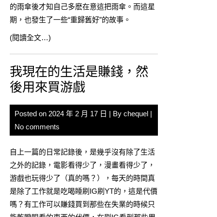
的雨傘後才知自己多麽在意這把雨傘。而這星
期，也發生了一些“重歸舊好”的故事。
(閱讀全文…)
我現在的生活是賺錢，然
後用來買游戲
Posted on
2024 年 2 月 17 日
| By
chequel
|
No comments
自上一篇的日常記錄後，是幾乎沒有除了生活
之外的記錄，電影看得少了，漫畫看得少了，
游戲也玩得少了（真的嗎？），每天的時間真
是除了工作就是吃喝睡刷IG刷YT的，這是代價
嗎？有工作可以賺錢買到那些在失業的時候只