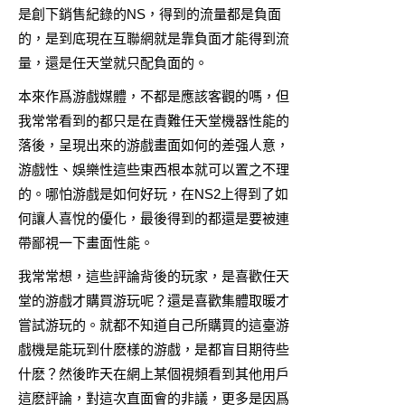
是創下銷售紀錄的NS，得到的流量都是負面
的，是到底現在互聯網就是靠負面才能得到流
量，還是任天堂就只配負面的。
本來作爲游戲媒體，不都是應該客觀的嗎，但
我常常看到的都只是在責難任天堂機器性能的
落後，呈現出來的游戲畫面如何的差强人意，
游戲性、娛樂性這些東西根本就可以置之不理
的。哪怕游戲是如何好玩，在NS2上得到了如
何讓人喜悅的優化，最後得到的都還是要被連
帶鄙視一下畫面性能。
我常常想，這些評論背後的玩家，是喜歡任天
堂的游戲才購買游玩呢？還是喜歡集體取暖才
嘗試游玩的。就都不知道自己所購買的這臺游
戲機是能玩到什麽樣的游戲，是都盲目期待些
什麽？然後昨天在網上某個視頻看到其他用戶
這麽評論，對這次直面會的非議，更多是因爲