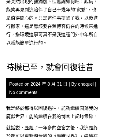
是突然出現的孤獨感。但無論如何吧，起碼，
能夠再見到這陪伴了自己十幾年的“家夥”，也
是值得開心的。只是這件事提醒了我，以後進
行搬家，還是應該要在舊博客仍在的時候來進
行，搭環境這事可真不是我這種門外中年所自
以爲能簡單進行的。
時機已至，就會回復往昔
Posted on
2024 年 8 月 31 日
| By
chequel
|
No comments
我是終於都得以回復過往，能夠繼續闖蕩我的
魔獸世界，能夠繼續在我的博客上記錄零碎。
就話説，歷經了一年多的空窗之後，我這是終
於都可以重新游玩我的《魔獸世界》，繼續在