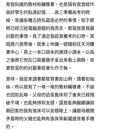
育我知識的教材和輔導書，也是填有我曾經作
爲好學生的點滴記憶……高三準備高考的時
候，背誦各種古詩名篇是必然的事情，但于那
時已經沉迷電腦游戲的我而言，默寫就是我最
討厭的事情。爲了滿足我認真備考的幻想，某
個周六放學後，就乘上地鐵一號綫前往天河購
書中心，買上一本口袋本的唐詩小讀本。以爲
之後將它兜在口袋裏隨手拿出來看上兩眼，背
書默寫的的討厭事就會化作于無。
是呀，我從來讀書都是買書如山倒，讀書如抽
絲，所以就有了一堆一堆的教材輔導書。不過
也因如此嘛，父母的這張舊床到了後來已經殘
破不堪，也能夠得到支撐，還是能夠繼續讓假
期回家的我有張床可以安穩睡上，讓跟母親閙
矛盾時的父親也能夠有張床來躲藏度夜看手機
的。