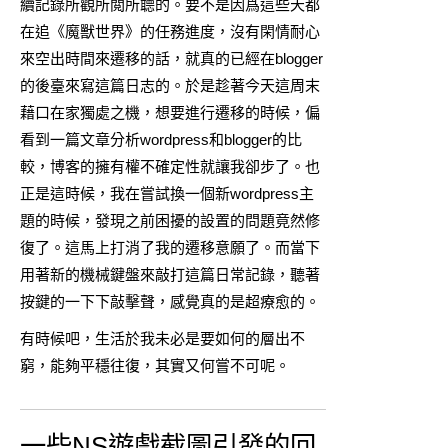
續記錄所觀所閲所聼的。要不是因爲這些天都
在追《魔獸世界》的任務進度，沒有閑情耐心
來空出時間來遷移的話，就真的已經在blogger
的後臺來寫這篇日志的。於是趁著今天這周末
藉口在家獨處之機，想要進行遷移的時候，偏
看到一篇文章分析wordpress和blogger的比
較，博客的擁有權不確定性就讓我卻步了。也
正是這時候，我在嘗試換一個新wordpress主
題的時候，發現之前困擾的設置的問題竟然修
復了。這馬上打消了我的遷移意願了。而當下
用著新的機械鍵盤來敲打這篇日常記錄，聽著
按鍵的一下下敲擊聲，感覺真的是超療愈的。
有時候吧，生活於我未必是要如何的層出不
窮，能夠平穩往復，其實又何嘗不可呢。
一些NS遊戲截圖引發的回