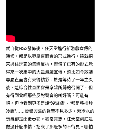
就自從NS2發佈後，任天堂進行新游戲宣傳的
時候，都是以專屬直面會的形式進行，這就招
來過往玩家的集體反抗，習慣了已有的形式覺
得來一次集中的大量游戲宣傳，遠比如今散裝
專屬直面會有來得精彩。於是等待了一年之久
後，這綜合性直面會是衆望所歸的召開了。但
有得到曾經那些反對聲音的叫好嗎？可能有
吧。但也看到更多是說“沒游戲”、“都是移植炒
冷飯”……贊譽興奮的聲音不見多少，潑冷水的
喪氣卻是雨後春筍。我常常想，任天堂到底是
做過什麽事情，招來了那麽多的不待見。哪怕