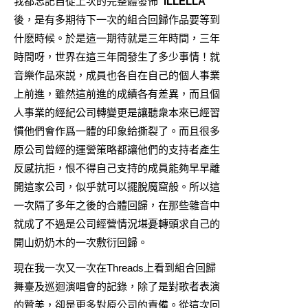
我都忘記自從上次的完整體發佈
“ILLELLA”
後，是有多期待下一次的組合回歸作品要等到
什麽時候。於是這一期待就是三年時間，三年
時間呀，世界在這三年間發生了多少事情！就
音樂作品來説，成員也各自在自己的個人事業
上前進，雖然這前進的成績各有差異，而且個
人事業的經紀公司轉變更是讓聽衆本來已經習
慣他們會作爲一體的印象給撕裂了。而且很多
原公司曾經的運營策略都讓他們的支持者產生
反感抗拒，恨不得自己支持的成員能夠早早離
開這家公司，似乎就可以擺脫魔窟般。所以這
一次隔了多年之後的合體回歸，在那些雜音中
就成了不過是公司經營情況堪憂轉頭求自己的
開山奶奶木的一次敷衍回歸。
現在我一次又一次在Threads上看到組合回歸
舞臺及巡迴演唱會的記錄，除了是對歌者表演
的贊美，卻是更多對原公司的責備。從這次回