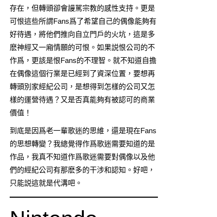
存在，但轉頭卻會謾駡宗教的感性支持。更是
可恨這些所謂Fans爲了希望自己的偶像能夠有
好待遇，將他們推向自立門戶的火坑，這是多
麽神經又一廂情願的可恨。如果説恨公司的不
作爲，更該是恨Fans的不理智。就不知道自擔
在偶像這個行業是已經到了資深位置，要想再
轉頭別家經紀公司，是想得到怎樣的公司又怎
樣的運營待遇？又是否真能夠有被認可的商業
價值！
到底是因爲老一輩歌迷的思維，還是現在Fans
的思想轉變？我總覺得作爲歌迷需要知道的是
作品，我真不知道作爲歌迷需要對偶像以及他
們的經紀公司有那麽多的干涉和認知。好吧，
只能説這就是代溝吧。