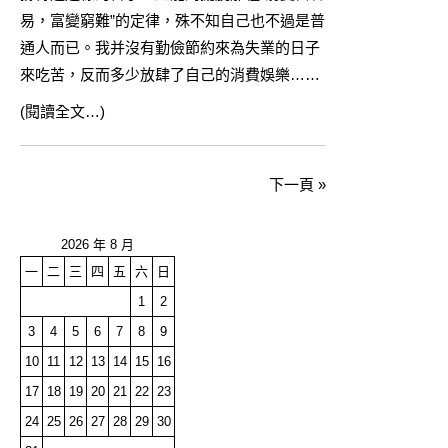
易，富變窮難”的定律，殊不知自己也不過是普
通人而已。我并沒有勤儉節約來為失業的日子
來吃苦，反而多少放肆了自己的消費娛樂……
(閱讀全文…)
下一頁 »
2026 年 8 月
一
二
三
四
五
六
日
1
2
3
4
5
6
7
8
9
10
11
12
13
14
15
16
17
18
19
20
21
22
23
24
25
26
27
28
29
30