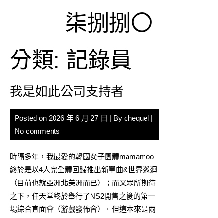
Skip
柒捌捌〇
to
content
分類:
記錄員
我是如此公司支持者
Posted on
2026 年 6 月 27 日
| By
chequel
|
No comments
時隔多年，我最愛的韓國女子團體mamamoo
終於是以4人完全體回歸推出新單曲&世界巡迴
（目前也就亞洲北美洲而已）；而又眾所期待
之下，任天堂終於舉行了NS2開售之後的第一
場綜合直面會（游戲發佈會）。但這本來是兩