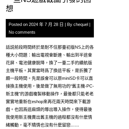
想
Posted on
2024 年 7 月 28 日
| By
chequel
|
No comments
話説前段時間終於是耐不住那臺初版NS上的各
種大小問題：輸出電視會斷連、輸出到半途會
花屏、電池健康銳降，換了一臺二手的續航版
主機平板。其實當時爲了換這平板，是折騰了
頗一段時間。先是誤會可以原miniSD卡可以直
接換主機使用，後是做了無用功的“舊主機-PC-
新主機”的游戲複製移動操作，最後都只能老老
實實地重新在eshop來再花兩天時間來下載游
戲。也因爲這麻煩的導出導入操作，使得最後
我使用新主機賣出舊主機的過程都沒有什麽情
緒觸動，毫不矯情也沒有什麽留戀……