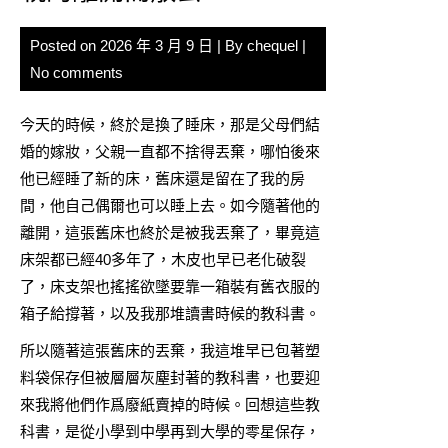
Posted on
2026 年 3 月 9 日
| By
chequel
|
No comments
今天的時候，終於是換了睡床，那是父母們結
婚的嫁妝，父親一直都不捨得丟棄，哪怕後來
他已經睡了新的床，舊床還是留在了我的房
間，他自己偶爾也可以睡上去。如今隨著他的
離開，這張舊床也終於是被我丟棄了，畢竟這
床架都已經40多年了，木皮也早已老化破裂
了，床支架也搖搖欲墜要靠一箱裝有舊衣服的
箱子給撐著，以及我那堆讀書時候的教科書。
所以隨著這張舊床的丟棄，我這堆早已包著塑
料袋保存但被層層灰塵封著的教科書，也要迎
來我將他們作爲廢紙賣掉的時候。回想這些教
科書，是從小學到中學再到大學的零星保存，