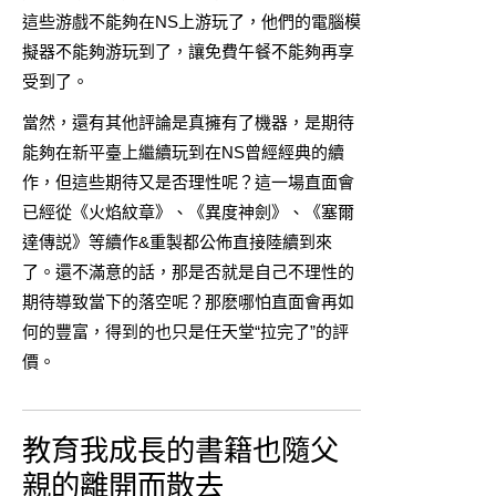
這些游戲不能夠在NS上游玩了，他們的電腦模
擬器不能夠游玩到了，讓免費午餐不能夠再享
受到了。
當然，還有其他評論是真擁有了機器，是期待
能夠在新平臺上繼續玩到在NS曾經經典的續
作，但這些期待又是否理性呢？這一場直面會
已經從《火焰紋章》、《異度神劍》、《塞爾
達傳説》等續作&重製都公佈直接陸續到來
了。還不滿意的話，那是否就是自己不理性的
期待導致當下的落空呢？那麽哪怕直面會再如
何的豐富，得到的也只是任天堂“拉完了”的評
價。
教育我成長的書籍也隨父
親的離開而散去