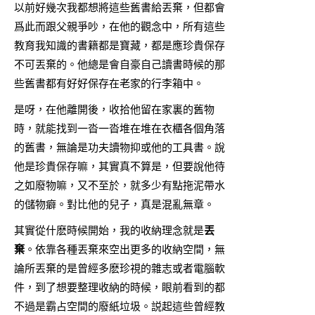
以前好幾次我都想將這些舊書給丟棄，但都會
爲此而跟父親爭吵，在他的觀念中，所有這些
教育我知識的書籍都是寶藏，都是應珍貴保存
不可丟棄的。他總是會自豪自己讀書時候的那
些舊書都有好好保存在老家的行李箱中。
是呀，在他離開後，收拾他留在家裏的舊物
時，就能找到一沓一沓堆在堆在衣櫃各個角落
的舊書，無論是功夫讀物抑或他的工具書。說
他是珍貴保存嘛，其實真不算是，但要說他待
之如廢物嘛，又不至於，就多少有點拖泥帶水
的儲物癖。對比他的兒子，真是混亂無章。
其實從什麽時候開始，我的收納理念就是
丟
棄
。依靠各種丟棄來空出更多的收納空間，無
論所丟棄的是曾經多麽珍視的雜志或者電腦軟
件，到了想要整理收納的時候，眼前看到的都
不過是霸占空間的廢紙垃圾。説起這些曾經教