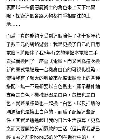
裏面以一侏儒惡魔術士的角色來上天下地冒
險，探索這個各路人物都鬥爭相關注的土
地……
而爲了真的能夠享受到這個陪伴了我十多年花
了數千元的網絡游戲，我是更換了自己的日用
電腦。將陪伴了我5年有之的筆記本電腦二手
賣掉而換回了一座臺式電腦。而又因爲這次換
新的臺式電腦是一台機身白色的可視化機箱，
使得我有了頗大的興致來配備電腦桌上的各種
搭配，無一不是想要以白色爲主。顯示器伸縮
支架是白色，機械鍵盤是白色，鼠標也是白
色。就差鼠標墊也一起換上白色，以及挂墻的
洞洞板也是換上白色的。而爲了配備這些配
件，其實是遠遠超出我的日常生活預算，更爲
之而又要開始分期還款的生活（但其實我都已
經頂著之前iPhone15的分期在進行中的）。