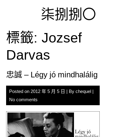
Skip
柒捌捌〇
to
content
標籤:
Jozsef
Darvas
忠誠 – Légy jó mindhalálig
Posted on
2012 年 5 月 5 日
| By
chequel
|
No comments