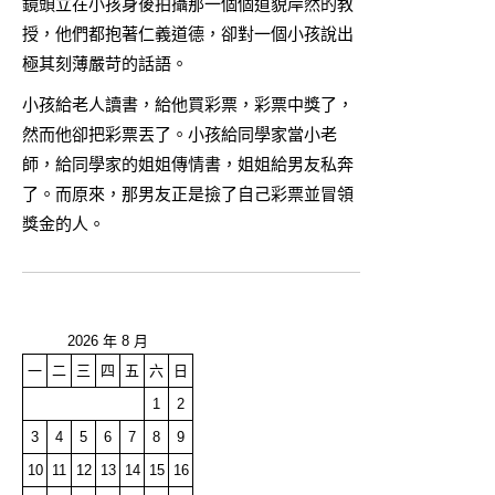
鏡頭立在小孩身後拍攝那一個個道貌岸然的教
授，他們都抱著仁義道德，卻對一個小孩說出
極其刻薄嚴苛的話語。
小孩給老人讀書，給他買彩票，彩票中獎了，
然而他卻把彩票丟了。小孩給同學家當小老
師，給同學家的姐姐傳情書，姐姐給男友私奔
了。而原來，那男友正是撿了自己彩票並冒領
獎金的人。
2026 年 8 月
一
二
三
四
五
六
日
1
2
3
4
5
6
7
8
9
10
11
12
13
14
15
16