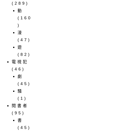
(289)
動
(160
)
漫
(47)
遊
(82)
電視犯
(46)
劇
(45)
騷
(1)
閱書者
(95)
書
(45)