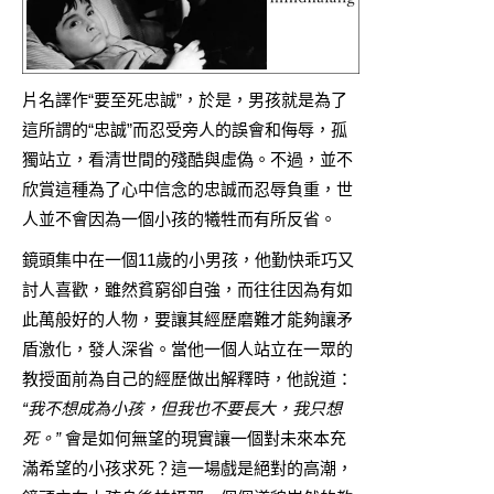
片名譯作“要至死忠誠”，於是，男孩就是為了
這所謂的“忠誠”而忍受旁人的誤會和侮辱，孤
獨站立，看清世間的殘酷與虛偽。不過，並不
欣賞這種為了心中信念的忠誠而忍辱負重，世
人並不會因為一個小孩的犧牲而有所反省。
鏡頭集中在一個11歲的小男孩，他勤快乖巧又
討人喜歡，雖然貧窮卻自強，而往往因為有如
此萬般好的人物，要讓其經歷磨難才能夠讓矛
盾激化，發人深省。當他一個人站立在一眾的
教授面前為自己的經歷做出解釋時，他說道：
“我不想成為小孩，但我也不要長大，我只想
死。”
會是如何無望的現實讓一個對未來本充
滿希望的小孩求死？這一場戲是絕對的高潮，