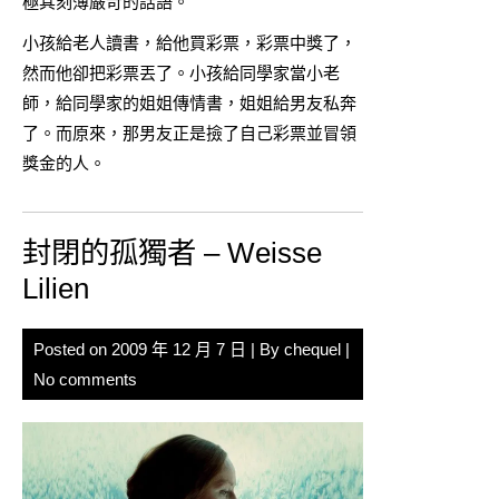
極其刻薄嚴苛的話語。
小孩給老人讀書，給他買彩票，彩票中獎了，
然而他卻把彩票丟了。小孩給同學家當小老
師，給同學家的姐姐傳情書，姐姐給男友私奔
了。而原來，那男友正是撿了自己彩票並冒領
獎金的人。
封閉的孤獨者 – Weisse
Lilien
Posted on
2009 年 12 月 7 日
| By
chequel
|
No comments