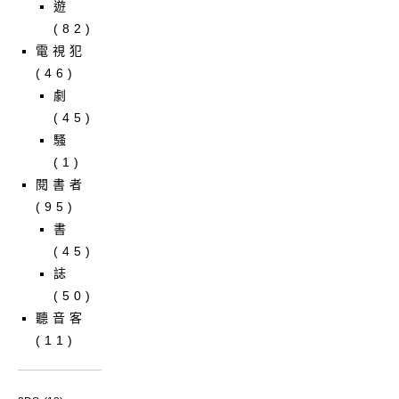
遊
(82)
電視犯
(46)
劇
(45)
騷
(1)
閱書者
(95)
書
(45)
誌
(50)
聽音客
(11)