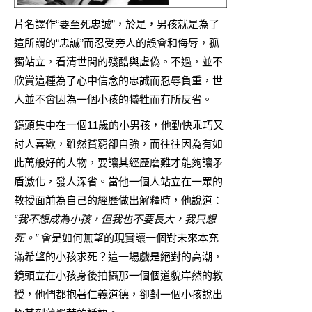
片名譯作“要至死忠誠”，於是，男孩就是為了
這所謂的“忠誠”而忍受旁人的誤會和侮辱，孤
獨站立，看清世間的殘酷與虛偽。不過，並不
欣賞這種為了心中信念的忠誠而忍辱負重，世
人並不會因為一個小孩的犧牲而有所反省。
鏡頭集中在一個11歲的小男孩，他勤快乖巧又
討人喜歡，雖然貧窮卻自強，而往往因為有如
此萬般好的人物，要讓其經歷磨難才能夠讓矛
盾激化，發人深省。當他一個人站立在一眾的
教授面前為自己的經歷做出解釋時，他說道：
“我不想成為小孩，但我也不要長大，我只想
死。”
會是如何無望的現實讓一個對未來本充
滿希望的小孩求死？這一場戲是絕對的高潮，
鏡頭立在小孩身後拍攝那一個個道貌岸然的教
授，他們都抱著仁義道德，卻對一個小孩說出