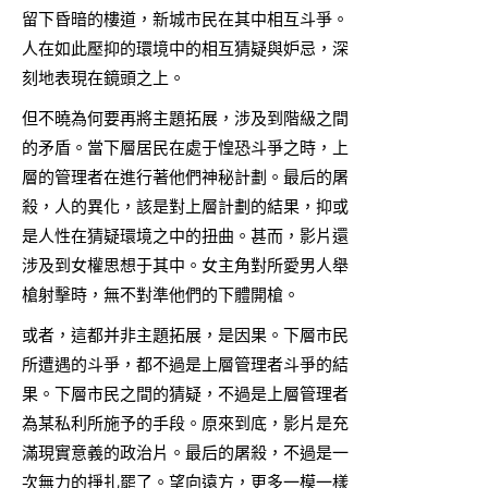
留下昏暗的樓道，新城市民在其中相互斗爭。
人在如此壓抑的環境中的相互猜疑與妒忌，深
刻地表現在鏡頭之上。
但不曉為何要再將主題拓展，涉及到階級之間
的矛盾。當下層居民在處于惶恐斗爭之時，上
層的管理者在進行著他們神秘計劃。最后的屠
殺，人的異化，該是對上層計劃的結果，抑或
是人性在猜疑環境之中的扭曲。甚而，影片還
涉及到女權思想于其中。女主角對所愛男人舉
槍射擊時，無不對準他們的下體開槍。
或者，這都并非主題拓展，是因果。下層市民
所遭遇的斗爭，都不過是上層管理者斗爭的結
果。下層市民之間的猜疑，不過是上層管理者
為某私利所施予的手段。原來到底，影片是充
滿現實意義的政治片。最后的屠殺，不過是一
次無力的掙扎罷了。望向遠方，更多一模一樣