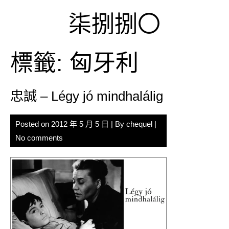
Skip
柒捌捌〇
to
content
標籤:
匈牙利
忠誠 – Légy jó mindhalálig
Posted on
2012 年 5 月 5 日
| By
chequel
|
No comments