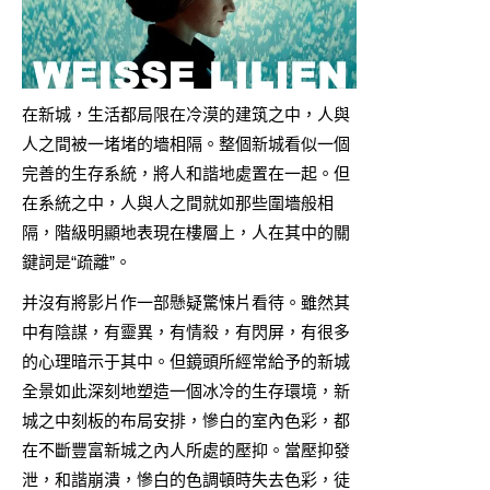
在新城，生活都局限在冷漠的建筑之中，人與
人之間被一堵堵的墻相隔。整個新城看似一個
完善的生存系統，將人和諧地處置在一起。但
在系統之中，人與人之間就如那些圍墻般相
隔，階級明顯地表現在樓層上，人在其中的關
鍵詞是“疏離”。
并沒有將影片作一部懸疑驚悚片看待。雖然其
中有陰謀，有靈異，有情殺，有閃屏，有很多
的心理暗示于其中。但鏡頭所經常給予的新城
全景如此深刻地塑造一個冰冷的生存環境，新
城之中刻板的布局安排，慘白的室內色彩，都
在不斷豐富新城之內人所處的壓抑。當壓抑發
泄，和諧崩潰，慘白的色調頓時失去色彩，徒