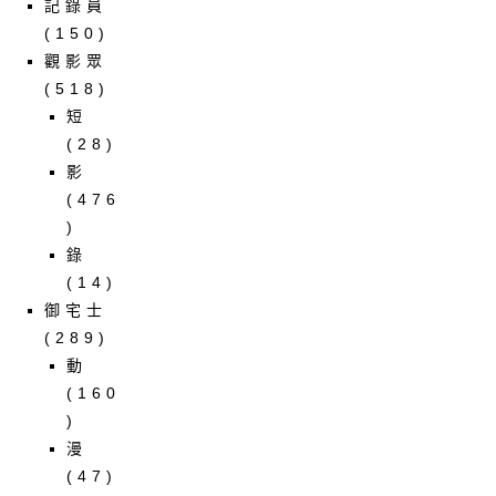
記錄員
(150)
觀影眾
(518)
短
(28)
影
(476
)
錄
(14)
御宅士
(289)
動
(160
)
漫
(47)