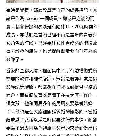
有時是覺得，鄧麗欣算是自己的成長標記，無
論是作爲cookies一個成員，抑或是之後的阿
寶，都覺得她的表演是有陪伴10、20嵗時候的
成長。亦就於是當她已經不再是當年的青春少
女角色的時候，已經要往女性更成熟的階段故
事去詮釋的時候，也是提醒觀衆要面對年歲的
來臨了。
香港的金都大廈，裡面集中了所有婚禮儀式所
需要的軟件和硬件店鋪，無論是服飾抑或是攝
影經紀等環節，都能夠在這裡找到提供服務的
商戶。而這個故事就是講了在這大廈工作的一
個女孩，他和同居多年的男朋友要準備結婚
了，他也是在大廈裡開鋪做婚禮攝影的。當婚
姻成爲了女孩以爲是時候要進行的事情，她卻
要爲了過去因爲逃避原生父母的束縛而做出假