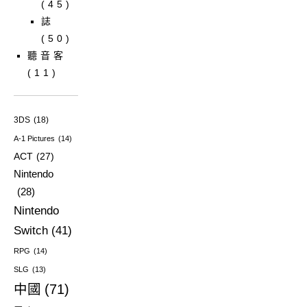
(45)
誌
(50)
聽音客
(11)
3DS
(18)
A-1 Pictures
(14)
ACT
(27)
Nintendo
(28)
Nintendo
Switch
(41)
RPG
(14)
SLG
(13)
中國
(71)