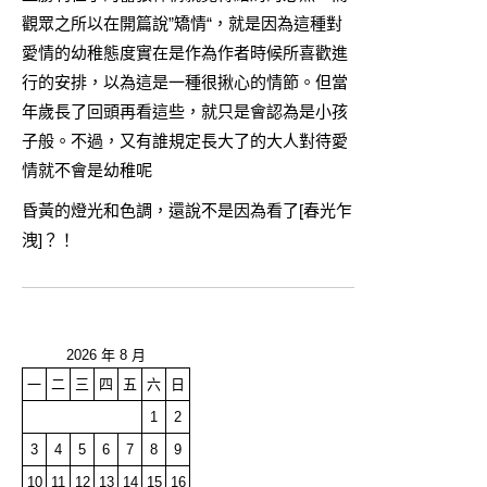
觀眾之所以在開篇說”矯情“，就是因為這種對
愛情的幼稚態度實在是作為作者時候所喜歡進
行的安排，以為這是一種很揪心的情節。但當
年歲長了回頭再看這些，就只是會認為是小孩
子般。不過，又有誰規定長大了的大人對待愛
情就不會是幼稚呢
昏黃的燈光和色調，還說不是因為看了[春光乍
洩]？！
2026 年 8 月
一
二
三
四
五
六
日
1
2
3
4
5
6
7
8
9
10
11
12
13
14
15
16