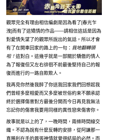
觀眾完全有理由相信編劇是因為看了[春光乍
洩]而有了這矯情的作品——請相信這話是因為
對愛情失望了的觀眾所說出的氣話，所以才會
有了在開車回家的路上的一句：
我地翻轉頭
啦！
這對白。這幾乎就是一部關於驕傲的情人
為了報復但又左右徘徊不前最後堅持自己的報
復而進行的一路自欺欺人。
我再見你然後我醉了你送我回家我們回想起我
們曾經多麼相愛而又多麼被世俗約束不願承認
終於選擇傷害對方最後分開而今日再見我無法
忘記你的傷害我要用同樣的異性戀來傷害你。
故事就是以上的了，一晚時間，兩條時間線交
織。不認為說有什麼反轉的安排，從阿謙那一
直勝利在手的囂張神情就覺得結局的必然。而