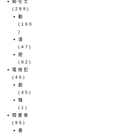
御宅士
(289)
動
(160
)
漫
(47)
遊
(82)
電視犯
(46)
劇
(45)
騷
(1)
閱書者
(95)
書