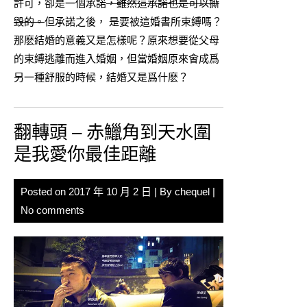
許可，卻是一個承諾
，雖然這承諾也是可以撕
毀的。
但承諾之後， 是要被這婚書所束縛嗎？
那麽結婚的意義又是怎樣呢？原來想要從父母
的束縛逃離而進入婚姻，但當婚姻原來會成爲
另一種舒服的時候，結婚又是爲什麽？
翻轉頭 – 赤鱲角到天水圍
是我愛你最佳距離
Posted on
2017 年 10 月 2 日
| By
chequel
|
No comments