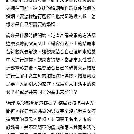
結婚的行爲做出負責。於是未婚夫和虛假的丈
夫擺在面前，被安排的婚姻和作爲條件代價的
婚姻，要怎樣進行選擇？也就是時候去想，怎
樣才是自己所需要的婚姻。
説來是什麽時候開始，港產片講故事的方法都
這麽淡薄而欲言又止，縂會有説不上的結局來
留待觀衆去解決，讓觀衆結合自己理解來給戲
中人進行選擇。觀衆會猜想，當都市女性看完
這部電影之後，是會結合自己的現實來對婚姻
進行理解和女主角的婚姻進行選擇。婚姻到底
是要進入到別人的家庭，成爲別人生活中的婢
女？抑或是共苦同甘的為未來前行？
“我們以後都會是這樣嗎？”結局女孩抱著男友
問道。遲鈍而又媽寶的男友完全沒能明白女孩
這問題的意思。是呀，共同簽了名字之後的一
紙婚書，并不是簡單的儀式和兩人共同生活的