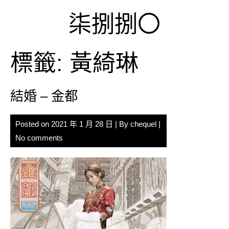
Skip
柒捌捌〇
to
content
標籤:
黃綺琳
結婚 – 金都
Posted on
2021 年 1 月 28 日
| By
chequel
|
No comments