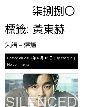
Skip
柒捌捌〇
to
content
標籤:
黃東赫
失語 – 熔爐
Posted on
2013 年 6 月 16 日
| By
chequel
|
No comments