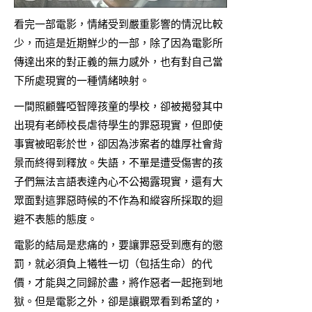
看完一部電影，情緒受到嚴重影響的情況比較
少，而這是近期鮮少的一部，除了因為電影所
傳達出來的對正義的無力感外，也有對自己當
下所處現實的一種情緒映射。
一間照顧聾啞智障孩童的學校，卻被揭發其中
出現有老師校長虐待學生的罪惡現實，但即使
事實被昭彰於世，卻因為涉案者的雄厚社會背
景而終得到釋放。失語，不單是遭受傷害的孩
子們無法言語表達內心不公揭露現實，還有大
眾面對這罪惡時候的不作為和縱容所採取的迴
避不表態的態度。
電影的結局是悲痛的，要讓罪惡受到應有的懲
罰，就必須負上犧牲一切（包括生命）的代
價，才能與之同歸於盡，將作惡者一起拖到地
獄。但是電影之外，卻是讓觀眾看到希望的，