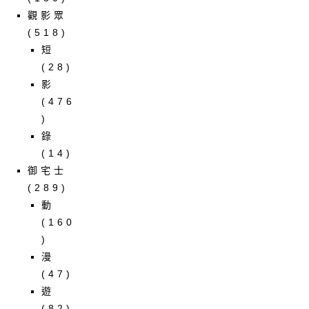
觀影眾
(518)
短
(28)
影
(476
)
錄
(14)
御宅士
(289)
動
(160
)
漫
(47)
遊
(82)