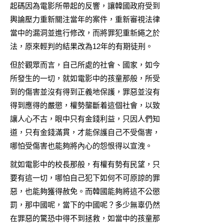
起碼因為電影所帶起的反響，讓韓國政府受到
輿論壓力重新關注當年的案件，重新審視法律
當中的漏洞並進行修改，而將罪犯重新繩之於
法，原來輕判的結果改為12年的有期徒刑。
但於觀眾而言，自己所處的社會、國家，如今
所發生的一切，就如電影中的孩童那般，所受
到的傷害並沒有得到正義地保護，罪惡並沒有
得到應得的嚴懲，權勢壟斷着這個社會，以致
讓人心不古，眼中只有金錢利益，只因人們知
道，只有金錢滿貫，才能保護自己不受傷害，
哪怕受傷害也能夠將內心的怨恨得以宣洩。
就如電影中的校長那般，有權有勢有民望，只
要有這一切，哪怕自己犯下如何不可原諒的罪
惡，也能夠獲得赦免。而韓國能夠將這不公懲
罰，那中國呢，當下的中國呢？多少無辜仍然
在罪惡的驚恐中得不到拯救，如當中的孩童那