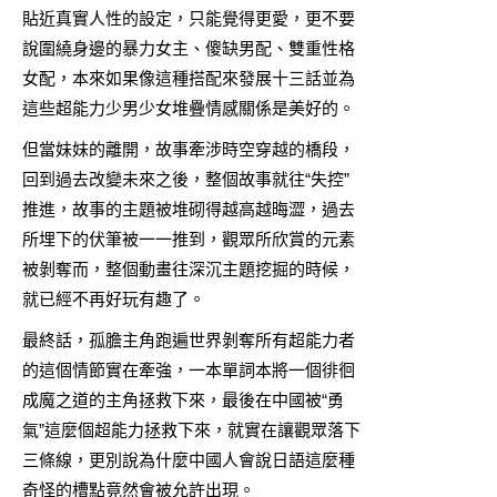
貼近真實人性的設定，只能覺得更愛，更不要
說圍繞身邊的暴力女主、傻缺男配、雙重性格
女配，本來如果像這種搭配來發展十三話並為
這些超能力少男少女堆疊情感關係是美好的。
但當妹妹的離開，故事牽涉時空穿越的橋段，
回到過去改變未來之後，整個故事就往“失控”
推進，故事的主題被堆砌得越高越晦澀，過去
所埋下的伏筆被一一推到，觀眾所欣賞的元素
被剝奪而，整個動畫往深沉主題挖掘的時候，
就已經不再好玩有趣了。
最終話，孤膽主角跑遍世界剝奪所有超能力者
的這個情節實在牽強，一本單詞本將一個徘徊
成魔之道的主角拯救下來，最後在中國被“勇
氣”這麼個超能力拯救下來，就實在讓觀眾落下
三條線，更別說為什麼中國人會說日語這麼種
奇怪的槽點竟然會被允許出現。