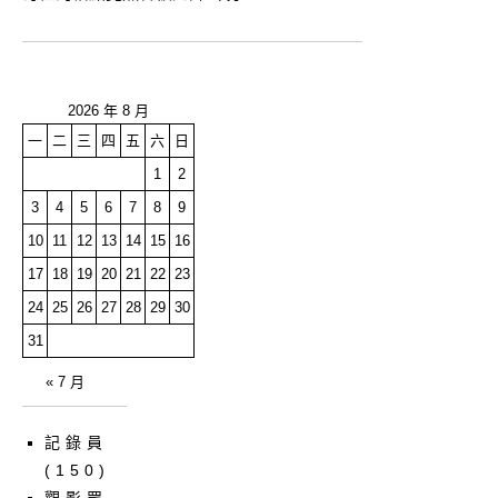
2026 年 8 月
一
二
三
四
五
六
日
1
2
3
4
5
6
7
8
9
10
11
12
13
14
15
16
17
18
19
20
21
22
23
24
25
26
27
28
29
30
31
« 7 月
記錄員
(150)
觀影眾