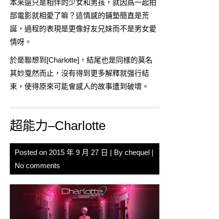
本來還只是相伴的少女和男孩，就因爲一起拍
部電影就相愛了嘛？這情感的鋪墊簡直是荒
誕，過程的表現是更像好友兄妹而不是男女愛
情呀。
於是聯想到[
Charlotte
]，結尾也是同樣的莫名
其妙戛然而止，沒有得到更多解釋就强行結
束，使得原來可能會感人的故事遭到破壞。
超能力–Charlotte
Posted on
2015 年 9 月 27 日
| By
chequel
|
No comments