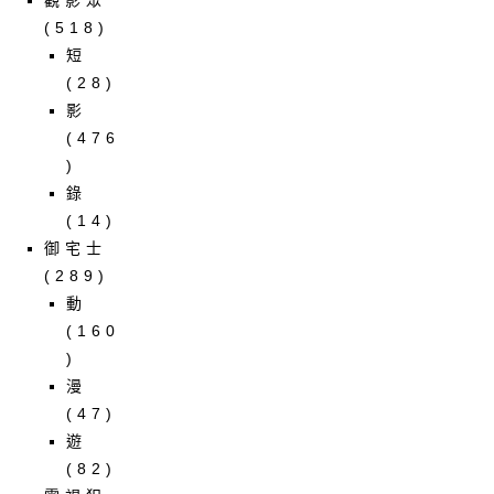
(518)
短
(28)
影
(476
)
錄
(14)
御宅士
(289)
動
(160
)
漫
(47)
遊
(82)