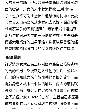
入的量子電腦。但這台量子電腦卻遭到國家層
面的密謀，少女的未來就這樣被“正義”擄走
了。也真不可謂比恐怖片還恐怖的情節，要説
真世界末日來臨來讓少女死去也好，偏卻是收
到國家黑手的謀劃“迫害”。最後結局卻還迎來
那陌生的同居男生的一廂情願解救，看著都是
讓觀衆看爆炸的直男思維，還真以爲曾經的經
歷會讓被割除腦前葉的少女恢復以往生機嗎！
-點滴鬧劇-
話説這少女就在街上遇到個以爲自己暗戀青梅
竹馬的少男，然後就進入到他的生活，並以著
自己的預知能力來化解圍繞他身邊的故事。而
隨著身邊人故事一個個的解決，兩人的感情就
纍積了起來，讓少男在最後發現其實自己喜歡
上了這個少女。Hello？之前一直說自己多麽喜
歡的青梅竹馬，就這麽輕易被抛諸腦後嗎？而