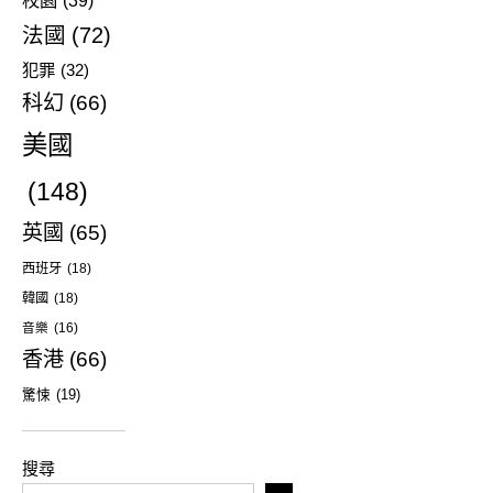
法國
(72)
犯罪
(32)
科幻
(66)
美國
(148)
英國
(65)
西班牙
(18)
韓國
(18)
音樂
(16)
香港
(66)
驚悚
(19)
搜尋