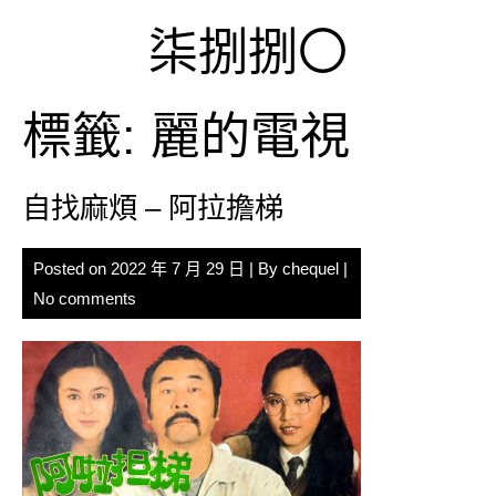
Skip
柒捌捌〇
to
content
標籤:
麗的電視
自找麻煩 – 阿拉擔梯
Posted on
2022 年 7 月 29 日
| By
chequel
|
No comments