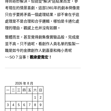
得到奇妙解決。但就從“解決”這結果而言，參
考現在的情景喜劇，這部1981年的劇本倒像是
只在乎要將矛盾一個處理結果，卻不會在乎這
處理是不是合理和合乎邏輯，哪怕是卡通化處
理的理由，觀感上也并沒有如願。
整體而言，甚至覺得劇集像實驗品般，完成度
並不高。只不過呢，看創作人員名單的監製一
職是如今的金牌創作人劉嘉豪和梅小青呢
~~SO？沒事！
觀衆愛喬宏！
2026 年 8 月
一
二
三
四
五
六
日
1
2
3
4
5
6
7
8
9