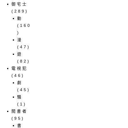
御宅士
(289)
動
(160
)
漫
(47)
遊
(82)
電視犯
(46)
劇
(45)
騷
(1)
閱書者
(95)
書