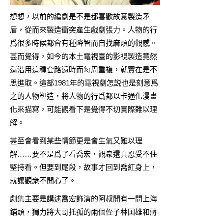
想想，以前的編劇是不是都喜歡故意製造矛
盾，從而來製造衝突產生戲劇張力。人物的行
爲很多時候都會有種降智而自找麻煩的觀感。
甚而覺得，如今的本土電視臺的影視製造竟然
還沿用這種套路還時而每周重複，就實在是不
思進取。這部1981年的電視劇怎説也是刻意爲
之的人物塑造，將人物的行爲都以卡通化漫畫
化來描寫，可能觀看下是覺得不切實際難以理
解。
甚至會看到某些情節更是會生氣又難以理
解……要不是爲了看喬宏，觀衆還真忍受不住
堅持看。但要到尾段，故事才回到喬紅身上，
就讓觀衆不開心了。
劇集主要是講述喬宏飾演的阿叔開有一間上海
鋪頭，獨力將大哥托孤的兩個侄子林囯雄和蔣