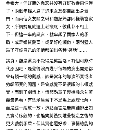
金養大，但好賭的喬宏并沒有好好教養兩個侄
子，兩個年輕人爲了追求女友都自認出身豪
門，而兩個女友關之琳和顧紀筠都同樣裝富家
女，所謂鰐魚底遇上老襯底，彼此都不相上
下。但這一串的謊言，就串起了兩家人的矛
盾，或是嫌貧愛富，或是好吃懶做，兩對璧人
爲了守護自己的愛情都鬧出各種“笑話”……
講真，觀衆還真不覺得是笑話咯。有個可能時
代原因吧，是覺得演員幾乎每場的演出開始都
會有頓一頓的觀感，該是當年的導演節奏或者
剪輯節奏的問題，是會感覺不是很順的卡頓感
覺。而到了劇情上，情節點爲了製造懸念勾著
觀衆追看，有些矛盾當下不是馬上處理化解，
而是緩一緩放一放，這點而言是能夠鋪排出如
真實時序般的，也能夠將衝突堆叠製造之後的
更大戲劇矛盾。但其實也還好啦，事情總能夠