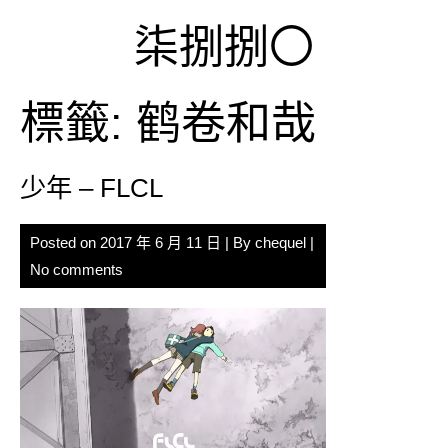
Skip
柒捌捌〇
to
content
標籤:
鹤卷和哉
少年 – FLCL
Posted on
2017 年 6 月 11 日
| By
chequel
|
No comments