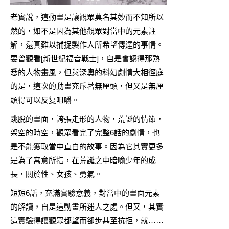
老實說，這動畫是讓觀眾莫名其妙而不知所以
然的，如不是因為其他觀眾對當中的元素註
解，還真難以捕捉製作人所希望傳達的事情。
要曾觀看[新世紀福音戰士]，自是會認得那熟
悉的人物畫風，但與深奧的科幻劇情大相徑庭
的是，這次的動畫充斥著無厘頭，但又是無厘
頭得可以反复咀嚼。
跳脫的畫面，誇張走形的人物，荒誕的情節，
架空的時空，觀眾看完了完整6話的劇情，也
是不能獲取當中直白的故事。因為它其實更多
是為了寓意所指，在荒誕之中暗喻少年的成
長，關於性、女孩、勇氣。
短短6話，充滿實驗意義，對當中的畫面元素
的解讀，自是這動畫所迷人之處。但又，其實
這實驗得讓觀眾都望而卻步甚至抗拒，就……