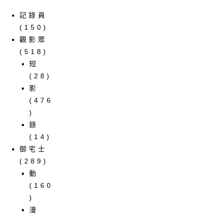
記錄員
(150)
觀影眾
(518)
短
(28)
影
(476
)
錄
(14)
御宅士
(289)
動
(160
)
漫