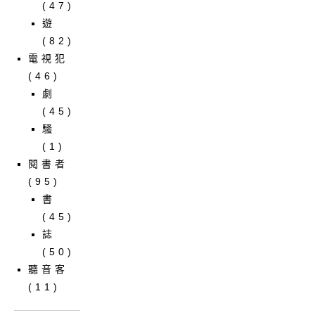
(47)
遊
(82)
電視犯
(46)
劇
(45)
騷
(1)
閱書者
(95)
書
(45)
誌
(50)
聽音客
(11)