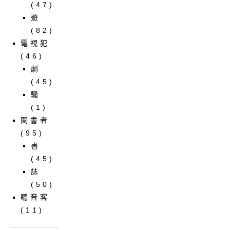
(47)
遊
(82)
電視犯
(46)
劇
(45)
騷
(1)
閱書者
(95)
書
(45)
誌
(50)
聽音客
(11)