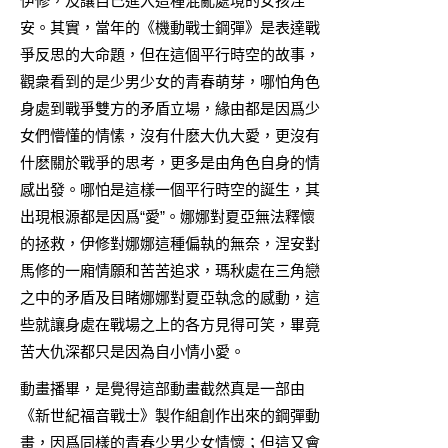
伊修，及讓自己進入這種混亂處境的女孩涅
安。其實，當年的《機動戰士鋼彈》是表達戰
爭反思的大命題，但在這個平行時空的故事，
觀衆看到的是少男少女的青春萌芽，哪怕角色
身處到戰爭雙方的矛盾立場，緣由都是因爲少
女們懵懂的情愫，沒有什麽大仇大愛，更沒有
什麽關於戰爭的思考，更多是由角色自身的情
感出發。哪怕是這樣一個平行時空的誕生，其
出現根源都是因爲“愛”。娜娜對夏亞無法釋懷
的拯救，伊修對娜娜這種偏執的無奈，涅安對
馬修的一廂情願和苦苦追求，瑪秋處在三角戀
之中的矛盾及目睹娜娜對夏亞執念的感動，這
些就讓身處在戰場之上的各方見得可笑，畢竟
苦大仇深都只是因為自小情小愛。
動畫播畢，是覺得這部動畫截然真是一部由
《新世紀福音戰士》製作組創作出來的鋼彈動
畫，因爲同樣的青春少男少女情懷；但這又會