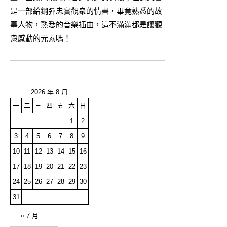
是一部給鋼彈忠實觀衆的情書，畢竟熟悉的故
事人物，熟悉的音樂插曲，這不滿滿都是讓觀
衆感動的元素嗎！
2026 年 8 月
一
二
三
四
五
六
日
1
2
3
4
5
6
7
8
9
10
11
12
13
14
15
16
17
18
19
20
21
22
23
24
25
26
27
28
29
30
31
« 7 月