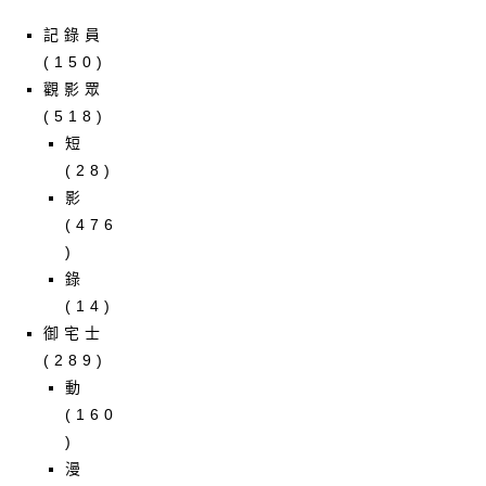
記錄員
(150)
觀影眾
(518)
短
(28)
影
(476
)
錄
(14)
御宅士
(289)
動
(160
)
漫