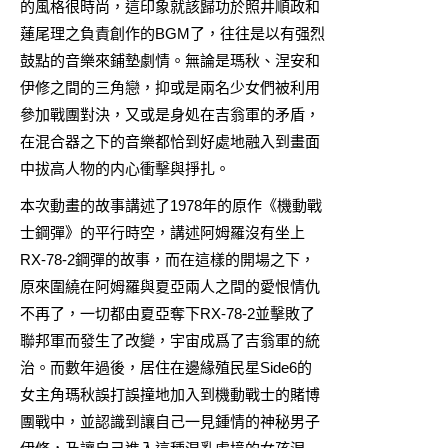
的風格很時尚，這印象就該歸功於照井順政和
蓮尾理之負責創作的BGM了，往往是以有强烈
鼓點的音樂來鋪墊劇情。無論是瑪秋、涅安和
伊修之間的三角戀，抑或是兩名少女們被利用
參加戰團對決，又或是身処在吉翁軍的矛盾，
在混合器之下的音樂都恰到好處地融入到畫面
中拔高人物的内心衝擊與掙扎。
本次動畫的故事講述了1978年的原作《機動戰
士鋼彈》的平行時空，講述阿姆羅沒有坐上
RX-78-2鋼彈的故事，而在這樣的開場之下，
原來圍繞在阿姆羅與夏亞兩人之間的愛恨情仇
不再了，一切都由夏亞奪下RX-78-2並擊敗了
聯邦軍而發生了改變，宇宙成爲了吉翁軍的統
治。而數年過後，居住在邊緣殖民星Side6的
女主角瑪秋誤打誤撞地加入到機動戰士的賭博
團戰中，並認識到讓自己一見鍾情的神秘男子