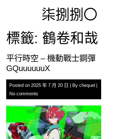
Skip
柒捌捌〇
to
content
標籤:
鶴卷和哉
平行時空 – 機動戰士鋼彈
GQuuuuuuX
Posted on
2025 年 7 月 20 日
| By
chequel
|
No comments