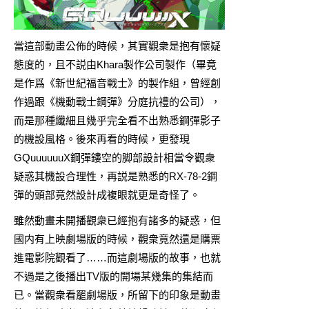
當這部動畫公佈的時候，其實觀衆是抱有懷疑
態度的，且不説由Khara製作公司製作（畢竟
是作爲《新世紀福音戰士》的製作組，曾經創
作過跟《機動戰士鋼彈》分庭抗禮的公司），
而是那種纖細且幾乎完全看不出熟悉鋼彈影子
的機設風格。後來再看的時候，更發現
GQuuuuuuX鋼彈鏤空的脚部設計相當令觀衆
疑惑其機設合理性，再説是熟悉的RX-78-2鋼
彈的頭部竟然設計成複眼就更是奇怪了。
雖然動畫未開播觀衆已經抱有諸多的疑惑，但
國内有上映劇場版的時候，觀衆竟然還是購票
進電影院觀看了……而這劇場版的故事，也就
不過是之後播出TV版的開場某幾集的集結而
已。當觀衆看罷劇場版，所留下的印象是動畫