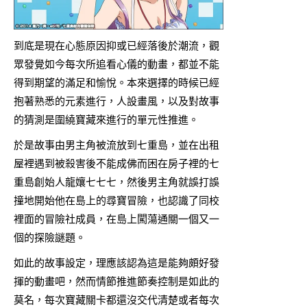
到底是現在心態原因抑或已經落後於潮流，觀
眾發覺如今每次所追看心儀的動畫，都並不能
得到期望的滿足和愉悅。本來選擇的時候已經
抱著熟悉的元素進行，人設畫風，以及對故事
的猜測是圍繞寶藏來進行的單元性推進。
於是故事由男主角被流放到七重島，並在出租
屋裡遇到被殺害後不能成佛而困在房子裡的七
重島創始人龍孃七七七，然後男主角就誤打誤
撞地開始他在島上的尋寶冒險，也認識了同校
裡面的冒險社成員，在島上闖蕩通關一個又一
個的探險謎題。
如此的故事設定，理應該認為這是能夠頗好發
揮的動畫吧，然而情節推進節奏控制是如此的
莫名，每次寶藏關卡都還沒交代清楚或者每次