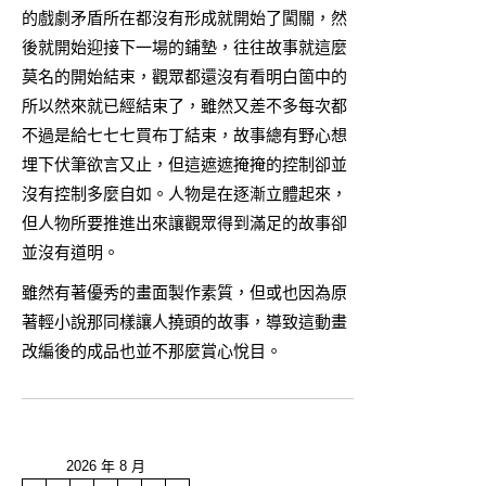
的戲劇矛盾所在都沒有形成就開始了闖關，然
後就開始迎接下一場的鋪墊，往往故事就這麼
莫名的開始結束，觀眾都還沒有看明白箇中的
所以然來就已經結束了，雖然又差不多每次都
不過是給七七七買布丁結束，故事總有野心想
埋下伏筆欲言又止，但這遮遮掩掩的控制卻並
沒有控制多麼自如。人物是在逐漸立體起來，
但人物所要推進出來讓觀眾得到滿足的故事卻
並沒有道明。
雖然有著優秀的畫面製作素質，但或也因為原
著輕小說那同樣讓人撓頭的故事，導致這動畫
改編後的成品也並不那麼賞心悅目。
2026 年 8 月