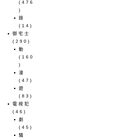
(476
)
錄
(14)
御宅士
(290)
動
(160
)
漫
(47)
遊
(83)
電視犯
(46)
劇
(45)
騷