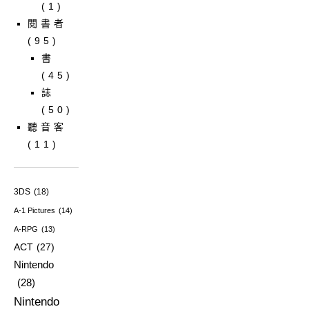
(1)
閱書者
(95)
書
(45)
誌
(50)
聽音客
(11)
3DS
(18)
A-1 Pictures
(14)
A-RPG
(13)
ACT
(27)
Nintendo
(28)
Nintendo