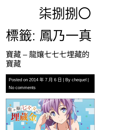
Skip
柒捌捌〇
to
content
標籤:
鳳乃一真
寶藏 – 龍孃七七七埋藏的
寶藏
Posted on
2014 年 7 月 6 日
| By
chequel
|
No comments