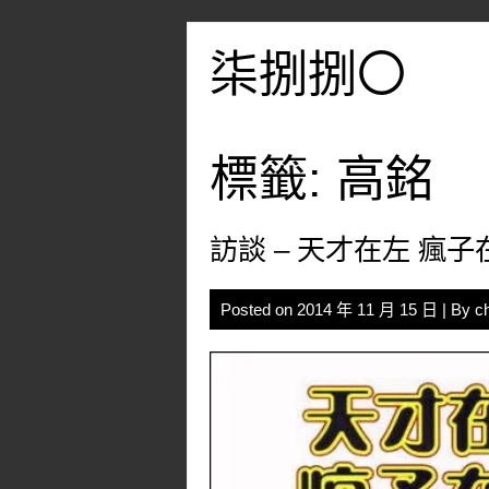
Skip
to
柒捌捌〇
content
標籤:
高銘
訪談 – 天才在左 瘋子
Posted on
2014 年 11 月 15 日
| By
c