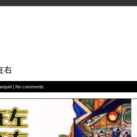
在右
hequel
|
No comments