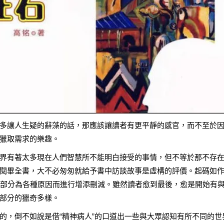
多讓人生疑的辭藻的話，那應該讓讀者有更平靜的感官，而不至於
獵取需求的樂趣。
界有著太多現在人們智慧所不能明白接受的事情，但不等於那不存
閱畢全書，大不必匆匆就給予書中訪談故事是虛構的評價。起碼如
有部分為各種原因而進行增添刪減。雖然讀者愈到最後，愈是開始有
部分的獵奇多樣。
的，倒不如說是借“精神病人”的口道出一些與大眾認知有所不同的世