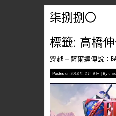
Skip
to
柒捌捌〇
content
標籤:
高橋伸
穿越 – 薩爾達傳說：
Posted on
2013 年 2 月 9 日
| By
che