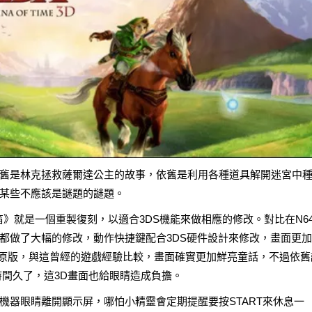
舊是林克拯救薩爾達公主的故事，依舊是利用各種道具解開迷宮中
某些不應該是謎題的謎題。
》就是一個重製復刻，以適合3DS機能來做相應的修改。對比在N6
都做了大幅的修改，動作快捷鍵配合3DS硬件設計來修改，畫面更
的原版，與這曾經的遊戲經驗比較，畫面確實更加鮮亮童話，不過依舊
時間久了，這3D畫面也給眼睛造成負擔。
機器眼睛離開顯示屏，哪怕小精靈會定期提醒要按START來休息一