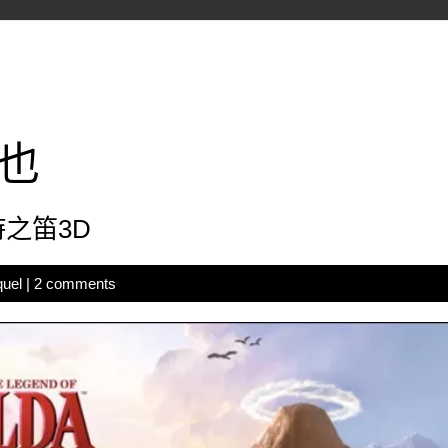
也
時之笛3D
quel
|
2 comments