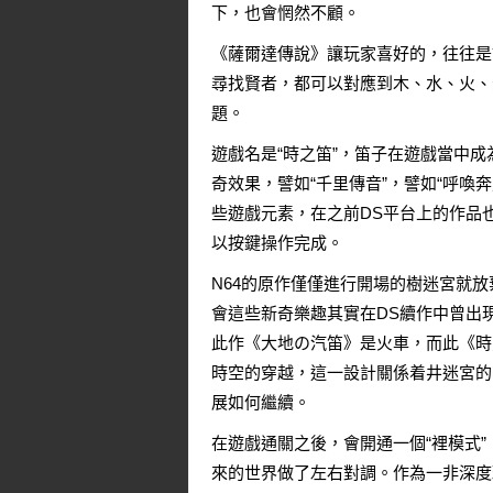
下，也會惘然不顧。
《薩爾達傳說》讓玩家喜好的，往往是
尋找賢者，都可以對應到木、水、火、
題。
遊戲名是“時之笛”，笛子在遊戲當中
奇效果，譬如“千里傳音”，譬如“呼喚
些遊戲元素，在之前DS平台上的作品
以按鍵操作完成。
N64的原作僅僅進行開場的樹迷宮就
會這些新奇樂趣其實在DS續作中曾出
此作《大地の汽笛》是火車，而此《時
時空的穿越，這一設計關係着井迷宮的
展如何繼續。
在遊戲通關之後，會開通一個“裡模式
來的世界做了左右對調。作為一非深度玩