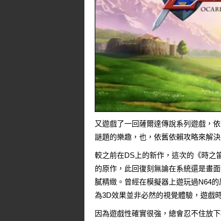
又遊戲了一回薩爾達傳說系列遊戲，依
謎題的樂趣，也，依舊依賴攻略來解決
較之前在DS上的新作，這次的《時之笛
的原作，此回復刻無論在系統還是畫面
膩精緻。曾經在模擬器上遊玩過N64
為3D效果並非必然的視覺體驗，遊戲
因為遊戲性確實很強，總會忍不住放下