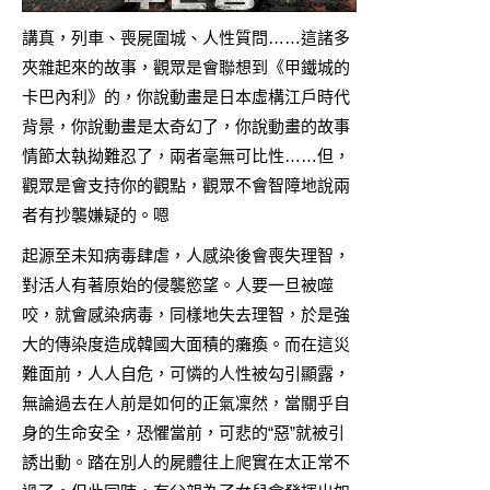
講真，列車、喪屍圍城、人性質問……這諸多
夾雜起來的故事，觀眾是會聯想到《
甲鐵城的
卡巴內利
》的，你說動畫是日本虛構江戶時代
背景，你說動畫是太奇幻了，你說動畫的故事
情節太執拗難忍了，兩者毫無可比性……但，
觀眾是會支持你的觀點，觀眾不會智障地說兩
者有抄襲嫌疑的。嗯
起源至未知病毒肆虐，人感染後會喪失理智，
對活人有著原始的侵襲慾望。人要一旦被噬
咬，就會感染病毒，同樣地失去理智，於是強
大的傳染度造成韓國大面積的癱瘓。而在這災
難面前，人人自危，可憐的人性被勾引顯露，
無論過去在人前是如何的正氣凜然，當關乎自
身的生命安全，恐懼當前，可悲的“惡”就被引
誘出動。踏在別人的屍體往上爬實在太正常不