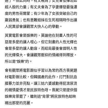
過了。但此同時，有父親為了女兒會發揮出如
超人般的力量；有丈夫會為了孕妻爆發最強濃
度的男性荷爾蒙；有少年為了女孩突破自己的
羸弱勇氣；也有患難姐妹在生死相隔時作出讓
人詫異卻會讓觀眾大快人心的舉動。
其實電影會是娛樂的，莫論他在刻畫人性的可
惡是多麼的讓人噁心，但它刻畫的人性光輝也
會是多麼的讓人動容，而結局最後會證明人性
的光輝偉大，會讓觀眾壓抑的情緒得到釋放，
所以是“娛樂”的。
會有觀眾將電影跟似乎習以為常的西方喪屍題
材電影做比較，但韓國產的此作，打鬥對抗血
腥暴力並非亮點，讓三姑六婆感動得屁滾尿流
的親情愛情才是民族特色呀。喪屍只是提供個
娛樂背景罷了，雖則這“背景”將民族特色給映
襯出那麼的亮麗。