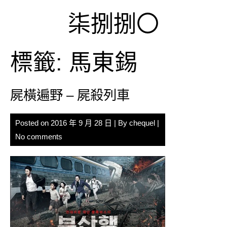
Skip
柒捌捌〇
to
content
標籤:
馬東錫
屍橫遍野 – 屍殺列車
Posted on
2016 年 9 月 28 日
| By
chequel
|
No comments