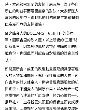
時，本來親密無間的友情土崩瓦解，為了各自
所在的利益群而展開無奈的對決，大家都墜入
痛苦的境地中。後12話的目的就是在於鋪墊如
此岌岌可危的友情關係。
龍之峰帝人的DOLLARS，紀田正臣的黃巾
軍，圓原杏里的砍人魔，以上所說的“三足”關
係就此三。因為對彼此的珍視而隱瞞彼此的組
織身份，也因此而引起各自對組織的誤會與敵
視。
如開篇所言，成田的改編動畫裡延續其原著龐
大的人物架構關係，充斥個性豐滿的人物，內
向害羞的龍之峰帝人，逃避曾經脆弱萎縮的紀
田正臣，不能愛人的圓原杏里，以為玩弄一切
陰謀卻內心淒涼的折原臨也，怪力恐怖的平和
島靜雄，一直尋找丟失頭顱的傳說無頭女妖精
塞爾提……龐雜的人物或擦肩或偶遇地交織出