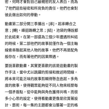
密，何時才會對自己最親密的友人表白，而為
了他們這些秘密和所背負的責任，他們也會對
彼此做出如何的舉動。
動畫第二部分開三季播出，[承]，起承轉合之
意；[轉]，峰迴路轉之思；[結]，池袋的傳說都
於此結束。在第一部還為三個少年遭遇所糾結
的時候，第二部他們的故事就僅作為一個主軸
線索串聯起其他人物的故事，他們不再是配角
般存在，而有著他們的因果際遇。
要說喜歡動畫，其實更喜歡的該是這動畫的製
作手法，當中尤以跳躍的剪接和敘述時間線，
將本來可能乏味的故事剪輯得懸念迭起。多角
度的敘事，使得觀眾能夠從不同人物來經歷每
一個矛盾點，從中能夠與角色獲得共鳴。而很
多小心思的設定，使得看動畫更像是欣賞著設
計、藝術，每一集的主題都會沿襲著一定的格