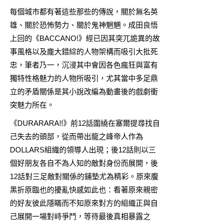
每個城市都有著這些那些的傳說，關於無名英
雄、關於恐怖勢力、關於鬼神魍魎。成田良悟
上回的《BACCANO!》經已因其突兀詭異的故
事風格以及龐大錯綜的人物架構而吸引大批死
忠，筆者乃一，沉浸其中會因各色瘋狂與富有
獨特性格魅力的人物所吸引，尤其當中多足鼎
立的矛盾關係是其小說改編為動畫後的戲劇衝
突魅力所在。
《DURARARA!!》前12話圍繞在塞爾提尋找自
己失去的頭部，從而帶出龍之峰帝人作為
DOLLARS組織的領導人出現；後12話則以三
個好朋友各自不為人知的敵對身份而展開，後
12話對三足敵對關係的鋪墊尤為精彩。原來腹
黑折原臨也的擾亂快感如此也：看著原來親密
的好友彼此隱瞞而不知原來對方的組織正與自
己展開一場對峙爭鬥，等待最後真相暴露之