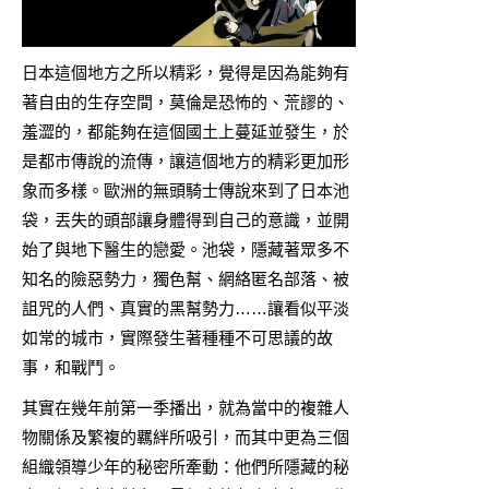
日本這個地方之所以精彩，覺得是因為能夠有
著自由的生存空間，莫倫是恐怖的、荒謬的、
羞澀的，都能夠在這個國土上蔓延並發生，於
是都市傳說的流傳，讓這個地方的精彩更加形
象而多樣。歐洲的無頭騎士傳說來到了日本池
袋，丟失的頭部讓身體得到自己的意識，並開
始了與地下醫生的戀愛。池袋，隱藏著眾多不
知名的險惡勢力，獨色幫、網絡匿名部落、被
詛咒的人們、真實的黑幫勢力……讓看似平淡
如常的城市，實際發生著種種不可思議的故
事，和戰鬥。
其實在幾年前
第一季
播出，就為當中的複雜人
物關係及繁複的羈絆所吸引，而其中更為三個
組織領導少年的秘密所牽動：他們所隱藏的秘