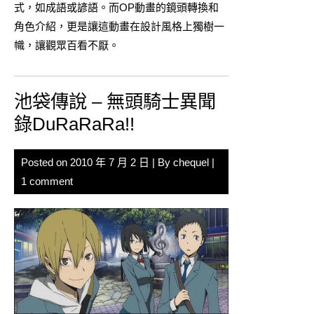
式，如成語或諺語。而OP動畫的鏡頭轉換和
角色介紹，更是讓這動畫在設計風格上獨樹一
幟，讓觀眾百看不厭。
池袋傳說 – 無頭騎士異聞
錄DuRaRaRa!!
Posted on
2010 年 7 月 2 日
| By
chequel
|
1 comment