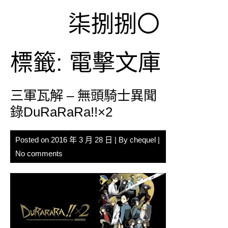
Skip
柒捌捌〇
to
content
標籤:
電擊文庫
三軍瓦解 – 無頭騎士異聞
錄DuRaRaRa!!×2
Posted on
2016 年 3 月 28 日
| By
chequel
|
No comments