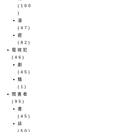
(160
)
漫
(47)
遊
(82)
電視犯
(46)
劇
(45)
騷
(1)
閱書者
(95)
書
(45)
誌
(50)