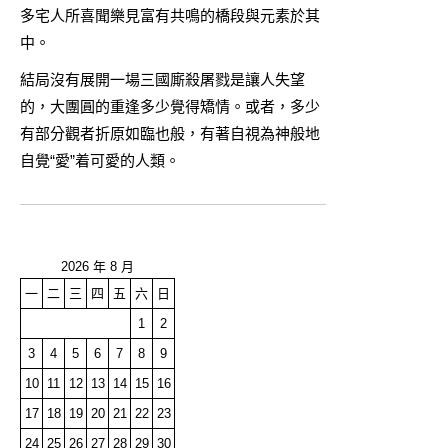
多宅人所喜聞樂見富有共鳴的橋段與元素於其
中。
結局沒有展開一場三國廝殺屠戮是讓人失望
的，大團圓的重逢多少覺得矯情。或者，多少
有部分觀者折原如臨也般，有著自視為神般地
自覺“愛”着可愛的人類。
2026 年 8 月
一
二
三
四
五
六
日
1
2
3
4
5
6
7
8
9
10
11
12
13
14
15
16
17
18
19
20
21
22
23
24
25
26
27
28
29
30