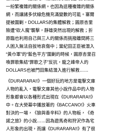
一紛繁複雜的關係網。也因為這種複雜的關係
網，而讓諸多伏線危機充滿變數的可能。塞爾
提被圍剿，DOLLARS的集體解救；圓原杏里
險遭“砍人魔”襲擊，靜雄突然出現的解救；折
原臨也利用自己與三人的關係而挑撥離間將三
人困入無法自拔地哀傷中；當紀田正臣被潛入
“黃巾軍”的“藍色平方”圍剿的時候，圓原杏里召
喚罪歌集結“罪歌之子”反抗，龍之峰帝人的
DOLLARS也被門田集結潛入進行解救……
《DURARARA!!》一個好玩的地方是電擊文庫
人物的亂入，電擊文庫其他小說作品中的人物
形象都會以各種形式出現在《DURARARA!!》
中。在大熒幕中播放著的《BACCANO!》火車
對決的一場，《狼與香辛料》的人物板，《奇
諾之旅》的小說……因為遊馬奇和狩沢作為宅
人形象的出現，而讓《DURARARA!!》有了很