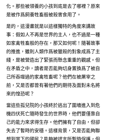
化。那些被領養的小孩到底是去了哪裡？原來
是被作爲飼養牲畜般被殺害食用了。
是的，這漫畫就是以這樣獨特的角度來講故
事：假如人不再是世界的主人，也不過是一種
如家禽牲畜般的存在，那又如何呢！隨著故事
的推進，雖則人類作爲被獵殺的對象成爲了主
綫，是被營造出了緊張而懸念重重的觀感。但
在矛盾之中，讀者是否能夠切身置換爲了被自
己所吞噬過的家禽牲畜呢？他們在被屠宰之
前，又是否都曾有著他們的期待及面對未名將
來的惶恐呢？
當這些孤兒院的小孩終於逃出了圍墻進入到危
機四伏死亡隨時發生的世界時，他們要僅靠自
己的能力來求得生存。他們擁有了自由，但卻
失去了暫時的安穩。這樣背景，又是否能夠聯
想到當下的國民？能夠被謊言所暫時保護，但