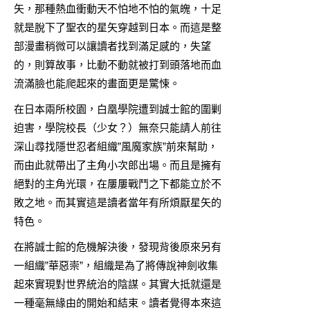
矢，那種熱血衝動天不怕地不怕的氣魄，十足
就是脫下了聖衣的星矢穿越到日本。而這是整
部漫畫稍微可以讓讀者找到滿足感的，失望
的，則算故事，比動不動就被打到頭落地而血
流滿臉也能爬起來的畫面更是驚悚。
在日本兩所校園，白凰學院遭到誠士館的圍剿
迫害，學院校長（少女？）無奈只能請人前往
深山尋找隱世忍者組織”風魔家族”前來幫助，
而由此就帶出了主角小次郎出場。而且是擁有
絕對的主角光環，在屢屢戰鬥之下都能立於不
敗之地。而其實這是讀者當年有所煩厭星矢的
特色。
在將誠士館的危機解決後，發現背後原來另有
一組織”華惡崇”，組織是為了將傳說神劍收集
起來實現對世界統治的陰謀。其實大抵就還是
一種毫無緣由的開始和結束。讀者覺得本來這