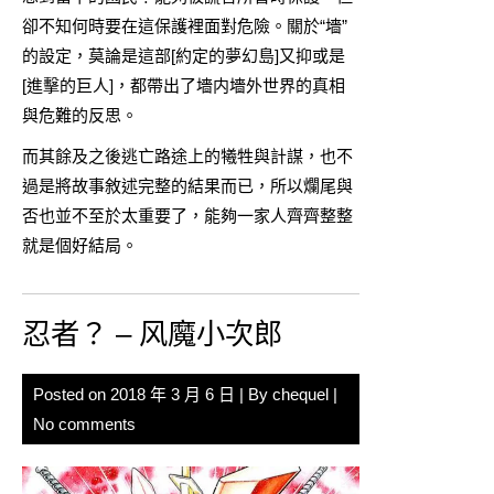
卻不知何時要在這保護裡面對危險。關於“墻”
的設定，莫論是這部[約定的夢幻島]又抑或是
[進擊的巨人]，都帶出了墻内墻外世界的真相
與危難的反思。
而其餘及之後逃亡路途上的犧牲與計謀，也不
過是將故事敘述完整的結果而已，所以爛尾與
否也並不至於太重要了，能夠一家人齊齊整整
就是個好結局。
忍者？ – 风魔小次郎
Posted on
2018 年 3 月 6 日
| By
chequel
|
No comments