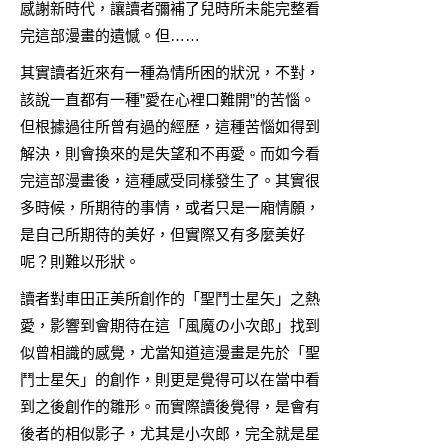
感謝新時代，讓讀者彌補了兒時所未能完整看
完這部漫畫的遺憾。但……
其實讀者近來有一種為情所困的狀況，不對，
該說一直都有一種”愛在心裡口難開”的苦惱。
但根據過往所曾有過的經歷，這種苦惱如得到
解決，則會換來的是失望和不再愛。而如今看
完這部漫畫後，這種感受同樣發生了。其實很
多時候，所期待的事情，或者只是一廂情願，
是自己所期待的美好，但實際又有多麼美好
呢？則難以形狀。
讀者對車田正美所創作的「聖鬥士星矢」之熱
愛，影響到會期待在這「風魔の小次郎」找到
似曾相識的感覺，尤當知道這漫畫是先於「聖
鬥士星矢」的創作，則更是覺得可以在當中看
到之後創作的雛形。而實際讀後覺得，是會有
後者的相似影子，尤其是小次郎，完全就是星