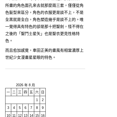
所畫的角色面孔來去就那麼兩三套，僅僅從角
色髮型來區分，角色的衣服更是談不上，不是
全黑就是全白，角色塑造幾乎是談不上的。唯
一覺得具有特色的卻是那十把聖劍，怪不得在
之後的「聖鬥士星矢」也是聖衣更見性格特
色。
而且愈加感覺，車田正美的畫風有相當濃厚上
世紀少女漫畫星星眼的特色。
2026 年 8 月
一
二
三
四
五
六
日
1
2
3
4
5
6
7
8
9
10
11
12
13
14
15
16