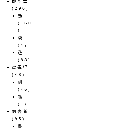
御宅士
(290)
動
(160
)
漫
(47)
遊
(83)
電視犯
(46)
劇
(45)
騷
(1)
閱書者
(95)
書