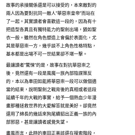
故事的承接關係還是可以接受的，本來敵對的
兩人因為要對抗同一敵人”華惡崇皇帝”而站在
了一起。其實讀者會喜歡這一段的，因為有十
把造型各異且有獨特能力的聖劍出場，猶如聖
衣一般。雖然在角色塑造上會偏於表面化，尤
其是華惡崇一方，幾乎談不上角色性格特點，
基本都是出場不可一世結果卻不堪一擊。
最讓讀者”驚悚”的是，故事在對抗華惡崇之
後，竟然還有一段是風魔一族內部陰謀策反
的，本以為車田如能將華惡崇一段可以做個適
當的結束，說明聖劍之戰背後的真相或者這段
延續千年的大戰的事實，給予一個熱血少年漫
畫那種拯救世界的大愛解答就是美好。卻竟然
還用了綿長的幾話來狗尾續貂出正義一族的內
部邪惡，甚是讓讀者感覺失望。
畫風而言，此時的車田正美該還在摸索階段，