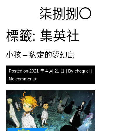
Skip
柒捌捌〇
to
content
標籤:
集英社
小孩 – 約定的夢幻島
Posted on
2021 年 4 月 21 日
| By
chequel
|
No comments