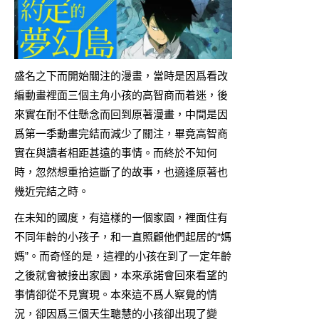
盛名之下而開始關注的漫畫，當時是因爲看改
編動畫裡面三個主角小孩的高智商而着迷，後
來實在耐不住懸念而回到原著漫畫，中間是因
爲第一季動畫完結而減少了關注，畢竟高智商
實在與讀者相距甚遠的事情。而終於不知何
時，忽然想重拾這斷了的故事，也適逢原著也
幾近完結之時。
在未知的國度，有這樣的一個家園，裡面住有
不同年齡的小孩子，和一直照顧他們起居的“媽
媽”。而奇怪的是，這裡的小孩在到了一定年齡
之後就會被接出家園，本來承諾會回來看望的
事情卻從不見實現。本來這不爲人察覺的情
況，卻因爲三個天生聰慧的小孩卻出現了變