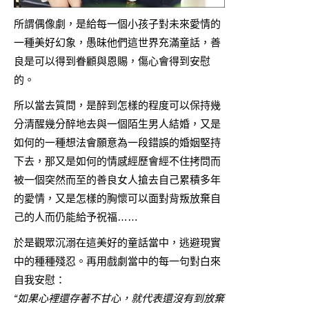
所謂偶像劇，是給每一個小孩子對未來愛情的
一種美好幻象，愚昧他們這世界充滿童話，善
良是可以得到眷顧與恩賜，傷心會得到安慰
的。
所以當去質問，是醉到怎樣的程度可以保持幾
分清醒幾分醉地去與一個陌生男人結婚，又是
如何的一種想法會願意為一段錯誤的婚姻堅持
下去，那又是如何的情感經歷會經不住拷問而
被一個突然而至的善良女人搶去自己累積多年
的愛情，又是怎樣的胸懷可以面對背叛放棄自
己的人而仍能給予祝福……
於是觀眾沉溺在這美好的童話當中，逃避現實
中的種種殘忍。再用戲劇當中的每一句對白來
自我安慰：
“如果心裡還存著不甘心，就代表還沒有到放棄