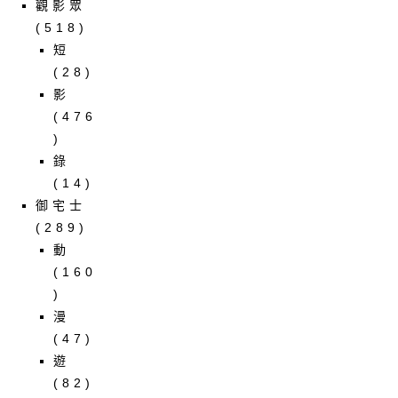
觀影眾
(518)
短
(28)
影
(476
)
錄
(14)
御宅士
(289)
動
(160
)
漫
(47)
遊
(82)