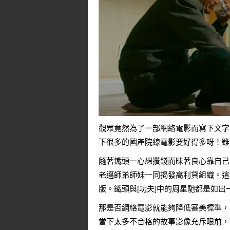
觀眾竟然為了一部網絡電影而寫下文字
下很多的國產院線電影要好得多呀！雖
隨著鐵頭一心想攢錢而昧著良心靠自己
老邁師弟師妹一同揭發高利貸組織。這
版。鐵頭與[功夫]中的周星馳都是如出
那是否網絡電影就能夠降低審美標準，
當下太多不合格的故事影像充斥眼前，