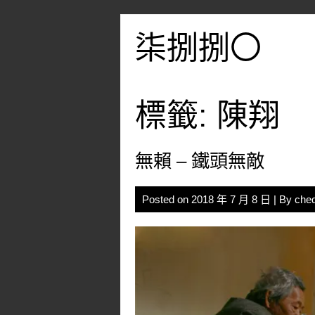
Skip
to
柒捌捌〇
content
標籤:
陳翔
無賴 – 鐵頭無敵
Posted on
2018 年 7 月 8 日
| By
che