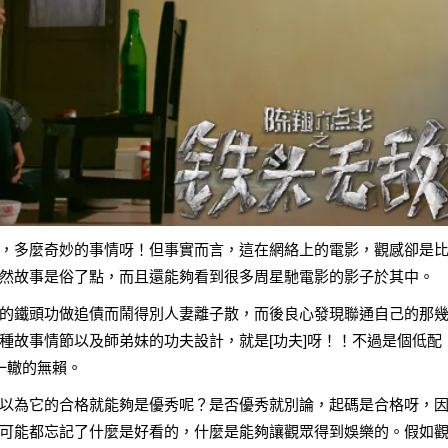
，多麼奇妙的事情呀！但事實而言，這在網絡上的電影，觀感卻是
然故事是俗了點，而且還能夠看到很多周星馳電影的影子於其中。
的鐵頭功做追債而鬧得別人妻離子散，而後良心發現聯通自己的那
種故事情節以及師弟妹的功夫設計，就是[功夫]呀！！不過是個低配
一轍的無賴。
以為它的合格就能夠是優秀呢？是否優秀就別論，起碼是合格呀，
可能都忘記了什麼是好看的，什麼是能夠讓觀眾得到娛樂的。假如