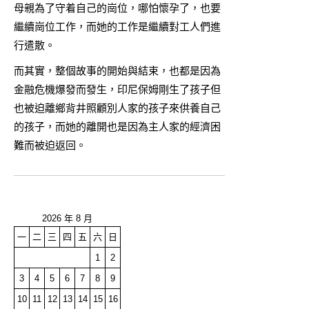
母親為了守着自己的崗位，哪怕懷孕了，也要
繼續崗位工作，而她的工作是繼續對工人們進
行遣散。
而其實，整個故事的開始與結束，也都是因為
金融危機爆發而發生，印尼保姆剛生了孩子但
也被迫離鄉背井照顧別人家的孩子來供養自己
的孩子，而她的離開也是因為主人家的經濟困
難而被迫返回。
2026 年 8 月
一
二
三
四
五
六
日
1
2
3
4
5
6
7
8
9
10
11
12
13
14
15
16