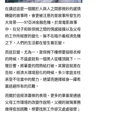
在講述這麼一個關於人與人之間那微妙的感情
轉變的故事時，會更被注意的是故事所發生的
大背景——97亞洲金融危機。於是電影故事
中，在兒子和新保姆之間的情感碰撞以及父母
的工作所經歷的變化，無不在暗示着經濟危機
之下，人們的生活都在發生着巨變。
而這巨變，尤為一，是保姆下樓想要撿晾衣桿
的時候，不遠處就有一個男人從樓頂跳下，一
聲巨響，將暑夏的悶熱給打破。其實這就是在
告知，經濟大環境惡化的時候，多少家庭支柱
承受不住當中的壓力，絕望而選擇縱身一躍希
冀逃避所有的厄難。
而關於這經濟蕭條的表現，更多的筆墨是通過
父母工作環境的改變作說明。父親的玻璃業務
做得愈加困難，想要找新工作卻又處處碰壁；