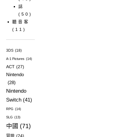
誌
(50)
聽音客
(11)
3DS
(18)
A-1 Pictures
(14)
ACT
(27)
Nintendo
(28)
Nintendo
Switch
(41)
RPG
(14)
SLG
(13)
中國
(71)
冒險
(24)