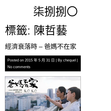
Skip
柒捌捌〇
to
content
標籤:
陳哲藝
經濟衰落時 – 爸媽不在家
Posted on
2015 年 5 月 31 日
| By
chequel
|
No comments