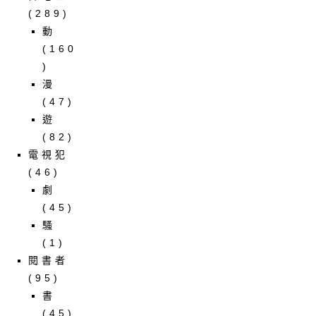
(289)
動
(160
)
漫
(47)
遊
(82)
電視犯
(46)
劇
(45)
騷
(1)
閱書者
(95)
書
(45)