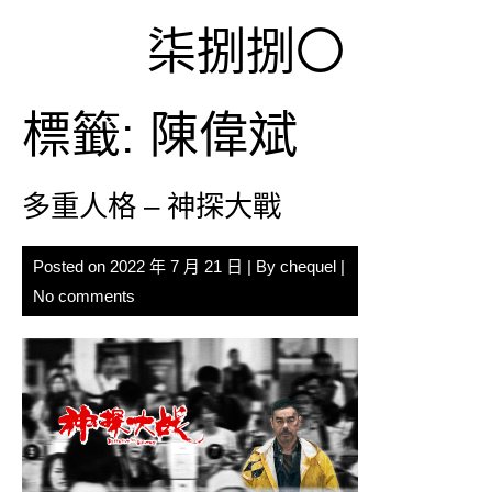
Skip
柒捌捌〇
to
content
標籤:
陳偉斌
多重人格 – 神探大戰
Posted on
2022 年 7 月 21 日
| By
chequel
|
No comments