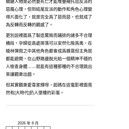
關鍵人物是必然要死亡才能堆叠襯托出反派的
惡魔心理，但到結尾反派的動作和角色心理變
得片面化了，就是完全爲了惡而惡，也就成了
為反轉而反轉的觀感了。
更別説裡面爲了製造驚險而鋪排的諸多不合理
橋段，孕婦從高處摔落可以安然化險爲夷，在
槍林彈雨之中其他角色都會成爲蜂窩但主角就
都能避開，在山野路邊脫光給一個精神不穩的
人檢查身體……就能有這種那種的不合理跳出
來讓觀衆出戲。
但其實觀衆愛韋家輝呀，起碼在這電影裡面竟
然有[大時代]扔人墜樓的彩蛋。
2026 年 8 月