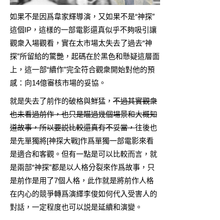
如果不是因爲韋家輝導演，又如果不是“神探”
這個IP，這樣的一部電影還真似乎不夠吸引讓
觀衆入場觀看，實在太市場太失去了過去“神
探”所留給的驚艷，起碼在於黑色和懸疑這層面
上，這一部“續作”完全符合觀衆開始對他的預
感：向14億審核市場的妥協。
就是失去了前作的破格與鮮猛，
不過其實觀衆
也未看過前作，也只是瞄過幾個場景和大概知
道故事，所以要説比較還真有不妥當，
往後也
是先單獨將[神探大戰]作爲單獨一部電影來看
是適合和客觀。但有一點是可以比較而言，就
是兩部“神探”都是以人格分裂來作爲故事，只
是前作是用了7個人格，此作就是將前作人格
在内心的競爭轉爲演繹李俊如何代入受害人的
對話，一定程度也可以説是延續和演變。