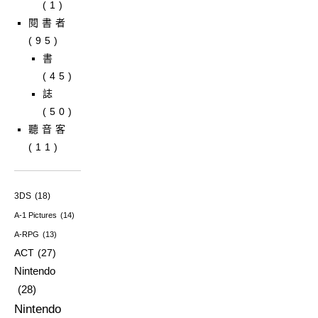
(1)
閱書者
(95)
書
(45)
誌
(50)
聽音客
(11)
3DS
(18)
A-1 Pictures
(14)
A-RPG
(13)
ACT
(27)
Nintendo
(28)
Nintendo