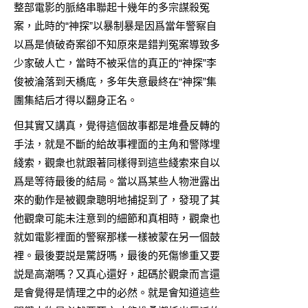
整部電影的脈絡串聯起十幾年的多宗謀殺冤
案，此時的“神探”以暴制暴是因爲當年警察自
以爲是偵破奇案卻不知原來是錯判冤案導致多
少家破人亡，當時不被采信的真正的“神探”李
俊被淪落到天橋底，多年失意最終在“神探”集
團集結后才得以翻身正名。
但其實又講真，覺得這個故事都是堆叠反轉的
手法，就是不斷的給故事裡面的主角和警隊埋
綫索，觀衆也就跟著同樣得到這些綫索來自以
爲是等待最後的結局。當以爲某些人物泄露出
來的動作是被觀衆聰明地捕捉到了，發現了其
他觀衆可能未注意到的細節和真相時，觀衆也
就如電影裡面的警察那樣一樣被蒙在另一個鼓
裡。最後要説是驚訝嗎，最後的死傷慘重又要
説是高潮嗎？又真心還好，起碼於觀衆而言還
是會覺得是情理之中的必然。就是會知道這些