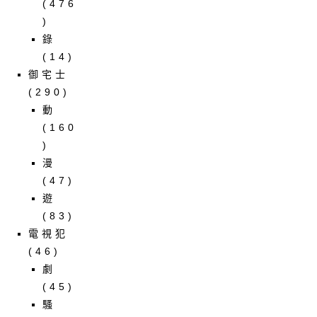
(476
)
錄
(14)
御宅士
(290)
動
(160
)
漫
(47)
遊
(83)
電視犯
(46)
劇
(45)
騷