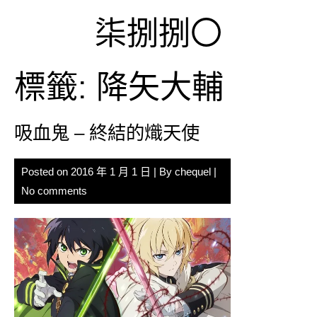
Skip
柒捌捌〇
to
content
標籤:
降矢大輔
吸血鬼 – 終結的熾天使
Posted on
2016 年 1 月 1 日
| By
chequel
|
No comments