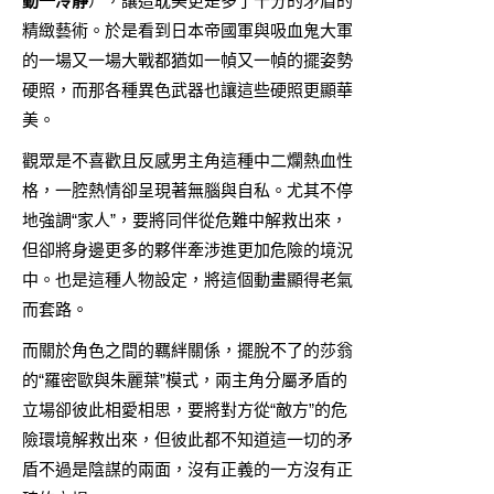
動一冷靜
），讓這耽美更是多了十分的矛盾的
精緻藝術。於是看到日本帝國軍與吸血鬼大軍
的一場又一場大戰都猶如一幀又一幀的擺姿勢
硬照，而那各種異色武器也讓這些硬照更顯華
美。
觀眾是不喜歡且反感男主角這種中二爛熱血性
格，一腔熱情卻呈現著無腦與自私。尤其不停
地強調“家人”，要將同伴從危難中解救出來，
但卻將身邊更多的夥伴牽涉進更加危險的境況
中。也是這種人物設定，將這個動畫顯得老氣
而套路。
而關於角色之間的羈絆關係，擺脫不了的莎翁
的“羅密歐與朱麗葉”模式，兩主角分屬矛盾的
立場卻彼此相愛相思，要將對方從“敵方”的危
險環境解救出來，但彼此都不知道這一切的矛
盾不過是陰謀的兩面，沒有正義的一方沒有正