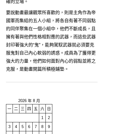
確的立場。
要說動畫最讓觀眾所喜歡的，則是主角作為帝
國軍而集結的五人小組，將各自有著不同弱點
的同伴聚集在一個小組中，他們不斷成長，且
擁有著與他們性格相對應的武器，而這些武器
封印著強大的“鬼”，能夠駕馭武器就必須要克
服鬼對自己內心軟弱的誘惑。成員為了獲得更
強大的力量，他們如何面對內心的弱點並將之
克服，是動畫開篇所積極鋪墊。
2026 年 8 月
一
二
三
四
五
六
日
1
2
3
4
5
6
7
8
9