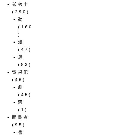
御宅士
(290)
動
(160
)
漫
(47)
遊
(83)
電視犯
(46)
劇
(45)
騷
(1)
閱書者
(95)
書