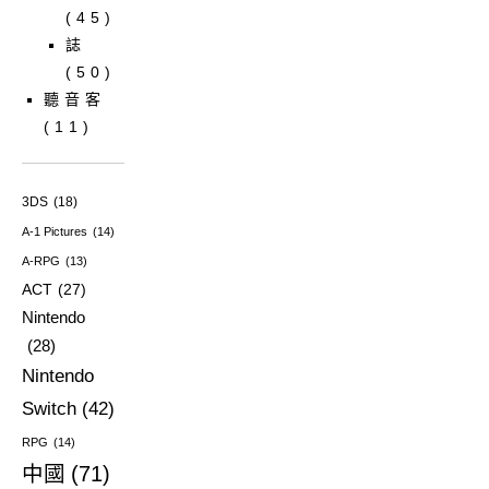
(45)
誌
(50)
聽音客
(11)
3DS
(18)
A-1 Pictures
(14)
A-RPG
(13)
ACT
(27)
Nintendo
(28)
Nintendo
Switch
(42)
RPG
(14)
中國
(71)