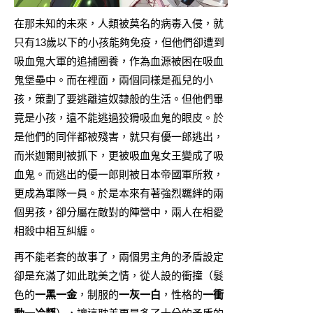
在那未知的未來，人類被莫名的病毒入侵，就
只有13歲以下的小孩能夠免疫，但他們卻遭到
吸血鬼大軍的追捕圈養，作為血源被困在吸血
鬼堡壘中。而在裡面，兩個同樣是孤兒的小
孩，策劃了要逃離這奴隸般的生活。但他們畢
竟是小孩，遠不能逃過狡猾吸血鬼的眼皮。於
是他們的同伴都被殘害，就只有優一郎逃出，
而米迦爾則被抓下，更被吸血鬼女王變成了吸
血鬼。而逃出的優一郎則被日本帝國軍所救，
更成為軍隊一員。於是本來有著強烈羈絆的兩
個男孩，卻分屬在敵對的陣營中，兩人在相愛
相殺中相互糾纏。
再不能老套的故事了，兩個男主角的矛盾設定
卻是充滿了如此耽美之情，從人設的衝撞（髮
色的
一黑一金
，制服的
一灰一白
，性格的
一衝