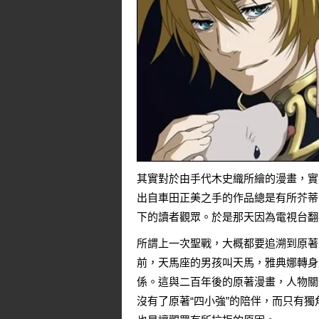
其實對於由手代木史織所繪的漫畫，實
出自車田正美之手的作品總是有所芥蒂
下的讀者觀眾。於是那天因為電視台翻
所謂上一次聖戰，大概都要追溯到原著
前，天馬座的男孩叫天馬，雅典娜轉身
係。這與二百年後的原著漫畫，人物關
沒有了原著“四小強”的陪伴，而只有