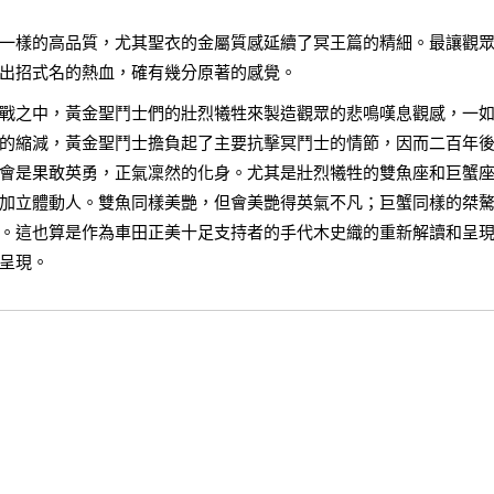
一樣的高品質，尤其聖衣的金屬質感延續了冥王篇的精細。最讓觀
出招式名的熱血，確有幾分原著的感覺。
戰之中，黃金聖鬥士們的壯烈犧牲來製造觀眾的悲鳴嘆息觀感，一
的縮減，黃金聖鬥士擔負起了主要抗擊冥鬥士的情節，因而二百年
會是果敢英勇，正氣凜然的化身。尤其是壯烈犧牲的雙魚座和巨蟹
加立體動人。雙魚同樣美艷，但會美艷得英氣不凡；巨蟹同樣的桀
。這也算是作為車田正美十足支持者的手代木史織的重新解讀和呈
呈現。