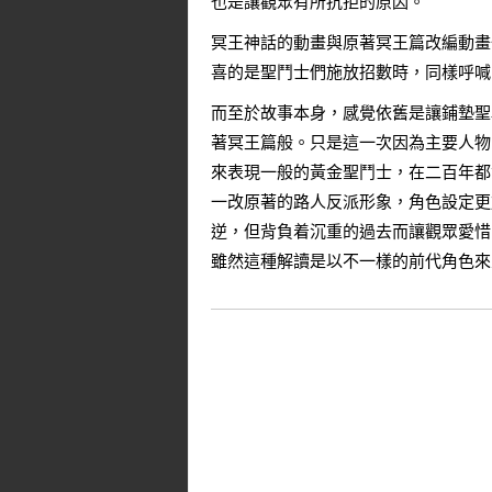
也是讓觀眾有所抗拒的原因。
冥王神話的動畫與原著冥王篇改編動畫
喜的是聖鬥士們施放招數時，同樣呼喊
而至於故事本身，感覺依舊是讓鋪墊聖
著冥王篇般。只是這一次因為主要人物
來表現一般的黃金聖鬥士，在二百年都
一改原著的路人反派形象，角色設定更
逆，但背負着沉重的過去而讓觀眾愛惜
雖然這種解讀是以不一樣的前代角色來