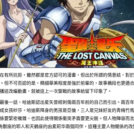
在有所抗拒，雖然都是官方認可的漫畫，但出於所謂的情意結，對
。但不可否認的是，精細華美程度是強於前輩的，故事橋段也更適
播這改編動畫，就被這上一次聖戰的故事給留下印象了。
最後一話，哈迪斯認出星矢曾經刺傷兩百年前的自己而引出。兩百
成女孩紗莎，哈迪斯降身的男孩是亞倫，三人是兄妹好友的青梅竹
係要緊密複雜，也因此使得關係衝突矛盾要更尖銳。但人物陣容而
獨角獸座的耶人和天鶴座的由素莉华兩個同伴，這種主要人物關係的改