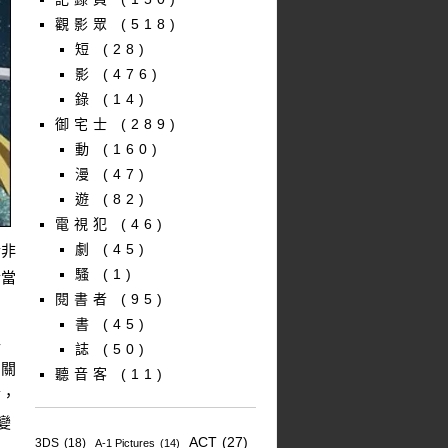
觀影眾
(518)
短
(28)
影
(476)
錄
(14)
御宅士
(289)
動
(160)
漫
(47)
遊
(82)
電視犯
(46)
劇
(45)
於非
騷
(1)
合當
閱書者
(95)
書
(45)
年
誌
(50)
馬關
聽音客
(11)
言，
變
ACT
(27)
3DS
(18)
A-1 Pictures
(14)