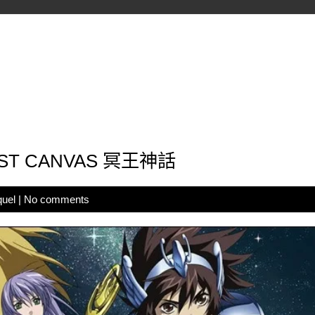
ST CANVAS 冥王神話
quel
|
No comments