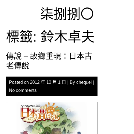
Skip
柒捌捌〇
to
content
標籤:
鈴木卓夫
傳說 – 故鄉重現：日本古
老傳說
Posted on
2012 年 10 月 1 日
| By
chequel
|
No comments