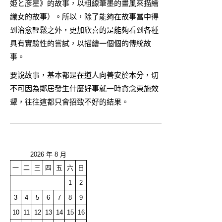
姫と彦星》的故事，以粗線筆墨的畫風來描繪
織女的故事）。所以，除了能夠在故事當中得
到治愈輕鬆之外，更加欣喜的是能夠看到各種
具有實驗性的嘗試，以描繪一個個的傳統故
事。
要說故事，基本都是在道人向善安於本分，切
不可因為鄰居發生什麼好事就一時貪念東施效
顰，往往這都只會招致不好的結果。
2026 年 8 月
一
二
三
四
五
六
日
1
2
3
4
5
6
7
8
9
10
11
12
13
14
15
16