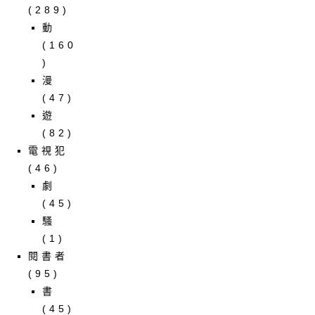
(289)
動
(160
)
漫
(47)
遊
(82)
電視犯
(46)
劇
(45)
騷
(1)
閱書者
(95)
書
(45)