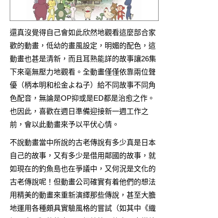
還真沒覺得自己會如此欣然地觀看這麼部合家
歡的動畫，低幼的畫風設定，明媚的配色，這
動畫也甚是清新，而且耳熟能詳的故事讓26集
下來毫無壓力地觀看。全動畫僅僅依靠兩位聲
優（柄本明和松金よね子）給不同故事不同角
色配音，無論是OP抑或是ED都是治愈之作。
也因此，喜歡在週日準備迎接新一週工作之
前，會以此動畫來予以平伏心情。
不說動畫當中所說的古老傳說有多少真是日本
自己的故事，又有多少是借用鄰國的故事，就
如現在的釣魚島也在爭議中，又何況是文化的
古老傳說呢！但動畫公司確實有着他們的想法
用精美的動畫來重新演繹那些傳說，甚至大膽
地運用各種頗具實驗風格的嘗試（如其中《織