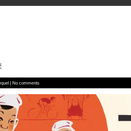
李
equel
|
No comments