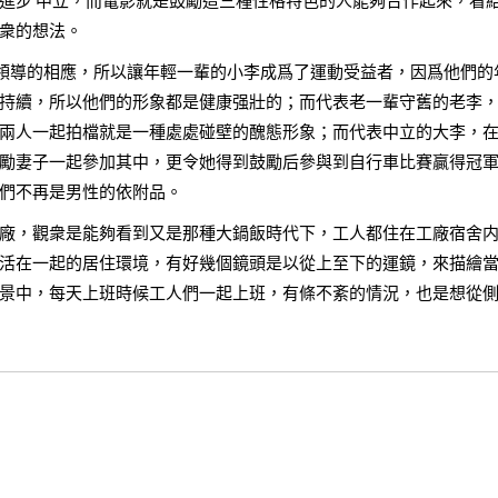
進步‘中立，而電影就是鼓勵這三種性格特色的人能夠合作起來，看
衆的想法。
黨領導的相應，所以讓年輕一輩的小李成爲了運動受益者，因爲他們的
持續，所以他們的形象都是健康强壯的；而代表老一輩守舊的老李
兩人一起拍檔就是一種處處碰壁的醜態形象；而代表中立的大李，
勵妻子一起參加其中，更令她得到鼓勵后參與到自行車比賽贏得冠
們不再是男性的依附品。
廠，觀衆是能夠看到又是那種大鍋飯時代下，工人都住在工廠宿舍
活在一起的居住環境，有好幾個鏡頭是以從上至下的運鏡，來描繪
景中，每天上班時候工人們一起上班，有條不紊的情況，也是想從