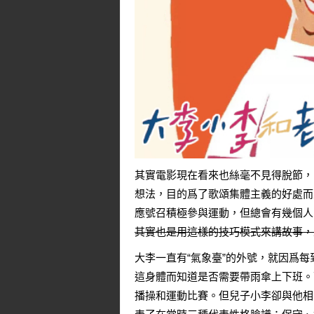
其實電影現在看來也絲毫不見得脫節，
想法，目的爲了歌頌集體主義的好處而
應號召積極參與運動，但總會有幾個人
其實也是用這樣的技巧模式來講故事，
大李一直有“氣象臺”的外號，就因爲
這身體而知道是否需要帶雨傘上下班。
播操和運動比賽。但兒子小李卻與他相