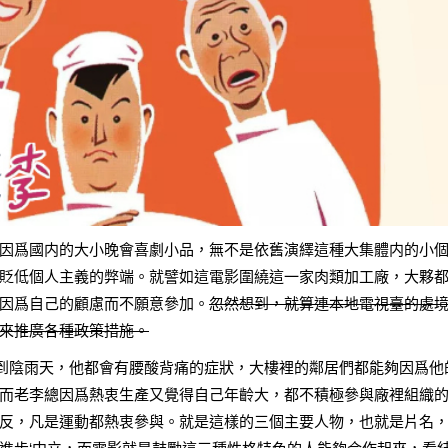
因爲國内的大小晚會喜劇小品，無不是依舊演繹這種大集體内的小
貶低個人主義的弊端。就譬如這電影圍繞這一家肉類加工廠，大夥
因爲自己的顧慮而不願意參加。
忽然想到，就算連本地電視臺的處
來推廣各種政策措施。
每到陰雨天，他都會有腰酸背痛的症狀，大樓裡的鄰居們都能夠因爲他
而老李總因爲熱衷生產又覺得自己年齡大，都不積極參與廠裡組織
反，凡是運動都熱衷參與。就是這樣的三個主要人物，也就是片名