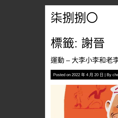
Skip
to
柒捌捌〇
content
標籤:
謝晉
運動 – 大李小李和老
Posted on
2022 年 4 月 20 日
| By
ch