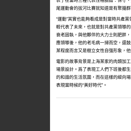
表了在當時三種代表性格臉譜：保守、
尾運動會的拔河比賽就知道是有聚攏群
“運動”其實也能夠看成是對當時共產
輕代表了未來，也就是對共產黨領導的
衰老固執，與他夥伴的大力士則肥胖，
應領導後，他的老毛病一掃而空，還鼓
某程度而言又是樹立女性自强形象，他
電影的故事背景是上海某家的肉類加工
場景設計。爲了表現工人們下班後都生
的和諧的生活氛圍，而在這樣的縱向場
表現當時候的“美好時代”。