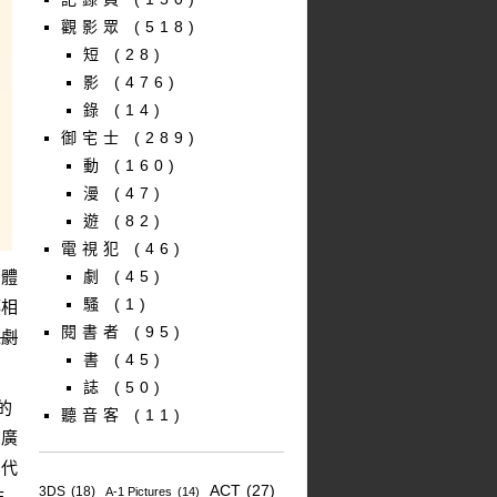
觀影眾
(518)
短
(28)
影
(476)
錄
(14)
御宅士
(289)
動
(160)
漫
(47)
遊
(82)
電視犯
(46)
個體
劇
(45)
騷
(1)
都相
閱書者
(95)
境劇
書
(45)
誌
(50)
的
聽音客
(11)
的廣
，代
ACT
(27)
3DS
(18)
A-1 Pictures
(14)