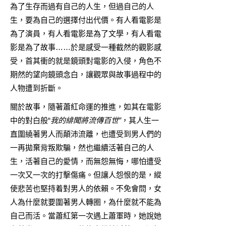
為了生存而過有自己的人生，但過自己的人
生，要為自己的選擇付出代價。有人看電影是
為了演員，有人看電影是為了文學，有人看電
影是為了故事……於是感受一種截然的觀影感
受，首其衝的就是鏡頭對電影的入侵，角色不
期然的望向鏡頭念白，讓觀眾與故事過程中的
人物遭到折斷。
關於故事，隨著蕭紅命運的推進，如其在電影
中的對白般“
我的緋聞將流傳百世”
，其人生一
直圍繞著男人而顛沛流離，也遭受到男人們的
一再拋棄背叛欺騙，然也繼續活著自己的人
生，活著自己的愛情，而無怨無悔，哪怕遭受
一次又一次的打擊傷痛。但讓人怨恨的是，縱
使悲苦也堅持着對男人的依賴。不免會問，女
人為什麼就要圍著男人轉圈，為什麼就不能為
自己而活。當蕭紅第一次遇上蕭軍時，她說她