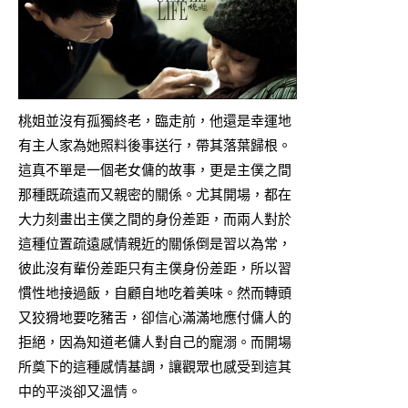
桃姐並沒有孤獨終老，臨走前，他還是幸運地
有主人家為她照料後事送行，帶其落葉歸根。
這真不單是一個老女傭的故事，更是主僕之間
那種既疏遠而又親密的關係。尤其開場，都在
大力刻畫出主僕之間的身份差距，而兩人對於
這種位置疏遠感情親近的關係倒是習以為常，
彼此沒有輩份差距只有主僕身份差距，所以習
慣性地接過飯，自顧自地吃着美味。然而轉頭
又狡猾地要吃豬舌，卻信心滿滿地應付傭人的
拒絕，因為知道老傭人對自己的寵溺。而開場
所奠下的這種感情基調，讓觀眾也感受到這其
中的平淡卻又溫情。