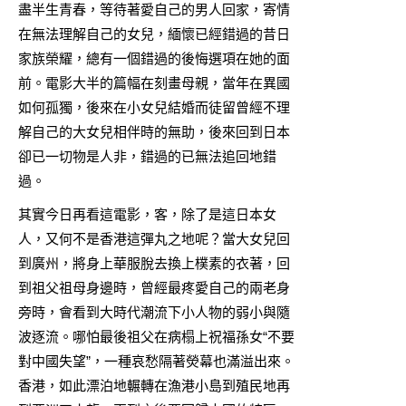
盡半生青春，等待著愛自己的男人回家，寄情
在無法理解自己的女兒，緬懷已經錯過的昔日
家族榮耀，總有一個錯過的後悔選項在她的面
前。電影大半的篇幅在刻畫母親，當年在異國
如何孤獨，後來在小女兒結婚而徒留曾經不理
解自己的大女兒相伴時的無助，後來回到日本
卻已一切物是人非，錯過的已無法追回地錯
過。
其實今日再看這電影，客，除了是這日本女
人，又何不是香港這彈丸之地呢？當大女兒回
到廣州，將身上華服脫去換上樸素的衣著，回
到祖父祖母身邊時，曾經最疼愛自己的兩老身
旁時，會看到大時代潮流下小人物的弱小與隨
波逐流。哪怕最後祖父在病榻上祝福孫女“不要
對中國失望”，一種哀愁隔著熒幕也滿溢出來。
香港，如此漂泊地輾轉在漁港小島到殖民地再