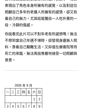
表現出了角色本身所擁有的感覺，以及對這位
照顧自己多年的老傭人所擁有的感情，卻又有
着自己的無力。尤其結尾獨自一人吃外賣的一
段，冷靜的傷感。
你說看完此片可以不對年老有所感想嗎！無法
不想到當自己年邁不堪時，卻發現身邊無人照
料，靠着自己艱難生活。又抑或在療養院等待
死亡的來臨，無法再說尊嚴地接受一切照顧與
善意。
2026 年 8 月
一
二
三
四
五
六
日
1
2
3
4
5
6
7
8
9