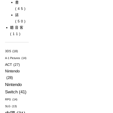
書
(45)
誌
(50)
聽音客
(11)
3DS
(18)
A-1 Pictures
(14)
ACT
(27)
Nintendo
(28)
Nintendo
Switch
(41)
RPG
(14)
SLG
(13)