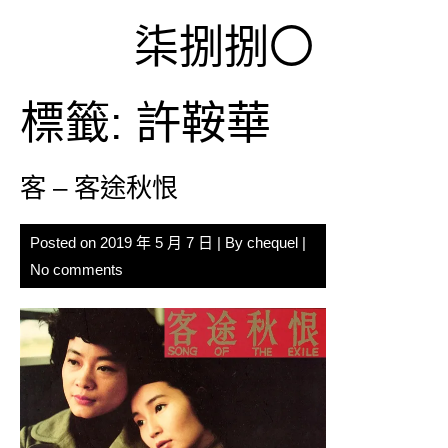
Skip
柒捌捌〇
to
content
標籤:
許鞍華
客 – 客途秋恨
Posted on
2019 年 5 月 7 日
| By
chequel
|
No comments