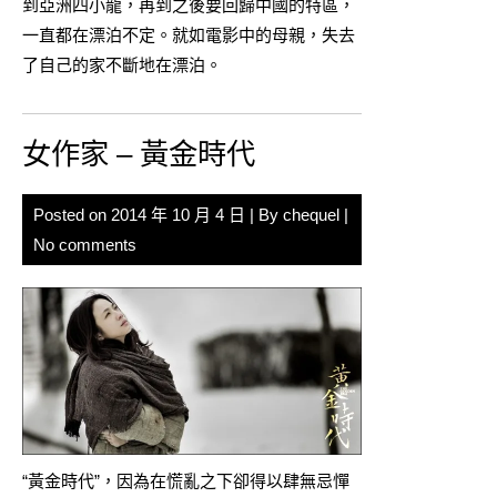
到亞洲四小龍，再到之後要回歸中國的特區，
一直都在漂泊不定。就如電影中的母親，失去
了自己的家不斷地在漂泊。
女作家 – 黃金時代
Posted on
2014 年 10 月 4 日
| By
chequel
|
No comments
“黃金時代”，因為在慌亂之下卻得以肆無忌憚