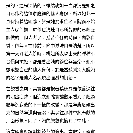
是的，這是溫情的。雖然桃姐一直都清楚知道
自己作為這個家庭裡的傭人身份，所以她都一
直保持着這距離，於是她要求住老人院而不給
主人家負擔。羅傑也清楚自己所能做的已經應
該做的。但人老了，孤苦伶仃的時候，顧影自
憐，卻無人在膝前，箇中滋味自是清楚。所以
第一天到老人院時，桃姐所表現出來的種種不
習慣與抗拒，都是看出她的徬徨與無奈。她不
想承認自己的傭人身份，於是當聽到別人說她
的名字是傭人名表現出強烈的憤怒。
在觀看之前，其實都是抱著葉德嫻是依舊過往
的演出痕跡，但這次她確實讓觀眾看到了經過
數年沉寂後的不一樣的改變，那是年歲磨礪出
來的自然年邁與衰弱。與以往那種單純奉獻的
片面形象不同了，她的樂觀也擁有了情緒。
這次確實應該對劉德華的演出片言數字，確實