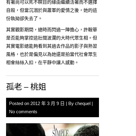
有著尚可以死不瞑目的緣由繼續活著而不選擇
自殺，但當沉溺於與蕭軍的愛情之後，她的這
份執拗卻失去了。
其實觀影期間，總時而閃過一陣擔心，許鞍華
是否能夠掌控這壯闊波瀾的大時代眾生相。但
其實電影總能夠看到其過去作品的影子與熟習
風格，也於是偏見以為她還是拍當代社會眾生
相會絲絲入扣，在平靜中讓人感動。
孤老 – 桃姐
Posted on
2012 年 3 月 9 日
| By
chequel
|
No comments