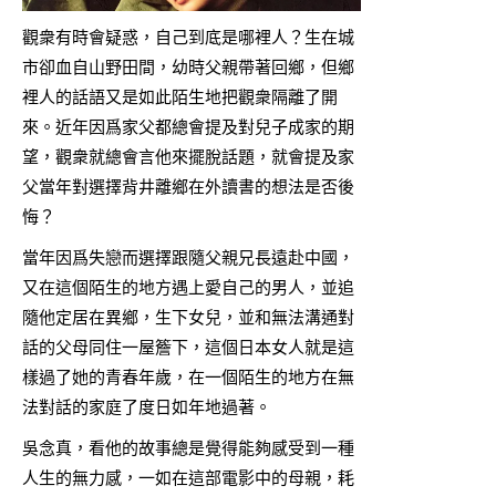
觀衆有時會疑惑，自己到底是哪裡人？生在城
市卻血自山野田間，幼時父親帶著回鄉，但鄉
裡人的話語又是如此陌生地把觀衆隔離了開
來。近年因爲家父都總會提及對兒子成家的期
望，觀衆就總會言他來擺脫話題，就會提及家
父當年對選擇背井離鄉在外讀書的想法是否後
悔？
當年因爲失戀而選擇跟隨父親兄長遠赴中國，
又在這個陌生的地方遇上愛自己的男人，並追
隨他定居在異鄉，生下女兒，並和無法溝通對
話的父母同住一屋簷下，這個日本女人就是這
樣過了她的青春年歲，在一個陌生的地方在無
法對話的家庭了度日如年地過著。
吳念真，看他的故事總是覺得能夠感受到一種
人生的無力感，一如在這部電影中的母親，耗