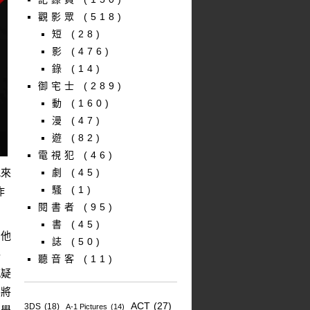
觀影眾
(518)
短
(28)
影
(476)
錄
(14)
御宅士
(289)
動
(160)
漫
(47)
遊
(82)
電視犯
(46)
找來
劇
(45)
騷
(1)
作
閱書者
(95)
書
(45)
向他
誌
(50)
洛
聽音客
(11)
感疑
要將
ACT
(27)
3DS
(18)
A-1 Pictures
(14)