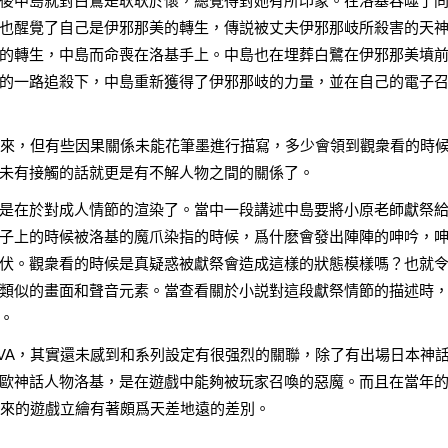
後中島就對白鷺是耿耿於懷，總覺得對她有所印象。在洛基吞噬了
也醒覺了自己是伊邪那美的轉生，傳説被丈夫伊邪那岐所殺害的天
的轉生，中島而命喪在洛基手上。中島也在埋葬白鷺在伊邪那美墳
的一路追殺下，中島重新獲得了伊邪那岐的力量，並在自己的電子
出來，但有些因果關係未能花筆墨進行描寫，多少會領到觀衆看的時
未有接觸的話就更是有不解人物之間的關係了。
是在於對成人情節的渲染了。當中一段講述中島要將小原老師獻祭
子上的時候被洛基的魔爪染指的時候，爲什麽會發出陣陣的呻吟，
伏。觀衆看的時候是真疑惑被獻祭會造成這樣的狀態模樣嗎？也就
類似的畫面和聲音元素。當查看關於小説對這段獻祭情節的描述時
。
VA，其實還未感到和系列設定有很强烈的關聯，除了有出場日本神
歐神話人物洛基，是在遊戲中能夠被玩家召喚的惡魔。而且在當年
後來的遊戲立繪有著頗爲天差地遠的差別。