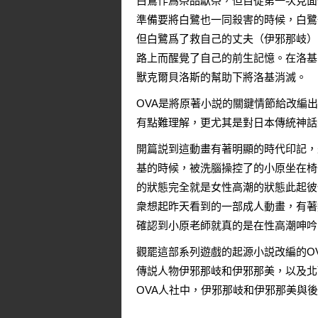
白鷺作爲祭品獻祭，但自從第一次見面
準備要將白鷺也一同殺害的時候，白鷺
但白鷺爲了救自己的丈夫（伊邪那岐）
路上而醒覺了自己的前生記憶。在洛基
獸克爾貝洛斯的幫助下將洛基消滅。
OVA是將原著小説的關鍵情節給改編
有點難理解，更尤其是對日本傳統神話
開篇説到這動畫有著明顯的時代印記，
基的時候，被洗腦操控了的小原坐在椅
的狀態完全就是女性高潮的狀態此起彼
衆想起昨天看到的一部成人動畫，有著
確認到小原老師就真的是在性高潮呻吟
觀罷這部系列遊戲的起源小説改編的O
傳説人物伊邪那岐和伊邪那美，以及北
OVA人社中，伊邪那岐和伊邪那美與