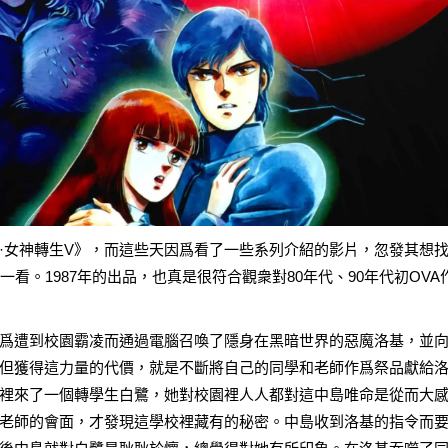
·女神轉生V》，而這些天因爲看了一些系列介紹的影片，忽發其想
看。1987年的出品，也真是很符合觀衆對80年代、90年代初OVA
爲遭到校園霸凌而通過電腦召喚了隱身在黑暗世界的惡魔洛基，並
但獲得這力量的代價，就是不斷將自己的同學和老師作爲祭品獻給
裡來了一個轉學生白鷺，她對校園裡人人都對這中島唯命是從而大
老師的會面，才發現這學校裡藏有的秘密。中島收到洛基的指令而