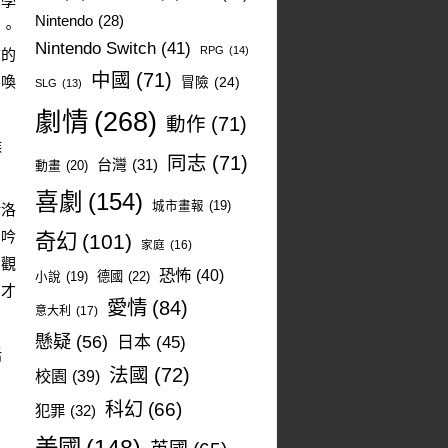
同學
Nintendo
(28)
神。
Nintendo Switch
(41)
RPG
(14)
前的
中國
(71)
召喚
冒險
(24)
SLG
(13)
劇情
(268)
動作
(71)
候
同志
(71)
台灣
(31)
動畫
(20)
喜劇
(154)
城市畫報
(19)
給洛
呻吟
奇幻
(101)
家庭
(16)
令觀
恐怖
(40)
德國
(22)
小說
(19)
，才
愛情
(84)
意大利
(17)
懸疑
(56)
日本
(45)
話
法國
(72)
校園
(39)
的
科幻
(66)
犯罪
(32)