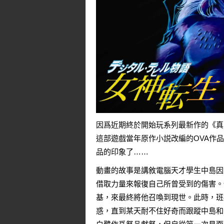
因爲近期終於開始玩系列最新作的《真
這部遊戲當年原作小説改編的OVA作品一
品的印象了……
動畫的故事是講敘電腦天才學生中島因
借取力量來報復自己所曾受到的傷害。
基，來最終將他召喚到現世。此時，班
惑，直到某天耐不住好奇而跟蹤中島和