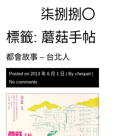
Skip
柒捌捌〇
to
content
標籤:
蘑菇手帖
都會故事 – 台北人
Posted on
2013 年 6 月 1 日
| By
chequel
|
No comments