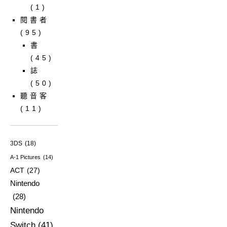
(1)
閱書者
(95)
書
(45)
誌
(50)
聽音客
(11)
3DS
(18)
A-1 Pictures
(14)
ACT
(27)
Nintendo
(28)
Nintendo
Switch
(41)