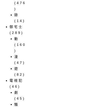
(476
)
錄
(14)
御宅士
(289)
動
(160
)
漫
(47)
遊
(82)
電視犯
(46)
劇
(45)
騷