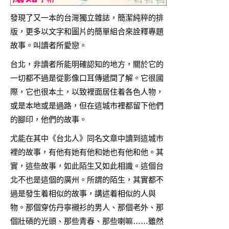
發現了又一本的台灣獨立雜誌，簡潔純粹的排
版，更多以文字和圖片的簡單組合來詮釋專題
故事。叫讀者所愛戀。
台北，非讀者所能明確認知的地方，關於它的
一切都不過是從影像口耳傳遞間了解。它很國
際，它也很本土，以致裡面居住着各色人物，
或是本地或是過路，但在這城市裡都留下他們
的腳印，他們的故事。
尤能在其中《台北人》同名文章中讀到這城市
裡的故事，有他有她有他和她也有他和他。其
實，這些故事，如此陌生又如此相識。這個台
北不也是這個的廣州。所謂的陌生，其實都不
過是發生着相似的故事，講述着相似的人與
物。那個穿仿丹寧襯衫的男人、那個老外、那
個壯碩的光頭、那些青春、那些喇嘛……雖然