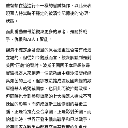
監督想在這進行不一樣的嘗試操作，以此來表
現蓋吉特當時不穩定的被清空記憶後的“心理”
狀態。
而此番動畫帶給觀衆更多的思考，是關於戰
爭、仇恨和AI人工智能。
觀衆不確定原著漫畫的原著漫畫是否帶有政治
立場的，但從如今觀感而言，觀衆解讀到是對
美國“正義”的聲討。波斯王國國王本是想依靠
實驗機器人來創造一個能夠讓中亞沙漠變成綠
葉如茵的土地，但卻被造謠成違反國際條約欺
壓機器人的獨裁國家，也因此而被推翻政權，
但同時也令到參與鎮壓的七大機器人造成不可
挽回的影響。而造成波斯王國慘劇的幕後主
腦，正是特拉克亞合衆國，正是影射美國。而
恰逢此時，世界正發生俄烏戰爭和巴以戰爭，
歐美國家在戰爭中都有充當某程度的角色作