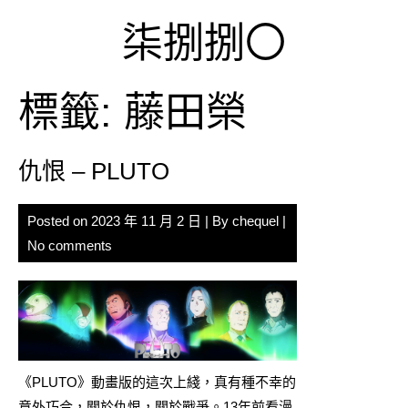
Skip
柒捌捌〇
to
content
標籤:
藤田榮
仇恨 – PLUTO
Posted on
2023 年 11 月 2 日
| By
chequel
|
No comments
《PLUTO》動畫版的這次上綫，真有種不幸的
意外巧合，關於仇恨，關於戰爭。13年前看
漫