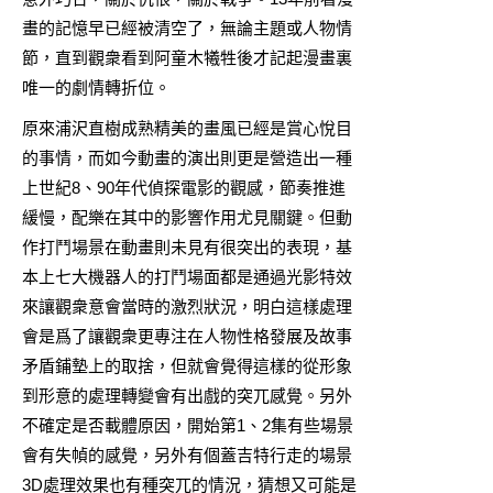
畫
的記憶早已經被清空了，無論主題或人物情
節，直到觀衆看到阿童木犧牲後才記起漫畫裏
唯一的劇情轉折位。
原來浦沢直樹成熟精美的畫風已經是賞心悅目
的事情，而如今動畫的演出則更是營造出一種
上世紀8、90年代偵探電影的觀感，節奏推進
緩慢，配樂在其中的影響作用尤見關鍵。但動
作打鬥場景在動畫則未見有很突出的表現，基
本上七大機器人的打鬥場面都是通過光影特效
來讓觀衆意會當時的激烈狀況，明白這樣處理
會是爲了讓觀衆更專注在人物性格發展及故事
矛盾鋪墊上的取捨，但就會覺得這樣的從形象
到形意的處理轉變會有出戲的突兀感覺。另外
不確定是否載體原因，開始第1、2集有些場景
會有失幀的感覺，另外有個蓋吉特行走的場景
3D處理效果也有種突兀的情況，猜想又可能是