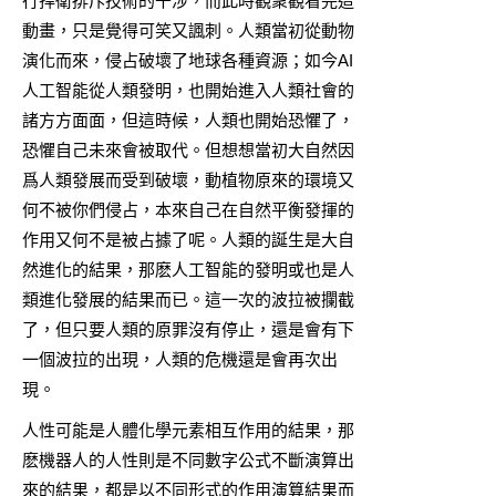
行捍衛排斥技術的干涉，而此時觀衆觀看完這
動畫，只是覺得可笑又諷刺。人類當初從動物
演化而來，侵占破壞了地球各種資源；如今AI
人工智能從人類發明，也開始進入人類社會的
諸方方面面，但這時候，人類也開始恐懼了，
恐懼自己未來會被取代。但想想當初大自然因
爲人類發展而受到破壞，動植物原來的環境又
何不被你們侵占，本來自己在自然平衡發揮的
作用又何不是被占據了呢。人類的誕生是大自
然進化的結果，那麽人工智能的發明或也是人
類進化發展的結果而已。這一次的波拉被攔截
了，但只要人類的原罪沒有停止，還是會有下
一個波拉的出現，人類的危機還是會再次出
現。
人性可能是人體化學元素相互作用的結果，那
麽機器人的人性則是不同數字公式不斷演算出
來的結果，都是以不同形式的作用演算結果而