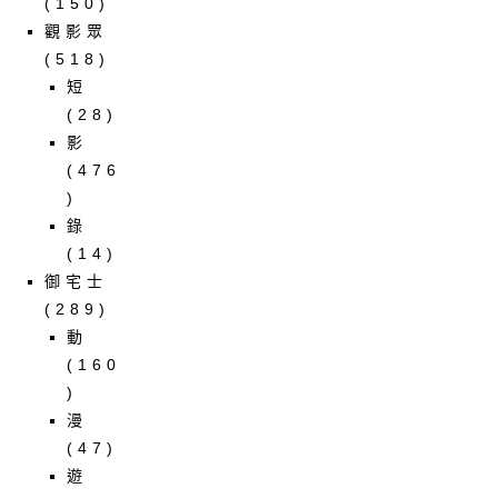
(150)
觀影眾
(518)
短
(28)
影
(476
)
錄
(14)
御宅士
(289)
動
(160
)
漫
(47)
遊