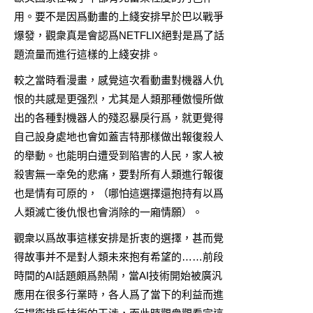
用。要不是因爲動畫的上綫安排早於巴以戰爭
爆發，觀衆真是會認爲NETFLIX絕對是爲了話
題流量而進行這樣的上綫安排。
較之當時看漫畫，感覺這次看動畫對機器人仇
恨的共感是更强烈，尤其是人類那種傲慢所做
出的各種對機器人的殘忍暴戾行爲，就更覺得
自己設身處地也會如蓋吉特那樣做出報復殺人
的舉動。也能明白遭受到陷害的人民，家人被
殺害無一幸免的悲痛，要對所有人類進行報復
也是情有可原的，（哪怕這選擇還抱持有以爲
人類滅亡後仇恨也會消除的一廂情願）。
觀衆以爲故事這樣安排是折衷的選擇，甚而覺
得故事并不是對人類未來抱有希望的……前段
時間的AI話題頗爲熱鬧，當AI技術開始被廣汎
應用在很多行業時，各人爲了當下的利益而進