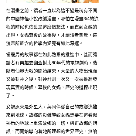
在漫畫之前，讀者一直以為這不過是稍有不同
的中國神怪小說改編漫畫，哪怕在漫畫3/4的進
程的時候也依舊是這麼個想法，而直到女媧的
出現，女媧背後的故事後，才讓讀者驚覺，這
漫畫所飽含的哲學內涵竟有如此深邃。
當殷周的故事都在如此熟悉的推進中，甚而讓
讀者有興趣去翻查對比90年代的電視劇時，後
隨着仙界大戰的開始結束，大量的人物出現而
又被封神之後，封神計劃一次又一次被推翻發
現真實的時候，幕後的女媧，歷史的道標出現
了。
女媧原來是外星人，與同伴從自己的故鄉逃難
來到地球。故鄉的災難導致女媧想要在這看似
熟悉的地球上重演故鄉的一切，糾正故鄉的錯
誤，而開始導向着她所理想的世界歷史，無論