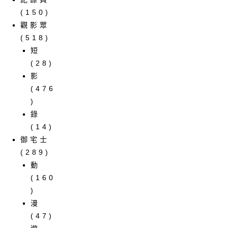
(150)
觀影眾
(518)
短
(28)
影
(476
)
錄
(14)
御宅士
(289)
動
(160
)
漫
(47)