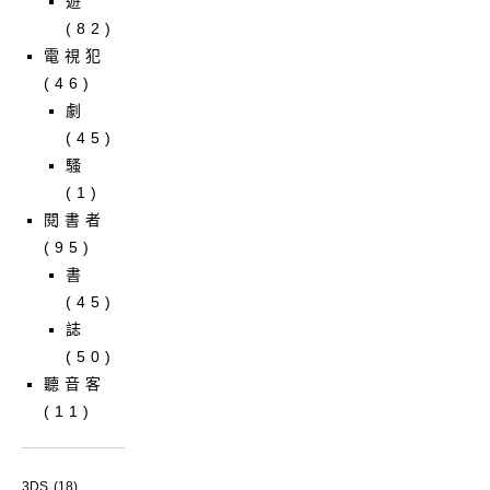
遊
(82)
電視犯
(46)
劇
(45)
騷
(1)
閱書者
(95)
書
(45)
誌
(50)
聽音客
(11)
3DS
(18)