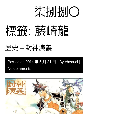
Skip
柒捌捌〇
to
content
標籤:
藤崎龍
歷史 – 封神演義
Posted on
2014 年 5 月 31 日
| By
chequel
|
No comments