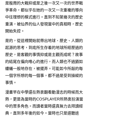
是殷周的大戰抑或是之後一次又一次的世界戰
爭革命，都似乎在她的一次又一次重複的導向
中往理想的模式進行。直到不知第幾次的歷史
重演，被仙界的仙人發現當中的真相時，歷史
開始失控。
是的，從這裡開始就帶出地球、歷史、人類的
起源的思考，到底所生存着的地球所經歷過的
歷史，是客觀的事情抑或是主觀而成呢？故事
的結尾在偏向唯心的進行，而人類也不過猶如
螻蟻一般地存在，被擺弄。可能如今所敲的每
一個字所想的每一個事，都不過是受到操縱的
事情。
漫畫早在中學還在熱衷翻看動漫志的時候而大
熱，更是為當時的COSPLAYER所熱衷扮演當
中的眾多角色。而讀者當時還真無力去拜讀經
典，直到多年後的如今。當時也只是道聽途