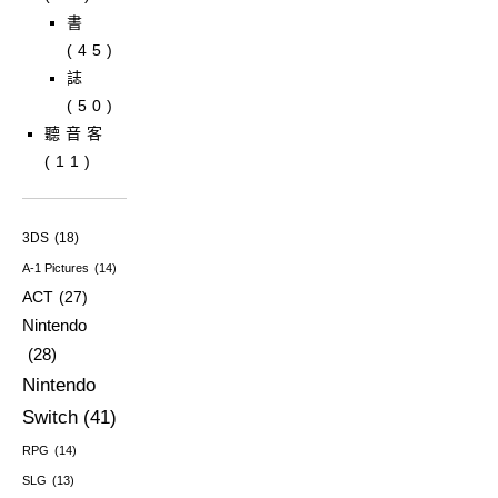
書
(45)
誌
(50)
聽音客
(11)
3DS
(18)
A-1 Pictures
(14)
ACT
(27)
Nintendo
(28)
Nintendo
Switch
(41)
RPG
(14)
SLG
(13)