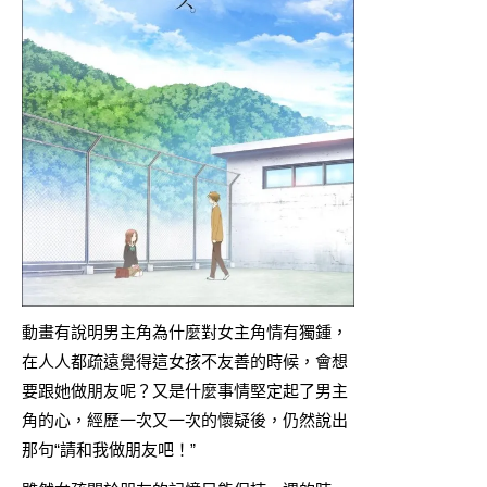
動畫有說明男主角為什麼對女主角情有獨鍾，
在人人都疏遠覺得這女孩不友善的時候，會想
要跟她做朋友呢？又是什麼事情堅定起了男主
角的心，經歷一次又一次的懷疑後，仍然說出
那句“請和我做朋友吧！”