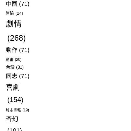
中國
(71)
冒險
(24)
劇情
(268)
動作
(71)
動畫
(20)
台灣
(31)
同志
(71)
喜劇
(154)
城市畫報
(19)
奇幻
(101)