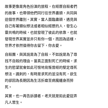
故事更像是角色扮演的旅程，在經歷自殺者們
的故事，也帶領他們同行往世界盡頭，共同與
這個世界離別。其實，當人面臨盡頭，遇見與
自己有著類似想法或者相似經歷的人，發生心
靈共鳴的時候，也就發現了彼此的依靠，也就
發現世界其實並非只有你一個，而因為這樣，
世界才依然值得你去留下，你去愛。
自殺團，與其說是為了自殺，不如說是為了尋
找不自殺的理由。當真正面對死亡的時候，求
生的慾望就會如此可恨地背叛曾經的堅定尋死
想法。諷刺的，有時是求死的並沒有死，欲生
的卻因為長期因為生活折磨至病魔纏身而猝
死。
其實，也一再告訴讀者，老天就是如此愛捉弄
凡人眾生。