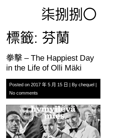
Skip
柒捌捌〇
to
content
標籤:
芬蘭
拳擊 – The Happiest Day
in the Life of Olli Mäki
Posted on
2017 年 5 月 15 日
| By
chequel
|
No comments