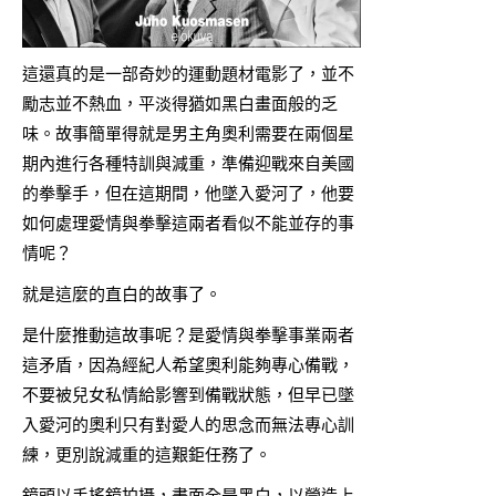
這還真的是一部奇妙的運動題材電影了，並不
勵志並不熱血，平淡得猶如黑白畫面般的乏
味。故事簡單得就是男主角奧利需要在兩個星
期內進行各種特訓與減重，準備迎戰來自美國
的拳擊手，但在這期間，他墜入愛河了，他要
如何處理愛情與拳擊這兩者看似不能並存的事
情呢？
就是這麼的直白的故事了。
是什麼推動這故事呢？是愛情與拳擊事業兩者
這矛盾，因為經紀人希望奧利能夠專心備戰，
不要被兒女私情給影響到備戰狀態，但早已墜
入愛河的奧利只有對愛人的思念而無法專心訓
練，更別說減重的這艱鉅任務了。
鏡頭以手搖鏡拍攝，畫面全是黑白，以營造上