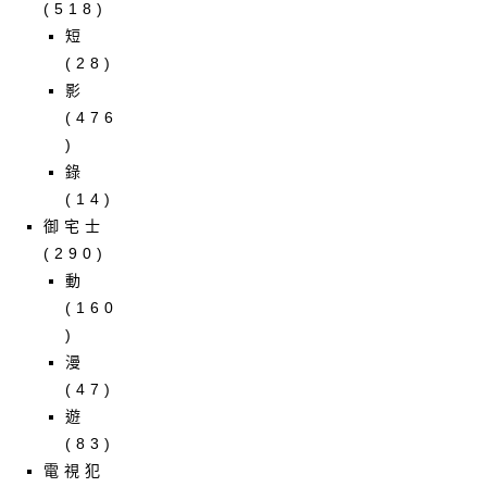
(518)
短
(28)
影
(476
)
錄
(14)
御宅士
(290)
動
(160
)
漫
(47)
遊
(83)
電視犯