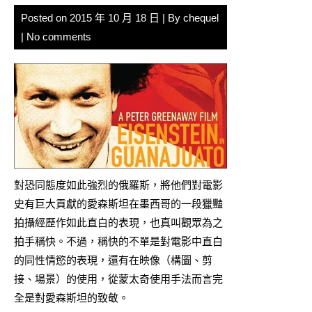
Posted on
2015 年 10 月 18 日
| By
chequel
|
No comments
對恐同態度如此強烈的俄羅斯，將他們對電影
史有巨大貢獻的愛森斯坦在墨西哥的一段獵豔
拍攝經歷作如此直白的表現，也真叫觀眾為之
拍手稱快。不過，稱快的不單是對電影中直白
的同性情慾的表現，還有在映像（構圖、剪
接、場景）的使用，從蒙太奇使用手法而言完
全是對愛森斯坦的致敬。