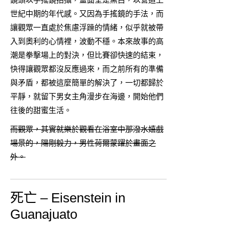
世紀中期的年代感。又因為手搖鏡的手法，而
讓觀眾一直處於焦慮浮躁的情緒，似乎就被帶
入到奧利的心情裡，波動不穩。本來故事的高
潮是拳擊場上的對決，但比賽卻快速的結束，
快得讓觀眾都沒反應過來，而之前所有的準備
與矛盾，都被這麼簡單的解決了，一切都歸於
平靜，就留下男女主角漫步在海邊，開始他們
往後的甜蜜生活。
而觀眾，其實就樂於觀看在浴室中那潑水嬉戲
場景的，陽剛毅力，男性荷爾蒙躍於畫面之
外。
死亡 – Eisenstein in
Guanajuato