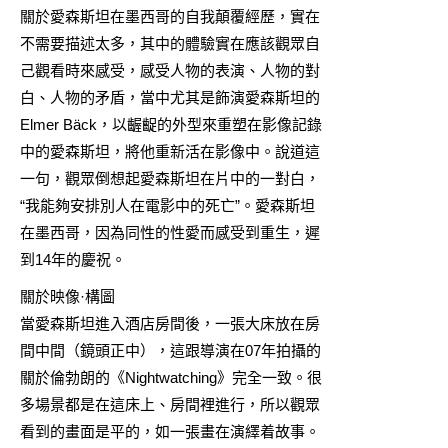
關於愛森斯坦在墨西哥的自我顛覆經歷，實在
不需要描述太多，其中的體驗實在應該觀眾自
己觀看時來感受，感受人物的表演、人物的對
白、人物的矛盾，當中尤其是飾演愛森斯坦的
Elmer Bäck，以齷齪的外型來重塑在影像記錄
中的愛森斯坦，將他重新活在影像中。說道這
一句，觀眾倒想起愛森斯坦在片中的一對白，
“我能夠安排別人在電影中的死亡”。愛森斯坦
在墨西哥，因為同性的性愛而感受到重生，遲
到14年的慶祝。
關於映像·構圖
當愛森斯坦進入酒店房間後，一張大床放在房
間中間（鏡頭正中），這跟導演在07年拍攝的
關於倫勃朗的《Nightwatching》完全一致。很
多場景都是在這床上、房間裡進行，所以觀眾
看到的畫面是平的，如一張畫在演繹着故事。