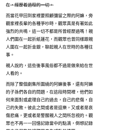
在，經歷着過程的一切。
而當花甲回到家裡要照顧彌留之際的阿嫲，旁
觀家裡長輩的各種爭吵時，觀眾真是有著如此
強烈的共鳴，這一切不都是所曾經歷過嗎！親
人們圍在一起折紙蓮花，而觀眾也曾同樣跟親
人圍在一起折金銀，聊起親人在世時的各種往
事。
親人說的，這些後事風俗都不過是做來給在世
人看的。
而除了整個劇集所圍繞的阿嫲後事，還有阿嫲
的子孫們各自的問題，在這段時間裡，他們如
何來面對或處理自己的過去，自己的悲傷，自
己的失敗。彼此之間或者是逗樂，又或者是哀
傷悲痛，更或者是警醒親人之間所忽視的。觀
眾也不再一一回憶記錄當中的點滴，倒想記錄