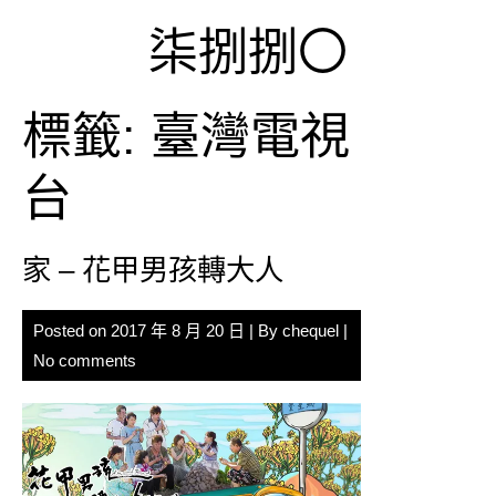
Skip
柒捌捌〇
to
content
標籤:
臺灣電視
台
家 – 花甲男孩轉大人
Posted on
2017 年 8 月 20 日
| By
chequel
|
No comments