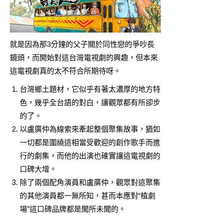
就是因為那3分鐘的父子關於同性戀的爭吵長
鏡頭，而開始對這台灣電視劇的興趣，但本來
這電視劇真的太不符合所期待呀。
台灣鄉土題材，它似乎有著太濃厚的地方特
色，幾乎全台語的對白，讓觀眾都有所卻步
的了。
以盧廣仲為線索來牽起整個聚集故事，猶如
一切都是圍繞這相當受歡迎的創作歌手而進
行的劇集，而他的出演也確實讓這電視劇的
口碑大增。
除了兩個配角演員和盧廣仲，觀眾對這聚集
的其他演員都一無所知，甚而本應對“植劇
場”這口碑品牌都是聞所未聞的。