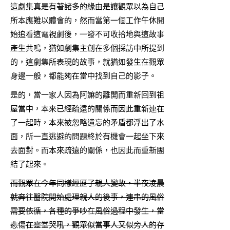
這劇集真是有著諸多的緣由是讓觀眾以為自己
所本應難以體會的，然而當第一個工作午休開
始追看這電視劇後，一發不可收拾地與這故事
產生共鳴，猶如劇集主創在多個採訪中所提到
的，這劇集所表現的故事，就猶如發生在觀眾
身邊一般，都能夠在當中找到自己的影子。
是的，當一家人因為阿嫲的離開而重新回到祖
屋當中，本來已經疏遠的關係而因此重新連在
了一起時，本來被忽略遺忘的矛盾都浮出了水
面，所一直逃避的問題終於有機會一起坐下來
去面對。而本來疏遠的關係，也因此而重新團
結了起來。
而觀眾在今年同樣經歷了親人變故，半夜凌晨
就奔往醫院開始處理親人的後事，連串的風俗
需要依循，各種的爭吵在風俗過程中發生，當
悲傷在靈堂哭吼，觀眾似當事人又似旁人的存