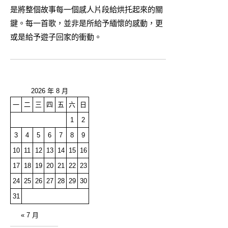
是將整個故事每一個感人片段給烘托起來的關
鍵。每一首歌，並非是所給予緬懷的感動，更
或是給予遊子回家的衝動。
2026 年 8 月
一
二
三
四
五
六
日
1
2
3
4
5
6
7
8
9
10
11
12
13
14
15
16
17
18
19
20
21
22
23
24
25
26
27
28
29
30
31
« 7 月