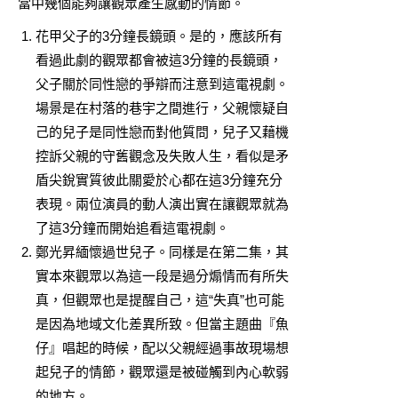
當中幾個能夠讓觀眾產生感動的情節。
花甲父子的3分鐘長鏡頭。是的，應該所有
看過此劇的觀眾都會被這3分鐘的長鏡頭，
父子關於同性戀的爭辯而注意到這電視劇。
場景是在村落的巷宇之間進行，父親懷疑自
己的兒子是同性戀而對他質問，兒子又藉機
控訴父親的守舊觀念及失敗人生，看似是矛
盾尖銳實質彼此關愛於心都在這3分鐘充分
表現。兩位演員的動人演出實在讓觀眾就為
了這3分鐘而開始追看這電視劇。
鄭光昇緬懷過世兒子。同樣是在第二集，其
實本來觀眾以為這一段是過分煽情而有所失
真，但觀眾也是提醒自己，這“失真”也可能
是因為地域文化差異所致。但當主題曲『魚
仔』唱起的時候，配以父親經過事故現場想
起兒子的情節，觀眾還是被碰觸到內心軟弱
的地方。