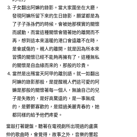
子女翻出阿嫲的錄影。當大家圍坐在大廳，
發現阿嫲所留下來的生日錄影，願望都是為
了子子孫孫們的時候，會被她那樸實的關懷
而感動，而當這種關懷會隨著她的離開而不
再，想到這本來溫暖的港口會遠離不在時，
是會感傷的。親人的離開，就是因為所本來
習慣的關懷已經不能夠再擁有了，這種無私
的關懷是自血緣而來的，那般的珍貴。
當然是出殯當天阿甲的離別語。就一如翻出
阿嫲的錄影那般，是提醒親人們這可愛的阿
嫲是那般的關懷著每一個人，無論自己的兒
子是失敗的，是好高騖遠的，是一事無成
的，是鬱鬱寡歡的，是錯過美麗青春的，她
都同樣的給予他們疼愛。
當敲打著鍵盤，聽著在電視劇所出現過的盧廣
仲的歌曲時，會覺得，故事之外，音樂的響起