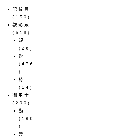
記錄員
(150)
觀影眾
(518)
短
(28)
影
(476
)
錄
(14)
御宅士
(290)
動
(160
)
漫