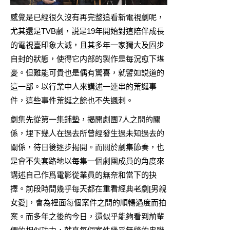
感覺是已經很久沒有再完整追看新電視劇呢，
尤其還是TVB劇，説是19年開始對這陪伴成長
的電視臺印象大減，且其多年一家獨大及固步
自封的狀態，使得它内部的製作是每況愈下堪
憂。但難能可貴也是偶有驚喜，就譬如説道的
這一部。以行業中人來講述一連串的荒誕事
件，這些事件荒誕之餘也不失諷刺。
劇集先從第一集鋪墊，揭開劇團7人之間的關
係，埋下幾人在過去所曾經發生過未知過去的
關係，待日後逐步揭開。而關於劇集節奏，也
是會不失套路地以每集一個劇團成員的角度來
講述自己作爲電影從業員的無奈和當下的抉
擇。前段時間幾乎每天都在重看經典老劇[男親
女愛]，會為裡面每個案件之間的順暢過度而拍
案。而多年之後的今日，還似乎能夠看到前輩