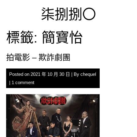
Skip
柒捌捌〇
to
content
標籤:
簡寶怡
拍電影 – 欺詐劇團
Posted on
2021 年 10 月 30 日
| By
chequel
|
1 comment