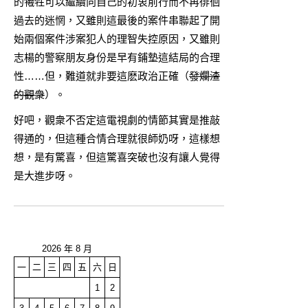
的犧牲可以繼續向自己的初衷前行而不再徘徊
過去的迷惘，又雖則這最後的案件串聯起了開
始兩個案件涉案犯人的理智失控原因，又雖則
志楊的警察朋友身份是早有鋪墊這結局的合理
性……但，難道就非要這麽政治正確（
發爛渣
的觀衆
）。
好吧，觀衆不否定這電視劇的情節其實是推敲
得通的，但這種合情合理就很師奶呀，這樣想
想，是有驚喜，但這驚喜突破也沒有讓人覺得
是大進步呀。
2026 年 8 月
一
二
三
四
五
六
日
1
2