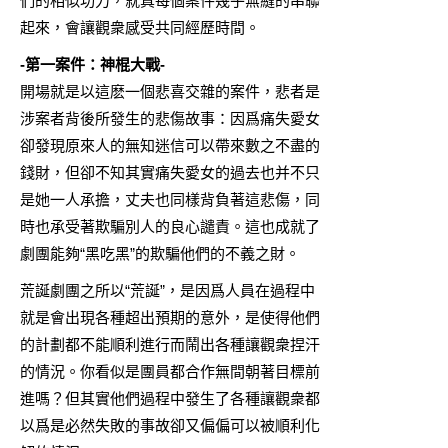
們的相似功力，就真每個案件幾乎無縫的串聯
起來，會讓觀衆感受共同經歷時間。
-第一案件：神棍大戰-
開場就是以這麽一個悲喜交雜的案件，悲者是
涉案者背後所發生的悲傷故事：因爲痛失愛女
卻發現原來人的無知迷信可以帶來數之不盡的
錢財，但卻不知其實痛失愛女的過去也并不只
是她一人承擔，丈夫也同樣背負著這悲傷，同
時也承受著欺騙別人的良心譴責。這也成就了
劇團能夠“黑吃黑”的欺騙他們的不義之財。
荒誕劇團之所以“荒誕”，是因爲人員在過程中
就是會出現各種超出預期的意外，是使得他們
的計劃都不能順利進行而鬧出各種讓觀衆捏汗
的情況。你看似是團員都合作無間朝著目標前
進嗎？但其實他們過程中發生了各種讓觀衆都
以爲是必然失敗的事故卻又偏偏可以被順利化