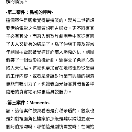
解的情況。
-第二案件：民初的呻吟-
這個案件是觀衆覺得最搞笑的，製片二世祖想
要借拍電影之名實質想強占婦女，更不料有其
子必有其父，而落入到欺詐劇團手中就徒有賠
了夫人又折兵的結局了。爲了伸張正義及報當
年劇團拍電影遭受這奸詐商人壓榨的仇，劇團
假裝了一個電影拍攝計劃，騙得父子色迷心竅
陷入天仙局。這裡也更加實在地將電影從業員
的工作内容，或者是會讓對行業有興趣的觀衆
更能有吸引力了，也讓表面光鮮實質暗含各種
陰暗的真實揭示得更爲具説服力。
-第三案件：Memento-
額，這個案件觀衆看著是有種矛盾的，觀衆也
是如劇裡面角色樓家齡那般是難以跨越要跟一
個阿伯接吻呀，哪怕這是劇情需要呀！在開始