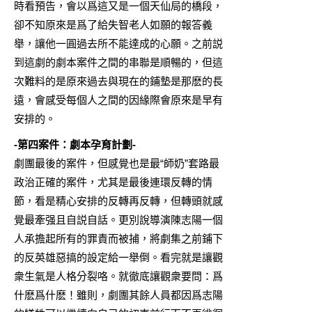
時看預告，會以爲這又是一個天仙局的橋段，
卻不知原來是爲了給失智老人如願的報答義
舉，讓他一圓過去所不能達成的心願。之前説
到這劇的劇本案件之間的串聯是順暢的，但這
次難料的是原來過去與現在的鋪墊是那麽的長
遠，會感受每個人之間的因緣際會原來是早有
安排的。
-第四案件：劇本孕育計劃-
劇團最後的案件，但感覺也是最“師奶”套路最
政治正確的案件，尤其是最後連環反轉的情
節，看是精心安排的反轉再反轉，但轉頭就感
覺最牽强且自説自話。更別說導演陳志陽一個
人承擔起所有的罪責而被捕，將劇集之前鋪下
的反英雄惡搞的設定給一舉倒。看完就是讓觀
衆生氣是人格分裂咯。就徹底讓觀衆要問：爲
什麽爲什麽！雖則，劇團其餘人員都因爲志陽