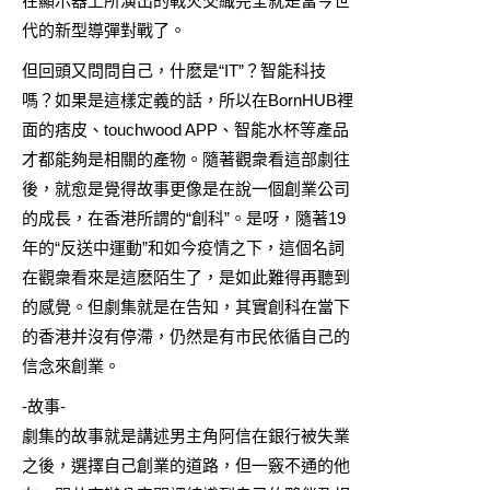
在顯示器上所演出的戰火交織完全就是當今世
代的新型導彈對戰了。
但回頭又問問自己，什麽是“IT”？智能科技
嗎？如果是這樣定義的話，所以在BornHUB裡
面的痞皮、touchwood APP、智能水杯等產品
才都能夠是相關的產物。隨著觀衆看這部劇往
後，就愈是覺得故事更像是在說一個創業公司
的成長，在香港所謂的“創科”。是呀，隨著19
年的“反送中運動”和如今疫情之下，這個名詞
在觀衆看來是這麽陌生了，是如此難得再聽到
的感覺。但劇集就是在告知，其實創科在當下
的香港并沒有停滯，仍然是有市民依循自己的
信念來創業。
-故事-
劇集的故事就是講述男主角阿信在銀行被失業
之後，選擇自己創業的道路，但一竅不通的他