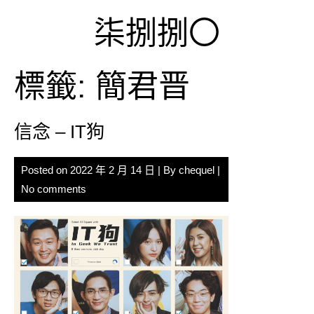
Skip
柒捌捌〇
to
content
標籤:
簡君晋
信念 – IT狗
Posted on
2022 年 2 月 14 日
| By
chequel
|
No comments