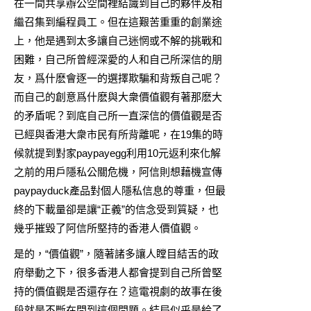
在一間共享辦公空間裡結識到自己的夥伴及相
繼召集到編程員工。但在這艱苦重重的創業途
上，他是遇到太多讓自己迷惘或不解的挑戰和
困難，自己所曾經深愛的人和自己所深信的朋
友，爲什麽會逐一的選擇欺騙和背叛自己呢？
而自己的創意爲什麽與大衆價值觀有著那麽大
的矛盾呢？到底自己所一直深信的價值觀是否
已經與香港大衆市民有所背離呢，在19集的時
候就提到對家paypayegg利用10元返利來化解
之前的用戶隱私公關危機，阿信則想藉機宣傳
paypayduck產品對個人隱私信息的尊重，但最
終的下載量卻是讓“正義”的信念受到質疑，也
幾乎摧毀了阿信所堅持的香港人價值觀。
是的，“價值觀”，隨著諸多讓人瞠目結舌的政
府舉動之下，很多香港人都會提到自己所曾堅
持的價值觀是否還存在？這電視劇的故事在後
段就是不斷在問到這個問題。結局似乎是給了