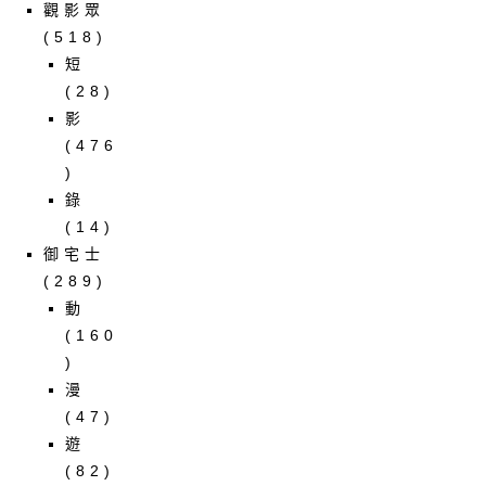
觀影眾
(518)
短
(28)
影
(476
)
錄
(14)
御宅士
(289)
動
(160
)
漫
(47)
遊
(82)