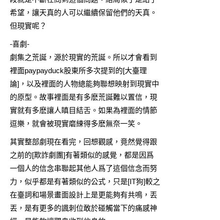
希望，讓天真的人可以繼續保留他們的天真。
但現實呢？
-喜劇-
劇集之荒誕，源於現實的荒誕。所以才會看到
裡面paypayduck股東所多次提到的[大臺理
論]，以及裡面的人物總能夠聯想映射到現實中
的原型。故事裡面是有多麽荒誕難以置信，現
實就有多麽讓人瞋目結舌。如果為裡面的情節
逗樂，就會被現實磨練得多麽無奈一笑。
其實整部劇現在看完，回想觀感，竟然覺得跟
之前的[
欺詐劇團
]有著類似的感覺，都是因爲
一個人的信念串聯起其他人爲了這個信念而努
力，似乎都是有著類似的公式，只是[IT狗]較之
在臺詞和場景畫面設計上是更能夠有共鳴，丟
丟，是有更多的諷刺位敢於碰觸當下的痛感神