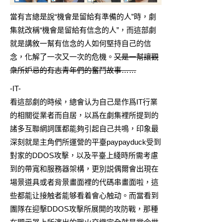
當有言總是說“機會是留給有準備的人”時，劇
集就改稱“機會是留給有信念的人”，而這部劇
就是講敘一幫有信念的人如何堅持自己的信
念，化解了一次又一次的危機。
又是一幫讓觀
衆所妒忌的有志青年們的奮鬥故事……
-IT-
看這部劇的時候，總會认为自己是作爲IT行業
的相關從業者而自居，以爲在劇集裡所提到的
諸多互聯網詞匯都能夠引起自己共鳴，印象最
深刻就是主角們所運營的平臺paypayduck受到
對家的DDOS攻擊，以及平臺上綫時所需考慮
到的帶寬和服務器架構，更別説偶爾會出現在
場景道具或者背景畫面裡的代碼串畫面啦，這
些都能让接触者能够看着會心触动。而當看到
團隊在迎擊DDOS攻擊所展開的攻防戰，那種