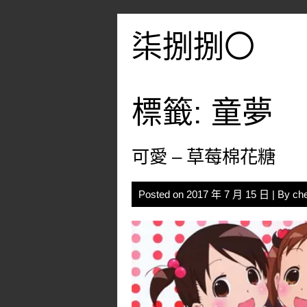
Skip
to
柒捌捌〇
content
標籤:
童夢
可愛 – 草莓棉花糖
Posted on
2017 年 7 月 15 日
| By
ch