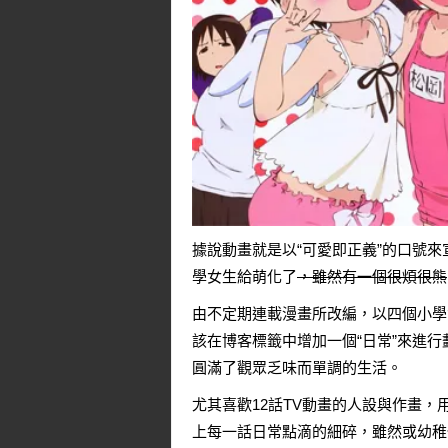
據說動畫就是以“可愛即正義”的口號
學女生給萌化了
，雖然有一個很煩很熊
由不定期連載漫畫所改編，以四個小學
該在博客標籤中增加一個“日常”來進
圓滿了觀眾乏味而單調的生活。
尤其喜歡12話TV動畫的人設與作畫，
上每一話日常點滴的細碎，雖然或幼稚