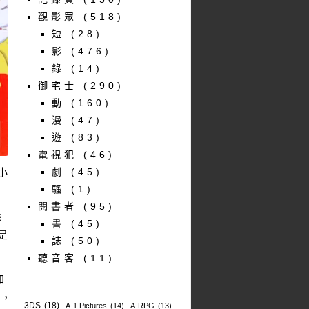
觀影眾
(518)
短
(28)
影
(476)
錄
(14)
御宅士
(290)
動
(160)
漫
(47)
遊
(83)
電視犯
(46)
小
劇
(45)
騷
(1)
閱書者
(95)
應
書
(45)
是
誌
(50)
聽音客
(11)
加
中，
3DS
(18)
A-1 Pictures
(14)
A-RPG
(13)