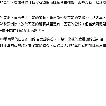
的童年，會像她們那樣沒有煩惱而肆意各種嬉戲，那些沒有可以理
的美羽，負責無辜呆萌的茉莉，負責傲嬌反差萌的安娜，性格各異
然邋遢懶惰，對於可愛的蘿莉甚至是有一丟丟的
變態。但當茉莉戴
，任誰不想在她頭髮上磨蹭呢
。
窺到中學同學的日誌而開始注意並追看，十幾年之後的凌晨開始重新溫
難道真的歲數越大當了寡佬越久，這猥瑣大叔的本性就愈加肆無忌