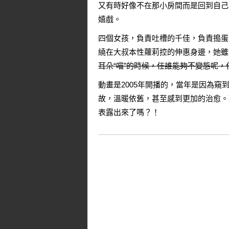
又有時好像不在那小房間而是回到自己
嬉戲。
四個女孩，負責吐槽的千佳，負責搗蛋
繞在大叔本性蘿莉控的伸惠身邊，她雖
耳朵“喵”的時候，任誰能夠不變態呢
動畫是2005年開播的，當年是因為
故，溫暖依舊，甚至感到更加的治愈。
表露出來了嗎？！