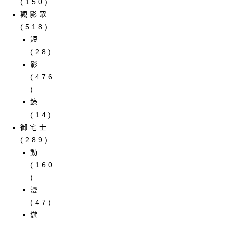
(150)
觀影眾
(518)
短
(28)
影
(476
)
錄
(14)
御宅士
(289)
動
(160
)
漫
(47)
遊