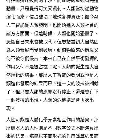
行捍衛排斥技術的干涉，而此時觀衆觀看完這
動畫，只是覺得可笑又諷刺。人類當初從動物
演化而來，侵占破壞了地球各種資源；如今AI
人工智能從人類發明，也開始進入人類社會的
諸方方面面，但這時候，人類也開始恐懼了，
恐懼自己未來會被取代。但想想當初大自然因
爲人類發展而受到破壞，動植物原來的環境又
何不被你們侵占，本來自己在自然平衡發揮的
作用又何不是被占據了呢。人類的誕生是大自
然進化的結果，那麽人工智能的發明或也是人
類進化發展的結果而已。這一次的波拉被攔截
了，但只要人類的原罪沒有停止，還是會有下
一個波拉的出現，人類的危機還是會再次出
現。
人性可能是人體化學元素相互作用的結果，那
麽機器人的人性則是不同數字公式不斷演算出
來的結果，都是以不同形式的作用演算結果而