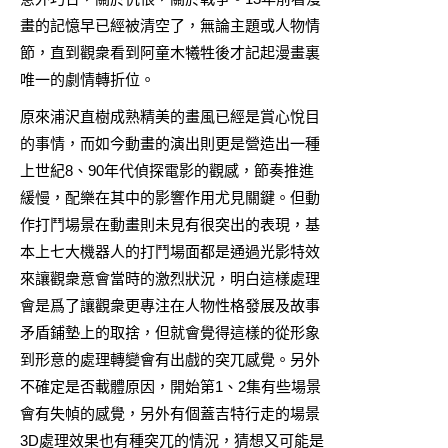
畫
的記憶早已經被清空了，無論主題或人物情
節，直到觀衆看到阿童木犧牲後才記起漫畫裏
唯一的劇情轉折位。
原來浦沢直樹成熟精美的畫風已經是賞心悅目
的事情，而如今動畫的演出則更是營造出一種
上世紀8、90年代偵探電影的觀感，節奏推進
緩慢，配樂在其中的影響作用尤見關鍵。但動
作打鬥場景在動畫則未見有很突出的表現，基
本上七大機器人的打鬥場面都是通過光影特效
來讓觀衆意會當時的激烈狀況，明白這樣處理
會是爲了讓觀衆更專注在人物性格發展及故事
矛盾鋪墊上的取捨，但就會覺得這樣的從形象
到形意的處理轉變會有出戲的突兀感覺。另外
不確定是否載體原因，開始第1、2集有些場景
會有失幀的感覺，另外有個蓋吉特行走的場景
3D處理效果也有種突兀的情況，猜想又可能是