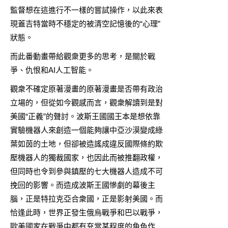
監督想在這進行不一樣的嘗試操作，以此來表
現蓋吉特當時不穩定的被清空記憶後的“心理”
狀態。
而此番動畫帶給觀衆更多的思考，是關於戰
爭、仇恨和AI人工智能。
觀衆不確定原著漫畫的原著漫畫是否帶有政治
立場的，但從如今觀感而言，觀衆解讀到是對
美國“正義”的聲討。波斯王國國王本是想依靠
實驗機器人來創造一個能夠讓中亞沙漠變成綠
葉如茵的土地，但卻被造謠成違反國際條約欺
壓機器人的獨裁國家，也因此而被推翻政權，
但同時也令到參與鎮壓的七大機器人造成不可
挽回的影響。而造成波斯王國慘劇的幕後主
腦，正是特拉克亞合衆國，正是影射美國。而
恰逢此時，世界正發生俄烏戰爭和巴以戰爭，
歐美國家在戰爭中都有充當某程度的角色作