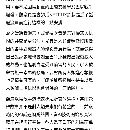
用。要不是因爲動畫的上綫安排早於巴以戰爭
爆發，觀衆真是會認爲NETFLIX絕對是爲了話
題流量而進行這樣的上綫安排。
較之當時看漫畫，感覺這次看動畫對機器人仇
恨的共感是更强烈，尤其是人類那種傲慢所做
出的各種對機器人的殘忍暴戾行爲，就更覺得
自己設身處地也會如蓋吉特那樣做出報復殺人
的舉動。也能明白遭受到陷害的人民，家人被
殺害無一幸免的悲痛，要對所有人類進行報復
也是情有可原的，（哪怕這選擇還抱持有以爲
人類滅亡後仇恨也會消除的一廂情願）。
觀衆以爲故事這樣安排是折衷的選擇，甚而覺
得故事并不是對人類未來抱有希望的……前段
時間的AI話題頗爲熱鬧，當AI技術開始被廣汎
應用在很多行業時，各人爲了當下的利益而進