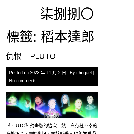
Skip
柒捌捌〇
to
content
標籤:
稻本達郎
仇恨 – PLUTO
Posted on
2023 年 11 月 2 日
| By
chequel
|
No comments
《PLUTO》動畫版的這次上綫，真有種不幸的
意外巧合，關於仇恨，關於戰爭。13年前看
漫