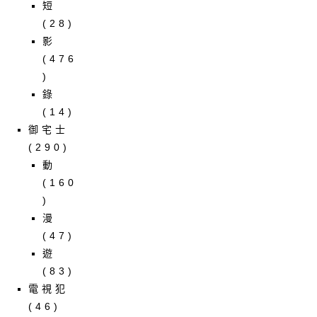
短
(28)
影
(476
)
錄
(14)
御宅士
(290)
動
(160
)
漫
(47)
遊
(83)
電視犯
(46)