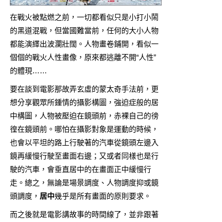
在戰火被點燃之前，一切都看似只是小打小鬧
的黑道混戰，但當國難當前，任何的大小人物
都能演繹出波瀾壯闊。人物畫卷鋪開，看似一
個個的戰火人性畫像，原來都逃離不開“人性”
的體現……
要在談到電影那故弄玄虛的蒙太奇手法前，更
想分享觀眾所鍾情的攝影構圖，強迫症般的居
中構圖，人物被壓迫在鏡頭前，赤裸自己的徬
徨在鏡頭前。哪怕在攝影對象是運動的時候，
也會以平坦的路上行駛著的汽車從鏡頭左邊入
鏡再緩慢行駛至畫面右邊；又或者同樣也是行
駛的汽車，會垂直居中的在畫面正中緩慢行
走。總之，無論是場景調度、人物調度抑或鏡
頭調度，
居中
幾乎是所有畫面的原則要求。
而之後就是電影講故事的時間線了，並非跟著