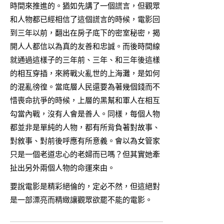
時間來推進的。猶如先講了一個謊言，但觀眾
和人物都已經相信了這個謊言的時候，電影回
到三年以前，翻出在房子底下的密室秘密，揭
開人人都信以為真的友善和忠誠。而後時間線
就通過這樣子的三年前、三年、和三年後這樣
的相互穿插，來將戰火亂世的上海灘，是如何
的混亂徬徨。當底層人民還要為著幾個錢而不
惜喪命抗爭的時候，上層的黑幫和軍人在相互
勾當內戰，沒有人會是善人。同樣，每個人物
都並非是單純的人物，都有所背負著對故事、
對敘事、對前後呼應有所意義。會以為女管家
只是一個老道忠心的老婦而已嗎？但其實她牽
扯出另外兩個人物的命運來由。
要說電影是精彩絕倫的，定必不然，但這絕對
是一部漂亮而精緻讓觀眾欲罷不能的電影。