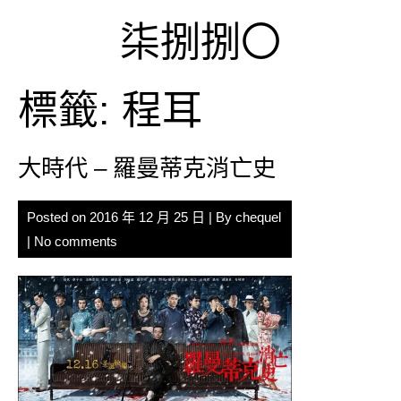
Skip
柒捌捌〇
to
content
標籤:
程耳
大時代 – 羅曼蒂克消亡史
Posted on
2016 年 12 月 25 日
| By
chequel
|
No comments