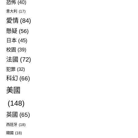
恐怖
(40)
意大利
(17)
愛情
(84)
懸疑
(56)
日本
(45)
校園
(39)
法國
(72)
犯罪
(32)
科幻
(66)
美國
(148)
英國
(65)
西班牙
(18)
韓國
(18)