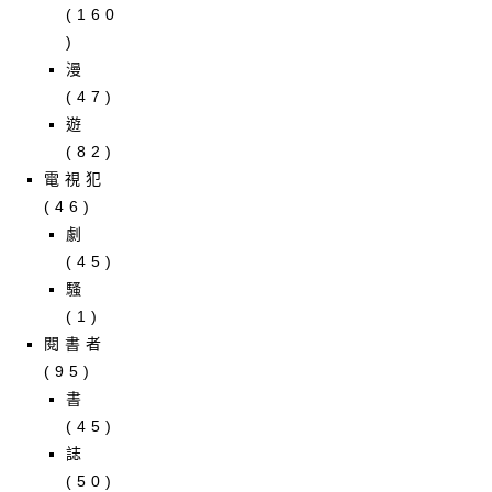
(160
)
漫
(47)
遊
(82)
電視犯
(46)
劇
(45)
騷
(1)
閱書者
(95)
書
(45)
誌
(50)