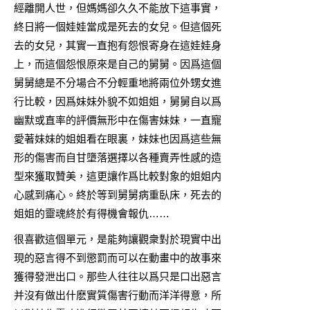
經離開人世，但媽媽卻久久不能放下這事實，
終日將一個娃娃當成是死去的女兒。但這個死
去的女兒，其實一直抱有怨恨寄身在這娃娃身
上，而這個怨恨原來是自己的舅舅。因爲這個
舅舅總是不分場合不分輕重地將兩位外甥女進
行比較，因爲妹妹外貌不如姐姐，舅舅自以爲
幽默或直率的評價無形中在傷害妹妹，一直寵
愛著妹妹的姐姐看在眼裏，妹妹也因爲這些無
形的傷害而自甘墮落選擇以各種賣弄性感的造
型來獲取贊美，這更讓作爲比較對象的姐姐内
心感到痛心。終於等到舅舅病重臥床，死去的
姐姐的靈魂終於有得機會報仇……
很喜歡這個單元，是能夠讓觀衆對於現實中出
現的惡言得不到懲罰而可以在動畫中的故事來
獲得發泄出口。那些人往往以爲只是口出惡言
并沒有做出什麽實質傷害行動而洋洋得意，所