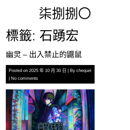
Skip
柒捌捌〇
to
content
標籤:
石踴宏
幽灵 – 出入禁止的鼴鼠
Posted on
2025 年 10 月 30 日
| By
chequel
|
No comments