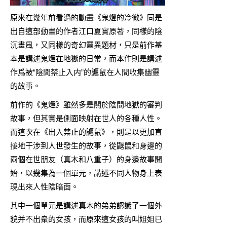
原來在幾年前看過的動畫《鬼燈的冷徹》同是
出自這部動畫的作者江口夏實原著，同樣的陰
沉畫風，又同樣的奇幻靈異題材，只是前作基
本是講述鬼燈在地獄的日常，而本作則是講述
作爲被“陰間禁止入内”的鼴鼠在人間收集幽靈
的故事。
前作的《鬼燈》雖然多是關於陰間地獄的審判
故事，但其實是側面映射在世人的各種人性。
而這次在《出入禁止的鼴鼠》，則是以更加直
接地干涉到人世發生的故事，從鼴鼠和身邊的
兩個在世朋友（真木和八重子）的身邊故事開
始，以幾集為一個單元，講述不同人物身上表
現出來人性陰暗面。
其中一個單元是講述真木的弟弟認識了一個外
貌并不出衆的女孩，而原來這女孩的叫姐姐已