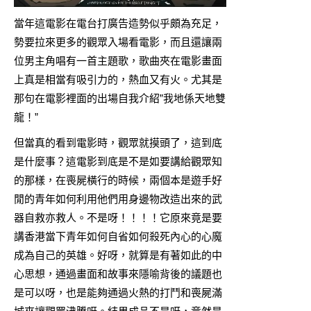
當年這電影在電台打廣告造勢似乎頗為充足，
勢要拉來更多的觀眾入場看電影，而且還讓兩
位男主角唱有一首主題歌，歌曲夾在電影畫面
上真是相當有吸引力的，熱血又有火。尤其是
那句在電影裡面的出場自我介紹”我地係天地雙
龍！”
但當真的看到電影時，觀眾就摸頭了，這到底
是什麼事？這電影到底是不是如要講給觀眾知
的那樣，在喪屍橫行的時候，兩個本是遊手好
閒的青年如何利用他們用身邊物改造出來的武
器自救亦救人。不是呀！！！！它原來竟是要
講香港當下青年如何自省如何殺死內心的心魔
成為自己的英雄。好呀，就算是有著如此的中
心思想，通過畫面和故事來隱喻背後的議題也
是可以呀，也是能夠通過火熱的打鬥和喪屍滿