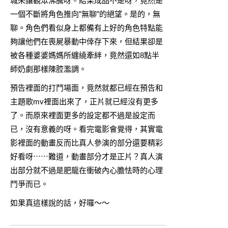
城來讓觀眾沸騰呀。結果成品不是呀，竟然是
一個不斷將角色推向”無聊”的絕望。是的，無
聊。角色們看似身上都備有上好的角色特點能
夠讓他們在喪屍暴動中倖存下來，但結果卻是
被各種婆婆媽媽所纏繞牽絆，竟然還如8點半
師奶劇那樣陳腔濫調。
預告裡面的打鬥場面，竟然就都已經在預告和
主題歌mv裡面出來了，正片就已經沒有更多
了。而原來裡面更多的設定都不過是設定而
已，沒有意義的呀。看完電影會覺得，其實電
影裡面的動畫反而比真人參演的部分還要精彩
好看呀⋯⋯難道，動畫部分才是正片？真人演
出部分就不過是肥龍在衝破內心膽怯時的心理
鬥爭而已。
如果真這樣說的話，好囉～～