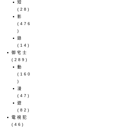
短
(28)
影
(476
)
錄
(14)
御宅士
(289)
動
(160
)
漫
(47)
遊
(82)
電視犯
(46)