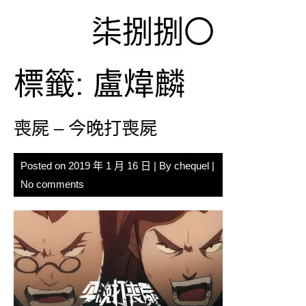
Skip
柒捌捌〇
to
content
標籤:
盧煒麟
喪屍 – 今晚打喪屍
Posted on
2019 年 1 月 16 日
| By
chequel
|
No comments