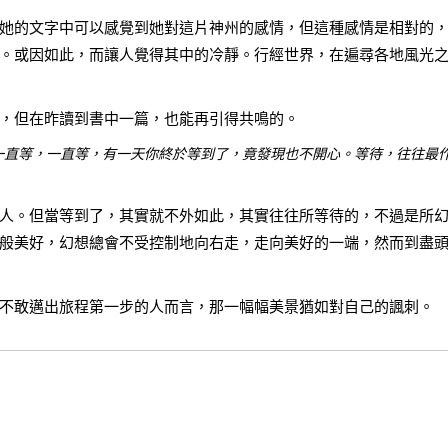
她的文字中可以感覺到她對這片神州的感情，但這種感情是相對的
。或因如此，而讓人覺得其中的冷靜。行經世界，在遍尋各地風光
，但在昨讀到書中一篇，也能再引得共鳴的。
一直等，一直等，有一天你終於等到了，竟發現也不開心。等待，往往最
人。但當等到了，其實就不外如此，其實往往所等待的，不過是所
般美好，幻想總會不受控制地向右走，走向美好的一端，然而到盡
不敢邁出旅程第一步的人而言，那一幅幅美景猶如對自己的諷刺。