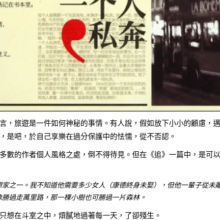
言，旅遊是一件如何神秘的事情。有人說，假如放下小小的顧慮，
，是吧，於自己享樂在過分保護中的怯懦，從不否認。
多數的作者個人風格之處，倒不得待見。但在《追》一篇中，是可
想家之一。我不知道他需要多少女人（康德終身未娶），但他一輩子從未
像勝過走萬里路，那一棵小樹也可勝過一片森林。
只想在斗室之中，煩膩地過著每一天，了卻殘生。