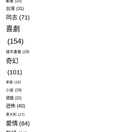
動畫
(20)
台灣
(31)
同志
(71)
喜劇
(154)
城市畫報
(19)
奇幻
(101)
家庭
(16)
小說
(19)
德國
(22)
恐怖
(40)
意大利
(17)
愛情
(84)