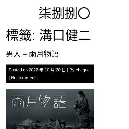
Skip
柒捌捌〇
to
content
標籤:
溝口健二
男人 – 雨月物語
Posted on
2022 年 10 月 20 日
| By
chequel
|
No comments