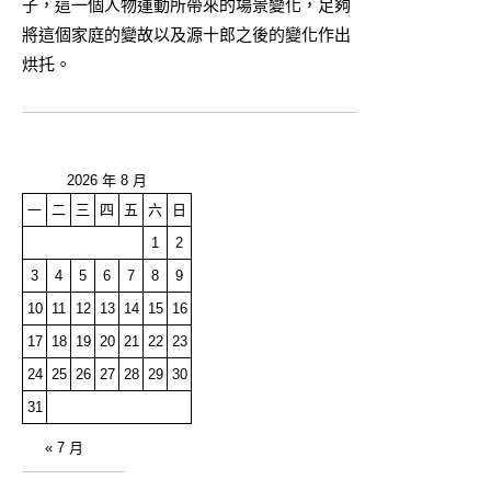
子，這一個人物運動所帶來的場景變化，足夠
將這個家庭的變故以及源十郎之後的變化作出
烘托。
2026 年 8 月
一
二
三
四
五
六
日
1
2
3
4
5
6
7
8
9
10
11
12
13
14
15
16
17
18
19
20
21
22
23
24
25
26
27
28
29
30
31
« 7 月