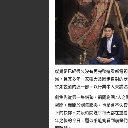
感覺是已經很久沒有再完整追看新電視
減，且其多年一家獨大及固步自封的狀
譬如説道的這一部。以行業中人來講述
劇集先從第一集鋪墊，揭開劇團7人之
揭開。而關於劇集節奏，也是會不失套
下的抉擇。前段時間幾乎每天都在重看
年之後的今日，還似乎能夠看到前輩們