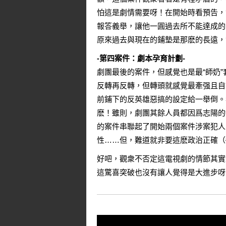
怕這是劇情需要呀！在開始時看預告，
報答義舉，讓他一圓過去所不能達成的
原來過去與現在的鋪墊是那麽的長遠，
-第四案件：劇本孕育計劃-
劇團最後的案件，但感覺也是最“師奶
反轉再反轉，但轉頭就感覺最牽强且自
前鋪下的反英雄惡搞的設定給一舉倒。
麽！雖則，劇團其餘人員都因爲志陽的
的案件串聯起了開始兩個案件涉案犯人
性……但，難道就非要這麽政治正確（
好吧，觀衆不否定這電視劇的情節其實
這驚喜突破也沒有讓人覺得是大進步呀