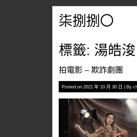
Skip
to
柒捌捌〇
content
標籤:
湯皓浚
拍電影 – 欺詐劇團
Posted on
2021 年 10 月 30 日
| By
c