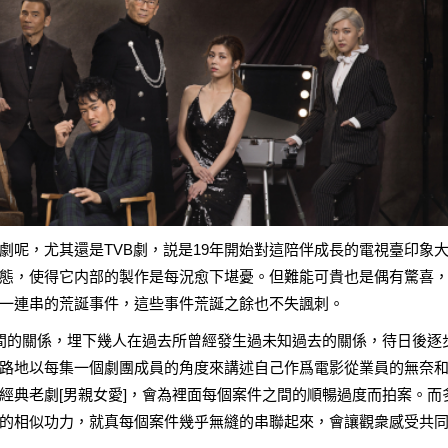
劇呢，尤其還是TVB劇，説是19年開始對這陪伴成長的電視臺印象
態，使得它内部的製作是每況愈下堪憂。但難能可貴也是偶有驚喜
一連串的荒誕事件，這些事件荒誕之餘也不失諷刺。
間的關係，埋下幾人在過去所曾經發生過未知過去的關係，待日後逐
路地以每集一個劇團成員的角度來講述自己作爲電影從業員的無奈
經典老劇[男親女愛]，會為裡面每個案件之間的順暢過度而拍案。而
的相似功力，就真每個案件幾乎無縫的串聯起來，會讓觀衆感受共