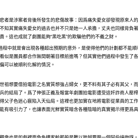
悲者是涉案者背後所發生的悲傷故事：因爲痛失愛女卻發現原來人
不知其實痛失愛女的過去也并不只是她一人承擔，丈夫也同樣背負
責。這也成就了劇團能夠“黑吃黑”的欺騙他們的不義之財。
在過程中就是會出現各種超出預期的意外，是使得他們的計劃都不能順
看似是團員都合作無間朝著目標前進嗎？但其實他們過程中發生了
偏可以被順利化解的情況。
世祖想要借拍電影之名實質想強占婦女，更不料有其子必有其父，
兵的結局了。爲了伸張正義及報當年劇團拍電影遭受這奸詐商人壓
得父子色迷心竅陷入天仙局。這裡也更加實在地將電影從業員的工
能有吸引力了，也讓表面光鮮實質暗含各種陰暗的真實揭示得更爲
觀衆也是如劇裡面角色樓家齡那般是難以跨越要跟一個阿伯接吻呀