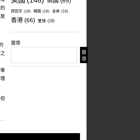
美國
(148)
英國
(65)
願的
西班牙
(18)
韓國
(18)
音樂
(16)
的是
香港
(66)
驚悚
(19)
搜尋
的
搜
集之
尋
什
最後
合理
，但