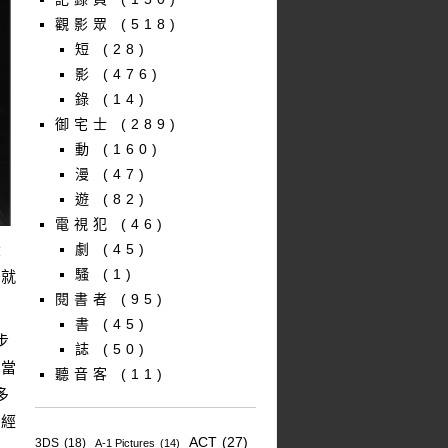
觀影眾
(518)
短
(28)
影
(476)
錄
(14)
御宅士
(289)
動
(160)
漫
(47)
遊
(82)
電視犯
(46)
大
劇
(45)
騷
(1)
，就
閱書者
(95)
書
(45)
步
誌
(50)
和當
聽音客
(11)
多
同經
ACT
(27)
3DS
(18)
A-1 Pictures
(14)