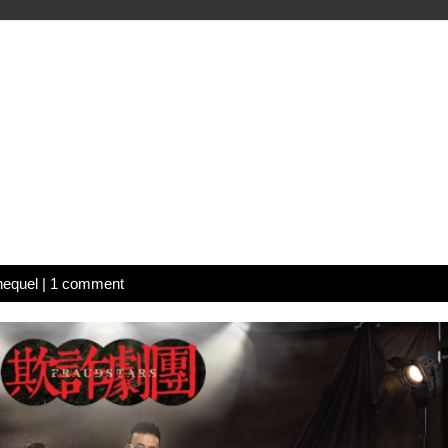
hequel
|
1 comment