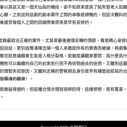
會以爲這又是一個天仙局的橋段，卻不知原來是爲了給失智老人如
心願。之前説到這劇的劇本案件之間的串聯是順暢的，但這次難料
會感受每個人之間的因緣際會原來是早有安排的。
”套路最政治正確的案件，尤其是最後連環反轉的情節，看是精心安排
説自話。更別說導演陳志陽一個人承擔起所有的罪責而被捕，將劇
看完就是讓觀衆生氣是人格分裂咯。就徹底讓觀衆要問：爲什麽爲
犧牲可以繼續向自己的初衷前行而不再徘徊過去的迷惘，又雖則這
的理智失控原因，又雖則志楊的警察朋友身份是早有鋪墊這結局的
發爛渣的觀衆
）。
是推敲得通的，但這種合情合理就很師奶呀，這樣想想，是有驚喜
。