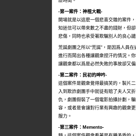
歷時間。
-第一案件：神棍大戰-
開場就是以這麽一個悲喜交雜的案件，
知迷信可以帶來數之不盡的錢財，但卻
悲傷，同時也承受著欺騙別人的良心譴
荒誕劇團之所以“荒誕”，是因爲人員
進行而鬧出各種讓觀衆捏汗的情況。你
讓觀衆都以爲是必然失敗的事故卻又偏
-第二案件：民初的呻吟-
這個案件是觀衆覺得最搞笑的，製片二
入到欺詐劇團手中就徒有賠了夫人又折
仇，劇團假裝了一個電影拍攝計劃，騙
容，或者是會讓對行業有興趣的觀衆更
服力。
-第三案件：Memento-
額，這個案件觀衆看著是有種矛盾的，