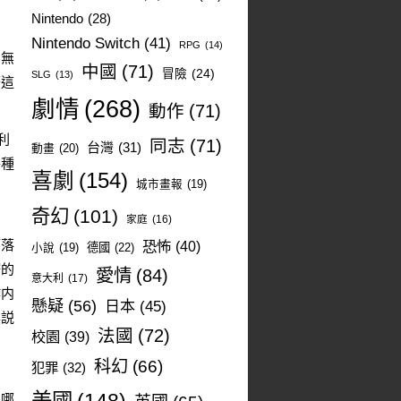
Nintendo
(28)
Nintendo Switch
(41)
RPG
(14)
的無
中國
(71)
冒險
(24)
SLG
(13)
著這
劇情
(268)
動作
(71)
利
同志
(71)
台灣
(31)
動畫
(20)
各種
喜劇
(154)
城市畫報
(19)
奇幻
(101)
家庭
(16)
而落
恐怖
(40)
德國
(22)
小說
(19)
榨的
愛情
(84)
意大利
(17)
作内
懸疑
(56)
日本
(45)
具説
法國
(72)
校園
(39)
科幻
(66)
犯罪
(32)
，哪