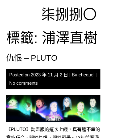
Skip
柒捌捌〇
to
content
標籤:
浦澤直樹
仇恨 – PLUTO
Posted on
2023 年 11 月 2 日
| By
chequel
|
No comments
《PLUTO》動畫版的這次上綫，真有種不幸的
意外巧合，關於仇恨，關於戰爭。13年前看
漫