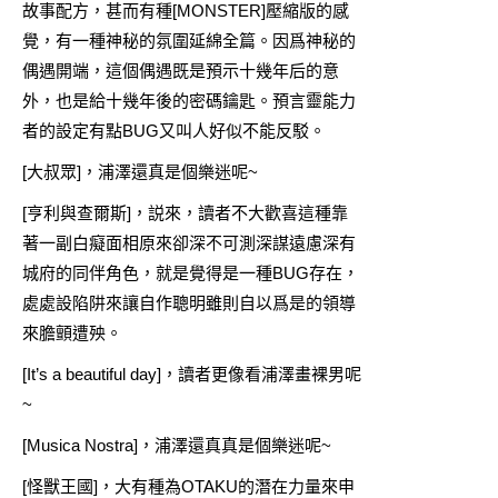
故事配方，甚而有種[MONSTER]壓縮版的感
覺，有一種神秘的氛圍延綿全篇。因爲神秘的
偶遇開端，這個偶遇既是預示十幾年后的意
外，也是給十幾年後的密碼鑰匙。預言靈能力
者的設定有點BUG又叫人好似不能反駁。
[大叔眾]，浦澤還真是個樂迷呢~
[亨利與查爾斯]，説來，讀者不大歡喜這種靠
著一副白癡面相原來卻深不可測深謀遠慮深有
城府的同伴角色，就是覺得是一種BUG存在，
處處設陷阱來讓自作聰明雖則自以爲是的領導
來膽顫遭殃。
[It’s a beautiful day]，讀者更像看浦澤畫裸男呢
~
[Musica Nostra]，浦澤還真真是個樂迷呢~
[怪獸王國]，大有種為OTAKU的潛在力量來申