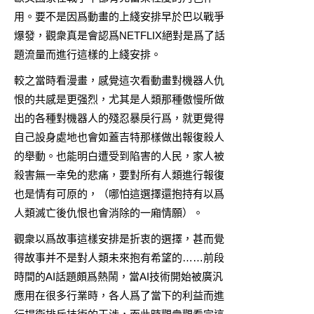
用。要不是因爲動畫的上綫安排早於巴以戰爭
爆發，觀衆真是會認爲NETFLIX絕對是爲了話
題流量而進行這樣的上綫安排。
較之當時看漫畫，感覺這次看動畫對機器人仇
恨的共感是更强烈，尤其是人類那種傲慢所做
出的各種對機器人的殘忍暴戾行爲，就更覺得
自己設身處地也會如蓋吉特那樣做出報復殺人
的舉動。也能明白遭受到陷害的人民，家人被
殺害無一幸免的悲痛，要對所有人類進行報復
也是情有可原的，（哪怕這選擇還抱持有以爲
人類滅亡後仇恨也會消除的一廂情願）。
觀衆以爲故事這樣安排是折衷的選擇，甚而覺
得故事并不是對人類未來抱有希望的……前段
時間的AI話題頗爲熱鬧，當AI技術開始被廣汎
應用在很多行業時，各人爲了當下的利益而進