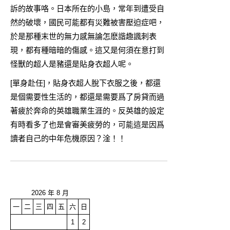
訴的故事咯。日本所在的小島，常年到遭受自
然的破壞，國民可能都有災難被害壓迫症吧，
於是那種末世的無力感無論怎麽諧趣諷刺表
現，都有種暗暗的傷感。這又是何須在意打到
怪獸的超人是豬還是貼身衣超人呢。
[單身赴任]，貼身衣超人脫下衣服之後，都還
是個需要性生活的，都還是需要爲了房貸而過
著疲於奔命的英雄職業生涯的。反英雄的設定
有時看多了也是會審美疲勞的，可能這是因爲
讀者自己的中年危機原因？淦！！
2026 年 8 月
一
二
三
四
五
六
日
1
2