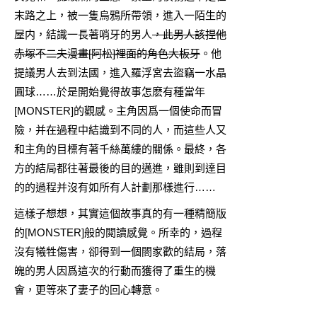
末路之上，被一隻烏鴉所帶領，進入一陌生的
屋内，結識一長著哨牙的男人
，此男人該捏他
赤塚不二夫漫畫[阿松]裡面的角色大板牙
。他
提議男人去到法國，進入羅浮宮去盜竊一水晶
圓球……於是開始覺得故事怎麽有種當年
[MONSTER]的觀感。主角因爲一個使命而冒
險，并在過程中結識到不同的人，而這些人又
和主角的目標有著千絲萬縷的關係。最終，各
方的結局都往著最後的目的邁進，雖則到達目
的的過程并沒有如所有人計劃那樣進行……
這樣子想想，其實這個故事真的有一種精簡版
的[MONSTER]般的閲讀感覺。所幸的，過程
沒有犧牲傷害，卻得到一個閤家歡的結局，落
魄的男人因爲這次的行動而獲得了重生的機
會，更等來了妻子的回心轉意。