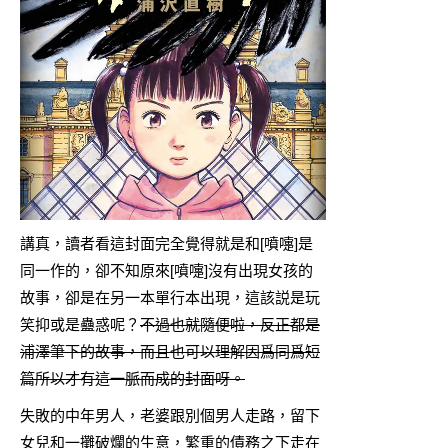
講真，讀者看這封面完全覺得就是和[噴嚏]是
同一作的，卻不知原來[噴嚏]沒有出現女孩的
故事，卻是在另一本單行本出現，這該説是玩
笑抑或是蠱惑呢？
不過也就隨便啦，反正都是
浦澤筆下的故事，而且也可以理解因爲同爲短
篇所以才有這一脈而成的封面呀。
失敗的中年男人，老婆跟別個男人走路，留下
女兒和一攤破爛的生意，繁重的債務之下走在