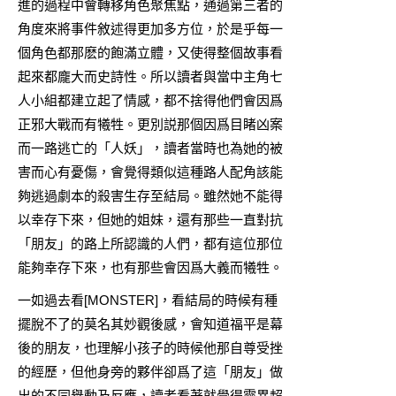
進的過程中會轉移角色聚焦點，通過第三者的
角度來將事件敘述得更加多方位，於是乎每一
個角色都那麽的飽滿立體，又使得整個故事看
起來都龐大而史詩性。所以讀者與當中主角七
人小組都建立起了情感，都不捨得他們會因爲
正邪大戰而有犧牲。更別説那個因爲目睹凶案
而一路逃亡的「人妖」，讀者當時也為她的被
害而心有憂傷，會覺得類似這種路人配角該能
夠逃過劇本的殺害生存至結局。雖然她不能得
以幸存下來，但她的姐妹，還有那些一直對抗
「朋友」的路上所認識的人們，都有這位那位
能夠幸存下來，也有那些會因爲大義而犧牲。
一如過去看[MONSTER]，看結局的時候有種
擺脫不了的莫名其妙觀後感，會知道福平是幕
後的朋友，也理解小孩子的時候他那自尊受挫
的經歷，但他身旁的夥伴卻爲了這「朋友」做
出的不同舉動及反應，讀者看著就覺得靈異超