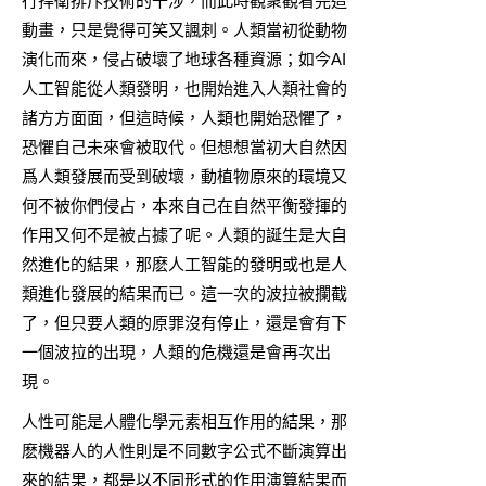
行捍衛排斥技術的干涉，而此時觀衆觀看完這
動畫，只是覺得可笑又諷刺。人類當初從動物
演化而來，侵占破壞了地球各種資源；如今AI
人工智能從人類發明，也開始進入人類社會的
諸方方面面，但這時候，人類也開始恐懼了，
恐懼自己未來會被取代。但想想當初大自然因
爲人類發展而受到破壞，動植物原來的環境又
何不被你們侵占，本來自己在自然平衡發揮的
作用又何不是被占據了呢。人類的誕生是大自
然進化的結果，那麽人工智能的發明或也是人
類進化發展的結果而已。這一次的波拉被攔截
了，但只要人類的原罪沒有停止，還是會有下
一個波拉的出現，人類的危機還是會再次出
現。
人性可能是人體化學元素相互作用的結果，那
麽機器人的人性則是不同數字公式不斷演算出
來的結果，都是以不同形式的作用演算結果而