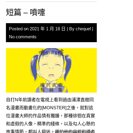
短篇 – 噴嚏
Posted on
2021 年 1 月 18 日
| By
chequel
|
No comments
自打N年前讀者在電視上看到過由浦澤直樹同
名漫畫而動畫化的[MONSTER]之後，就對這
位漫畫大師的作品情有獨鍾，那種徘徊在真實
和虛假的人像，精準的綫條，以及勾人心懸的
故事情節，都叫人癡迷。
哪怕他的容貌和讀者