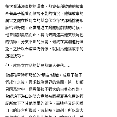
每次看浦澤直樹的漫畫，都會有種被他的故事
牽著鼻子追看而欲罷不能的情況，他講故事的
厲害之處在於每次的懸念伏筆每次都鋪排得那
麽恰到好處，正當講述主綫關鍵劇情的時候，
他會編排戛然而止，轉而去講述其他支綫角色
的情節，分支不斷的展開，最終在高潮進行匯
攏。之所以奉浦澤為偶像，就因爲他講故事的
這種技巧。
但，就每次作品的結局都讓人失落……
曾經孩童時所發起的“朋友”組織，成爲了孩子
們成年之後，意求統治世界的集團，這一切都
只因爲當中一個資優孩子强大的自尊心作祟。
曾經誇下海口的謊言竟然被同學夏季鬼屋的經
歷所奪下了其他同學的關注，而這些又是因爲
自己的謊言所導致，諷刺嗎？諷刺！所以當大