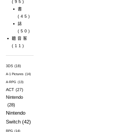
(95)
書
(45)
誌
(50)
聽音客
(11)
3DS
(18)
A-1 Pictures
(14)
A-RPG
(13)
ACT
(27)
Nintendo
(28)
Nintendo
Switch
(42)
RPG
(14)