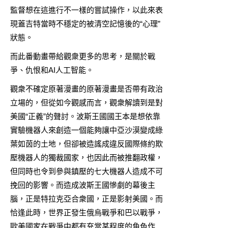
監督想在這進行不一樣的嘗試操作，以此來表
現蓋吉特當時不穩定的被清空記憶後的“心理”
狀態。
而此番動畫帶給觀衆更多的思考，是關於戰
爭、仇恨和AI人工智能。
觀衆不確定原著漫畫的原著漫畫是否帶有政治
立場的，但從如今觀感而言，觀衆解讀到是對
美國“正義”的聲討。波斯王國國王本是想依靠
實驗機器人來創造一個能夠讓中亞沙漠變成綠
葉如茵的土地，但卻被造謠成違反國際條約欺
壓機器人的獨裁國家，也因此而被推翻政權，
但同時也令到參與鎮壓的七大機器人造成不可
挽回的影響。而造成波斯王國慘劇的幕後主
腦，正是特拉克亞合衆國，正是影射美國。而
恰逢此時，世界正發生俄烏戰爭和巴以戰爭，
歐美國家在戰爭中都有充當某程度的角色作