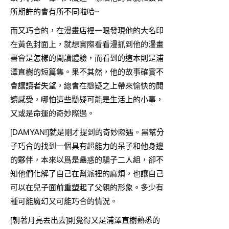
所期許的會有所不同啦哈~
而又巧合的，在漫畫店裡一眼發現他的大名印
在黃色封面上，就想實際看看漫抓到他的漫畫
書會是怎樣的閲讀體驗，而看到的這本則是浦
澤直樹的短篇集。果不其然，他的故事確實不
會讓讀者失望，總會在懸疑之上帶來愉快的閲
讀感受，哪怕這些懸疑可能是生活上的小事，
又或是命運的奇妙際遇。
[DAMYAN!]就是剛才提到的奇妙際遇。黑幫分
子巧合的找到一個具有超能力的呆子和他身邊
的夥伴，本來以爲是蠱惑的騙子二人組，卻不
知他們化解了自己在幫派裡的麻煩，也讓自己
可以在兒子面前重塑起了父親的形象。多少有
種可能魔幻又可能巧合的情況。
[朝著月亮丟出去]則覺得又是浦澤直樹熟悉的