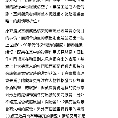
畫
的記憶早已經被清空了，無論主題或人物情
節，直到觀衆看到阿童木犧牲後才記起漫畫裏
唯一的劇情轉折位。
原來浦沢直樹成熟精美的畫風已經是賞心悅目
的事情，而如今動畫的演出則更是營造出一種
上世紀8、90年代偵探電影的觀感，節奏推進
緩慢，配樂在其中的影響作用尤見關鍵。但動
作打鬥場景在動畫則未見有很突出的表現，基
本上七大機器人的打鬥場面都是通過光影特效
來讓觀衆意會當時的激烈狀況，明白這樣處理
會是爲了讓觀衆更專注在人物性格發展及故事
矛盾鋪墊上的取捨，但就會覺得這樣的從形象
到形意的處理轉變會有出戲的突兀感覺。另外
不確定是否載體原因，開始第1、2集有些場景
會有失幀的感覺，另外有個蓋吉特行走的場景
3D處理效果也有種突兀的情況，猜想又可能是