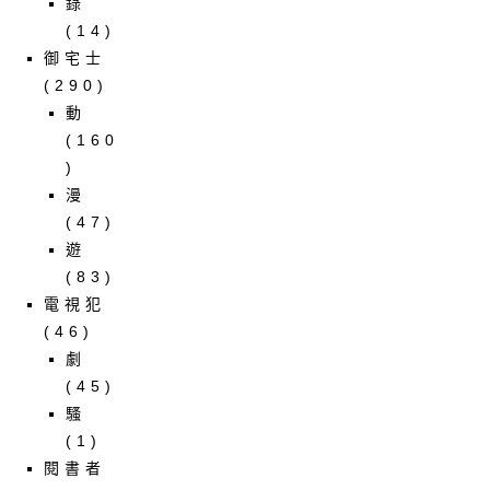
錄
(14)
御宅士
(290)
動
(160
)
漫
(47)
遊
(83)
電視犯
(46)
劇
(45)
騷
(1)
閱書者