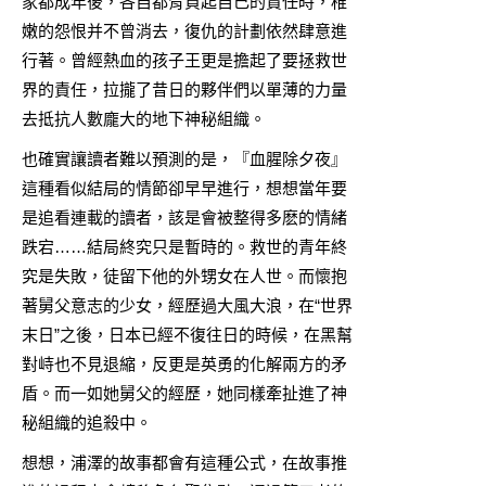
家都成年後，各自都背負起自己的責任時，稚
嫩的怨恨并不曾消去，復仇的計劃依然肆意進
行著。曾經熱血的孩子王更是擔起了要拯救世
界的責任，拉攏了昔日的夥伴們以單薄的力量
去抵抗人數龐大的地下神秘組織。
也確實讓讀者難以預測的是，『血腥除夕夜』
這種看似結局的情節卻早早進行，想想當年要
是追看連載的讀者，該是會被整得多麽的情緒
跌宕……結局終究只是暫時的。救世的青年終
究是失敗，徒留下他的外甥女在人世。而懷抱
著舅父意志的少女，經歷過大風大浪，在“世界
末日”之後，日本已經不復往日的時候，在黑幫
對峙也不見退縮，反更是英勇的化解兩方的矛
盾。而一如她舅父的經歷，她同樣牽扯進了神
秘組織的追殺中。
想想，浦澤的故事都會有這種公式，在故事推