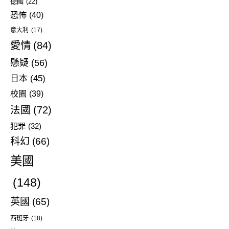
德國
(22)
恐怖
(40)
意大利
(17)
愛情
(84)
懸疑
(56)
日本
(45)
校園
(39)
法國
(72)
犯罪
(32)
科幻
(66)
美國
(148)
英國
(65)
西班牙
(18)