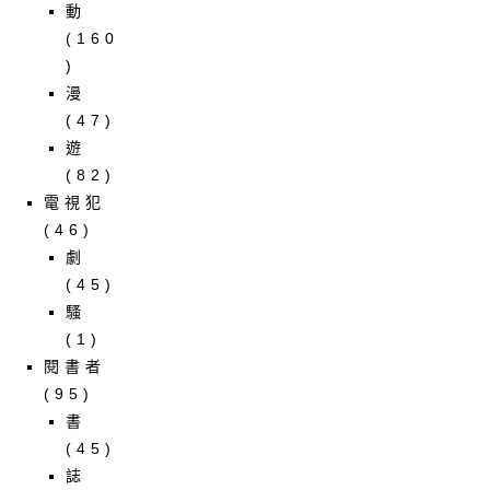
動
(160
)
漫
(47)
遊
(82)
電視犯
(46)
劇
(45)
騷
(1)
閱書者
(95)
書
(45)
誌