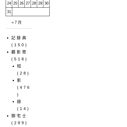
24
25
26
27
28
29
30
31
« 7 月
記錄員
(150)
觀影眾
(518)
短
(28)
影
(476
)
錄
(14)
御宅士
(289)